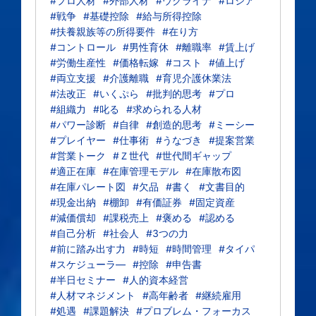
#プロ人材
#外部人材
#ウクライナ
#ロシア
#戦争
#基礎控除
#給与所得控除
#扶養親族等の所得要件
#在り方
#コントロール
#男性育休
#離職率
#賃上げ
#労働生産性
#価格転嫁
#コスト
#値上げ
#両立支援
#介護離職
#育児介護休業法
#法改正
#いくぷら
#批判的思考
#プロ
#組織力
#叱る
#求められる人材
#パワー診断
#自律
#創造的思考
#ミーシー
#プレイヤー
#仕事術
#うなづき
#提案営業
#営業トーク
#Ｚ世代
#世代間ギャップ
#適正在庫
#在庫管理モデル
#在庫散布図
#在庫パレート図
#欠品
#書く
#文書目的
#現金出納
#棚卸
#有価証券
#固定資産
#減価償却
#課税売上
#褒める
#認める
#自己分析
#社会人
#3つの力
#前に踏み出す力
#時短
#時間管理
#タイパ
#スケジューラ―
#控除
#申告書
#半日セミナー
#人的資本経営
#人材マネジメント
#高年齢者
#継続雇用
#処遇
#課題解決
#プロブレム・フォーカス