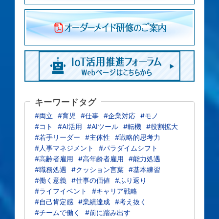
キーワードタグ
#両立
#育児
#仕事
#企業対応
#モノ
#コト
#AI活用
#AIツール
#転機
#役割拡大
#若手リーダー
#主体性
#戦略的思考力
#人事マネジメント
#パラダイムシフト
#高齢者雇用
#高年齢者雇用
#能力処遇
#職務処遇
#クッション言葉
#基本練習
#働く意義
#仕事の価値
#ふり返り
#ライフイベント
#キャリア戦略
#自己肯定感
#業績達成
#考え抜く
#チームで働く
#前に踏み出す