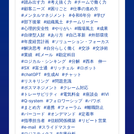
#踏み出す力
#考え抜く力
#チームで働く力
#顧客ニーズ
#困りごと
#仕事の進め方
#メンタルマネジメント
#令和6年分
#学び
#部下後輩
#組織風土
#チームリーダー
#心理的安全性
#やりがい
#職場風土
#成果
#自律型人財
#あり方
#自己革新
#外部環境
#年度経営計画
#ソリューション・フォーカス
#解決思考
#自分らしく働く
#交渉
#交渉術
#業績
#Eメール
#勘定科目
#ロジカル・シンキング
#分解
#西本 伸一
#SX
#富士通
#リッチェル
#ロボット
#chatGPT
#生成AI
#チャット
#リスキリング
#問題意識
#ボスマネジメント
#クレーム対応
#トレーサビリティ
#電気料金
#座談会
#IVI
#Q-system
#フォロワーシップ
#パワポ
#まとめ方
#連携
#フォーラム
#離職防止
#バーコード
#オンデマンド
#定着率
#指導担当者
#信頼関係構築
#リピート営業
#e-mail
#スライドマスター
#ロジスティクス
#在庫分析