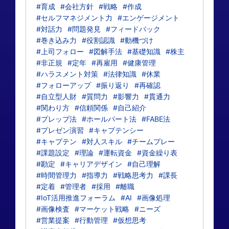
#育成
#会社方針
#戦略
#作成
#セルフマネジメント力
#エンゲージメント
#対話力
#問題発見
#フィードバック
#巻き込み力
#役割認識
#動機づけ
#上司フォロー
#図解手法
#基礎知識
#株主
#非正規
#定年
#再雇用
#健康管理
#ハラスメント対策
#法律知識
#休業
#フォローアップ
#振り返り
#再確認
#自立型人財
#質問力
#影響力
#貫通力
#関わり方
#信頼関係
#自己紹介
#プレップ法
#ホールパート法
#FABE法
#プレゼン演習
#キャプテンシー
#キャプテン
#対人スキル
#チームプレー
#課題設定
#理論
#運転資金
#資金繰り表
#勘定
#キャリアデザイン
#自己理解
#時間管理力
#指導力
#戦略思考力
#課長
#定着
#管理者
#採用
#離職
#IoT活用推進フォーラム
#AI
#画像処理
#画像検査
#マーケット戦略
#ニーズ
#営業提案
#行動管理
#仮想思考