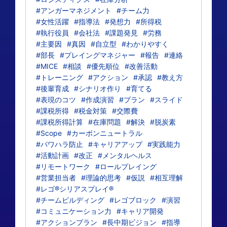
#アンガーマネジメント
#チーム力
#女性活躍
#指導法
#発想力
#所得税
#執行役員
#会社法
#課題発見
#労務
#主要因
#真因
#自立型
#わかりやすく
#部長
#プレイングマネジャー
#報告
#連絡
#MICE
#相談
#優先順位
#改善活動
#トレーニング
#アクション
#承認
#教え方
#後輩育成
#シナリオ作り
#育てる
#表現のコツ
#作成演習
#プラン
#スライド
#課税所得
#税金対策
#交際費
#課税所得計算
#在庫問題
#解決
#脱炭素
#Scope
#カーボンニュートラル
#パワハラ防止
#キャリアアップ
#実践能力
#活動計画
#改正
#メンタルヘルス
#リモートワーク
#ロールプレイング
#営業担当者
#理論的思考
#仮説
#相互理解
#レゴ®シリアスプレイ®
#チームビルディング
#レゴブロック
#演習
#コミュニケーション力
#キャリア開発
#アクションプラン
#長中期ビジョン
#指導