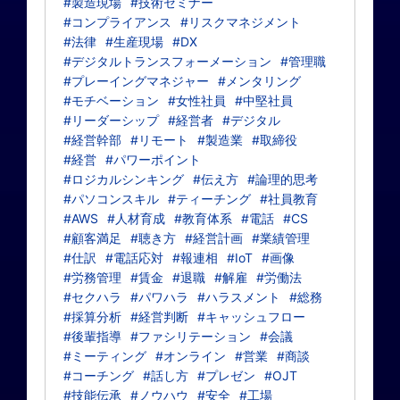
#製造現場
#技術セミナー
#コンプライアンス
#リスクマネジメント
#法律
#生産現場
#DX
#デジタルトランスフォーメーション
#管理職
#プレーイングマネジャー
#メンタリング
#モチベーション
#女性社員
#中堅社員
#リーダーシップ
#経営者
#デジタル
#経営幹部
#リモート
#製造業
#取締役
#経営
#パワーポイント
#ロジカルシンキング
#伝え方
#論理的思考
#パソコンスキル
#ティーチング
#社員教育
#AWS
#人材育成
#教育体系
#電話
#CS
#顧客満足
#聴き方
#経営計画
#業績管理
#仕訳
#電話応対
#報連相
#IoT
#画像
#労務管理
#賃金
#退職
#解雇
#労働法
#セクハラ
#パワハラ
#ハラスメント
#総務
#採算分析
#経営判断
#キャッシュフロー
#後輩指導
#ファシリテーション
#会議
#ミーティング
#オンライン
#営業
#商談
#コーチング
#話し方
#プレゼン
#OJT
#技能伝承
#ノウハウ
#安全
#工場