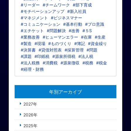
#リーダー
#チームワーク
#部下育成
#モチベーションアップ
#新入社員
#マネジメント
#ビジネスマナー
#コミュニケーション
#基本行動
#プロ意識
#エチケット
#問題解決
#改善
#５S
#業務改善
#ヒューマンエラー
#在庫
#生産
#製造
#現場
#ものづくり
#簿記
#資金繰り
#決算書
#貸借対照表
#採算管理
#問題
#課題
#印紙税
#源泉所得税
#法人税
#法人税務
#消費税
#源泉徴収
#税務
#税金
#経理・財務
年別アーカイブ
2027年
2026年
2025年