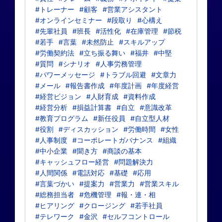
#トレーナー
#顧客
#営業アシスタント
#オンラインセミナー
#段取り
#心構え
#先輩社員
#班長
#活性化
#在庫管理
#節税
#若手
#言葉
#未然防止
#スキルアップ
#労働契約法
#立ち振る舞い
#福井
#中堅
#質問
#シナリオ
#人事労務管理
#パワーメッセージ
#トラブル回避
#文章力
#メール
#報告書作成
#年度計画
#年度経営
#経営ビジョン
#人財育成
#資料作成
#経営分析
#損益計算書
#自立
#意識改革
#教育プログラム
#新任役員
#自立型人材
#役割
#ディスカッション
#労働時間
#女性
#人事制度
#コーポレートガバナンス
#組織
#中小企業
#聞き方
#商談の基本
#キャッシュフロー経営
#問題解決力
#人間関係
#電話対応
#基礎
#応用
#言葉づかい
#提案力
#営業力
#営業スキル
#総務担当者
#危機管理
#報・連・相
#ヒアリング
#クロージング
#若手社員
#テレワーク
#金沢
#セルフコントロール