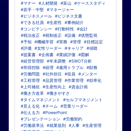
#マナー
#人材開発
#富山
#ケーススタディ
#若手・中堅
#マネージャー
#ビジネスメール
#ビジネス文書
#できる社員
#生産性
#事例紹介
#コンピテンシー
#行動特性
#会計
#税法改正
#税制改正
#設備
#状態監視
#予知
#機械学習
#実務
#管理
#目標設定
#評価
#女性リーダー
#キャリア
#傾聴
#提案書
#企画書
#業績評価
#図解
#経営管理部
#年末調整
#SWOT分析
#所得控除
#経理
#雇用トラブル
#財務
#労働問題
#社外担任
#役員
#メンター
#工程管理
#品質管理
#作業管理
#効率化
#上司補佐
#生産性向上
#資金計画
#働き方改革
#働きやすさ
#タイムマネジメント
#セルフマネジメント
#見える化
#チーム
#営業リーダー
#伝える力
#PowerPoint
#プレゼンテーション
#労働契約
#労働基準法
#就業規則
#人事
#生産管理