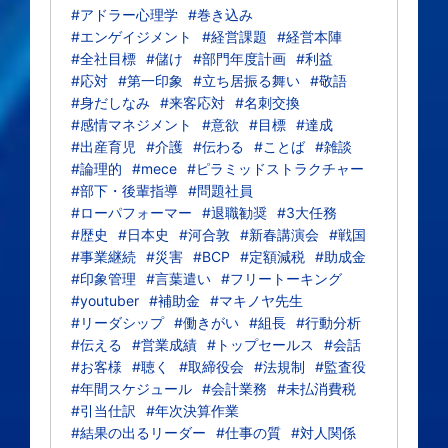
#アドラー心理学
#巻き込み
#エンゲイジメント
#経営課題
#経営本陣
#全社目標
#儲け
#部門年度計画
#利益
#応対
#第一印象
#立ち居振る舞い
#敬語
#身だしなみ
#来客応対
#名刺交換
#感情マネジメント
#意欲
#目標
#達成
#出産育児
#介護
#伝わる
#ことば
#雑談
#論理的
#mece
#ピラミッドストラクチャー
#部下・後輩指導
#問題社員
#ローパフォーマー
#退職勧奨
#3大任務
#歴史
#日本史
#河合敦
#新春講演会
#戦国
#事業継続
#災害
#BCP
#定額減税
#助成金
#印象管理
#言葉遣い
#フリートーキング
#youtuber
#補助金
#マキノヤ先生
#リーダシップ
#働きがい
#組長
#行動分析
#伝える
#営業成績
#トップセールス
#会話
#お客様
#聴く
#取締役会
#法規制
#監査役
#年間スケジュール
#会計業務
#未払消費税
#引当仕訳
#年次決算作業
#結果の出るリーダー
#仕事の質
#対人関係