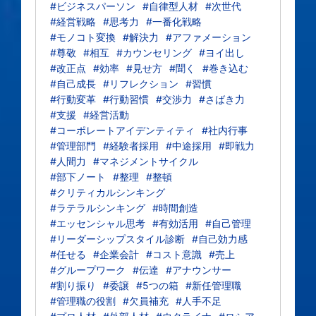
#ビジネスパーソン
#自律型人材
#次世代
#経営戦略
#思考力
#一番化戦略
#モノコト変換
#解決力
#アファメーション
#尊敬
#相互
#カウンセリング
#ヨイ出し
#改正点
#効率
#見せ方
#聞く
#巻き込む
#自己成長
#リフレクション
#習慣
#行動変革
#行動習慣
#交渉力
#さばき力
#支援
#経営活動
#コーポレートアイデンティティ
#社内行事
#管理部門
#経験者採用
#中途採用
#即戦力
#人間力
#マネジメントサイクル
#部下ノート
#整理
#整頓
#クリティカルシンキング
#ラテラルシンキング
#時間創造
#エッセンシャル思考
#有効活用
#自己管理
#リーダーシップスタイル診断
#自己効力感
#任せる
#企業会計
#コスト意識
#売上
#グループワーク
#伝達
#アナウンサー
#割り振り
#委譲
#5つの箱
#新任管理職
#管理職の役割
#欠員補充
#人手不足