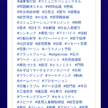
#議事進行役
#コミュニケーションスキル
#問題解決スキル
#WEB会議
#懲戒
#年次有給休暇
#注意点
#賞与
#退職金
#経営理念
#やる気
#管理職候補
#コミュニケーションマネジメント
#時間
#基本
#話す力
#命解援
#社会人基礎力
#シンキング
#勇気づけ
#アドバイス
#信頼
#行動分析学
#パワーパートナー
#部下指導
#仕訳演習
#経理業務
#決算
#リモート営業
#営業パーソン
#ハラスメント予防
#プラットフォーム
#edgecross
#石川
#ワーク・エンゲイジメント
#共同体感覚
#勇気づける
#経済
#エコノミスト
#門間
#みずほリサーチ＆テクノロジーズ
#分析
#ブランディング
#マーケティング
#動画
#ホームページ
#プロモーション
#労働トラブル
#データ活用
#部門長
#半日
#工場見学
#建設業
#仕事力
#自律型
#ワーキンググループ
#セキュリティ
#スピーチ
#使用人兼務取締役
#経営姿勢
#責任
#クレーム
#義務
#アポイント
#提案