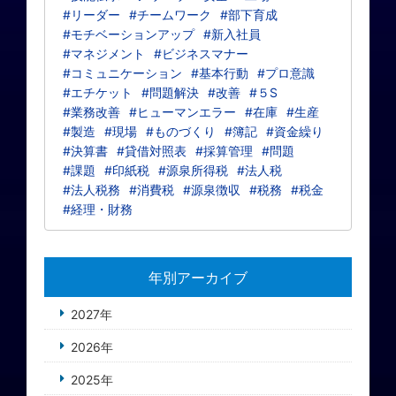
#リーダー
#チームワーク
#部下育成
#モチベーションアップ
#新入社員
#マネジメント
#ビジネスマナー
#コミュニケーション
#基本行動
#プロ意識
#エチケット
#問題解決
#改善
#５S
#業務改善
#ヒューマンエラー
#在庫
#生産
#製造
#現場
#ものづくり
#簿記
#資金繰り
#決算書
#貸借対照表
#採算管理
#問題
#課題
#印紙税
#源泉所得税
#法人税
#法人税務
#消費税
#源泉徴収
#税務
#税金
#経理・財務
年別アーカイブ
2027年
2026年
2025年