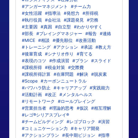
#アンガーマネジメント
#チーム力
#女性活躍
#指導法
#発想力
#所得税
#執行役員
#会社法
#課題発見
#労務
#主要因
#真因
#自立型
#わかりやすく
#部長
#プレイングマネジャー
#報告
#連絡
#MICE
#相談
#優先順位
#改善活動
#トレーニング
#アクション
#承認
#教え方
#後輩育成
#シナリオ作り
#育てる
#表現のコツ
#作成演習
#プラン
#スライド
#課税所得
#税金対策
#交際費
#課税所得計算
#在庫問題
#解決
#脱炭素
#Scope
#カーボンニュートラル
#パワハラ防止
#キャリアアップ
#実践能力
#活動計画
#改正
#メンタルヘルス
#リモートワーク
#ロールプレイング
#営業担当者
#理論的思考
#仮説
#相互理解
#レゴ®シリアスプレイ®
#チームビルディング
#レゴブロック
#演習
#コミュニケーション力
#キャリア開発
#アクションプラン
#長中期ビジョン
#指導