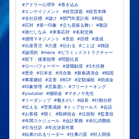
#アドラー心理学
#巻き込み
#エンゲイジメント
#経営課題
#経営本陣
#全社目標
#儲け
#部門年度計画
#利益
#応対
#第一印象
#立ち居振る舞い
#敬語
#身だしなみ
#来客応対
#名刺交換
#感情マネジメント
#意欲
#目標
#達成
#出産育児
#介護
#伝わる
#ことば
#雑談
#論理的
#mece
#ピラミッドストラクチャー
#部下・後輩指導
#問題社員
#ローパフォーマー
#退職勧奨
#3大任務
#歴史
#日本史
#河合敦
#新春講演会
#戦国
#事業継続
#災害
#BCP
#定額減税
#助成金
#印象管理
#言葉遣い
#フリートーキング
#youtuber
#補助金
#マキノヤ先生
#リーダシップ
#働きがい
#組長
#行動分析
#伝える
#営業成績
#トップセールス
#会話
#お客様
#聴く
#取締役会
#法規制
#監査役
#年間スケジュール
#会計業務
#未払消費税
#引当仕訳
#年次決算作業
#結果の出るリーダー
#仕事の質
#対人関係