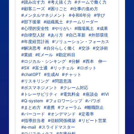
#踏み出す力
#考え抜く力
#チームで働く力
#顧客ニーズ
#困りごと
#仕事の進め方
#メンタルマネジメント
#令和6年分
#学び
#部下後輩
#組織風土
#チームリーダー
#心理的安全性
#やりがい
#職場風土
#成果
#自律型人財
#あり方
#自己革新
#外部環境
#年度経営計画
#ソリューション・フォーカス
#解決思考
#自分らしく働く
#交渉
#交渉術
#業績
#Eメール
#勘定科目
#ロジカル・シンキング
#分解
#西本 伸一
#SX
#富士通
#リッチェル
#ロボット
#chatGPT
#生成AI
#チャット
#リスキリング
#問題意識
#ボスマネジメント
#クレーム対応
#トレーサビリティ
#電気料金
#座談会
#IVI
#Q-system
#フォロワーシップ
#パワポ
#まとめ方
#連携
#フォーラム
#離職防止
#バーコード
#オンデマンド
#定着率
#指導担当者
#信頼関係構築
#リピート営業
#e-mail
#スライドマスター
#ロジスティクス
#在庫分析