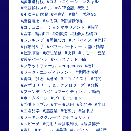
#議事進行役
#コミュニケーションスキル
#問題解決スキル
#WEB会議
#懲戒
#年次有給休暇
#注意点
#賞与
#退職金
#経営理念
#やる気
#管理職候補
#コミュニケーションマネジメント
#時間
#基本
#話す力
#命解援
#社会人基礎力
#シンキング
#勇気づけ
#アドバイス
#信頼
#行動分析学
#パワーパートナー
#部下指導
#仕訳演習
#経理業務
#決算
#リモート営業
#営業パーソン
#ハラスメント予防
#プラットフォーム
#edgecross
#石川
#ワーク・エンゲイジメント
#共同体感覚
#勇気づける
#経済
#エコノミスト
#門間
#みずほリサーチ＆テクノロジーズ
#分析
#ブランディング
#マーケティング
#動画
#ホームページ
#プロモーション
#労働トラブル
#データ活用
#部門長
#半日
#工場見学
#建設業
#仕事力
#自律型
#ワーキンググループ
#セキュリティ
#スピーチ
#使用人兼務取締役
#経営姿勢
#責任
#クレーム
#義務
#アポイント
#提案