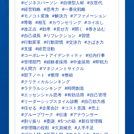
#ビジネスパーソン
#自律型人材
#次世代
#経営戦略
#思考力
#一番化戦略
#モノコト変換
#解決力
#アファメーション
#尊敬
#相互
#カウンセリング
#ヨイ出し
#改正点
#効率
#見せ方
#聞く
#巻き込む
#自己成長
#リフレクション
#習慣
#行動変革
#行動習慣
#交渉力
#さばき力
#支援
#経営活動
#コーポレートアイデンティティ
#社内行事
#管理部門
#経験者採用
#中途採用
#即戦力
#人間力
#マネジメントサイクル
#部下ノート
#整理
#整頓
#クリティカルシンキング
#ラテラルシンキング
#時間創造
#エッセンシャル思考
#有効活用
#自己管理
#リーダーシップスタイル診断
#自己効力感
#任せる
#企業会計
#コスト意識
#売上
#グループワーク
#伝達
#アナウンサー
#割り振り
#委譲
#5つの箱
#新任管理職
#管理職の役割
#欠員補充
#人手不足