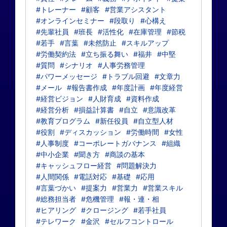
#トレーナー
#顧客
#営業アシスタント
#オンラインセミナー
#段取り
#心構え
#先輩社員
#班長
#活性化
#在庫管理
#節税
#若手
#言葉
#未然防止
#スキルアップ
#労働契約法
#立ち振る舞い
#福井
#中堅
#質問
#シナリオ
#人事労務管理
#パワーメッセージ
#トラブル回避
#文章力
#メール
#報告書作成
#年度計画
#年度経営
#経営ビジョン
#人財育成
#資料作成
#経営分析
#損益計算書
#自立
#意識改革
#教育プログラム
#新任役員
#自立型人材
#役割
#ディスカッション
#労働時間
#女性
#人事制度
#コーポレートガバナンス
#組織
#中小企業
#聞き方
#商談の基本
#キャッシュフロー経営
#問題解決力
#人間関係
#電話対応
#基礎
#応用
#言葉づかい
#提案力
#営業力
#営業スキル
#総務担当者
#危機管理
#報・連・相
#ヒアリング
#クロージング
#若手社員
#テレワーク
#金沢
#セルフコントロール