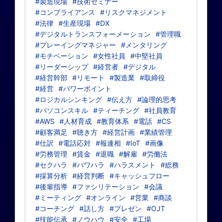
#製造現場
#技術セミナー
#コンプライアンス
#リスクマネジメント
#法律
#生産現場
#DX
#デジタルトランスフォーメーション
#管理職
#プレーイングマネジャー
#メンタリング
#モチベーション
#女性社員
#中堅社員
#リーダーシップ
#経営者
#デジタル
#経営幹部
#リモート
#製造業
#取締役
#経営
#パワーポイント
#ロジカルシンキング
#伝え方
#論理的思考
#パソコンスキル
#ティーチング
#社員教育
#AWS
#人材育成
#教育体系
#電話
#CS
#顧客満足
#聴き方
#経営計画
#業績管理
#仕訳
#電話応対
#報連相
#IoT
#画像
#労務管理
#賃金
#退職
#解雇
#労働法
#セクハラ
#パワハラ
#ハラスメント
#総務
#採算分析
#経営判断
#キャッシュフロー
#後輩指導
#ファシリテーション
#会議
#ミーティング
#オンライン
#営業
#商談
#コーチング
#話し方
#プレゼン
#OJT
#技能伝承
#ノウハウ
#安全
#工場