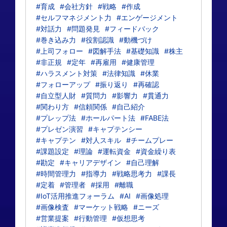
#育成
#会社方針
#戦略
#作成
#セルフマネジメント力
#エンゲージメント
#対話力
#問題発見
#フィードバック
#巻き込み力
#役割認識
#動機づけ
#上司フォロー
#図解手法
#基礎知識
#株主
#非正規
#定年
#再雇用
#健康管理
#ハラスメント対策
#法律知識
#休業
#フォローアップ
#振り返り
#再確認
#自立型人財
#質問力
#影響力
#貫通力
#関わり方
#信頼関係
#自己紹介
#プレップ法
#ホールパート法
#FABE法
#プレゼン演習
#キャプテンシー
#キャプテン
#対人スキル
#チームプレー
#課題設定
#理論
#運転資金
#資金繰り表
#勘定
#キャリアデザイン
#自己理解
#時間管理力
#指導力
#戦略思考力
#課長
#定着
#管理者
#採用
#離職
#IoT活用推進フォーラム
#AI
#画像処理
#画像検査
#マーケット戦略
#ニーズ
#営業提案
#行動管理
#仮想思考