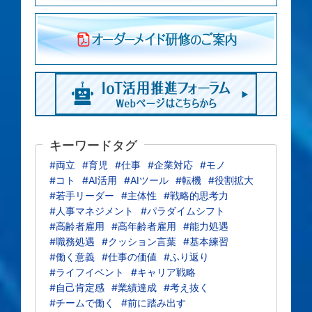
キーワードタグ
#両立
#育児
#仕事
#企業対応
#モノ
#コト
#AI活用
#AIツール
#転機
#役割拡大
#若手リーダー
#主体性
#戦略的思考力
#人事マネジメント
#パラダイムシフト
#高齢者雇用
#高年齢者雇用
#能力処遇
#職務処遇
#クッション言葉
#基本練習
#働く意義
#仕事の価値
#ふり返り
#ライフイベント
#キャリア戦略
#自己肯定感
#業績達成
#考え抜く
#チームで働く
#前に踏み出す