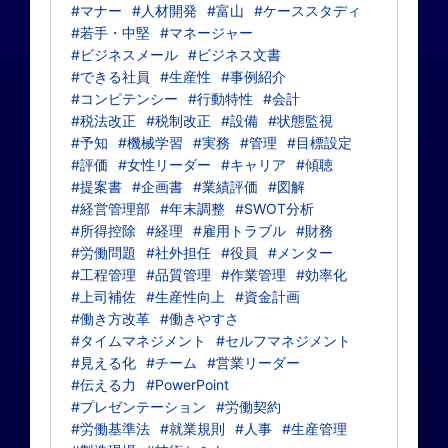
#マナー
#人材開発
#富山
#ケーススタディ
#若手・中堅
#マネージャー
#ビジネスメール
#ビジネス文書
#できる社員
#生産性
#事例紹介
#コンピテンシー
#行動特性
#会計
#税法改正
#税制改正
#設備
#状態監視
#予知
#機械学習
#実務
#管理
#目標設定
#評価
#女性リーダー
#キャリア
#傾聴
#提案書
#企画書
#業績評価
#図解
#経営管理部
#年末調整
#SWOT分析
#所得控除
#経理
#雇用トラブル
#財務
#労働問題
#社外担任
#役員
#メンター
#工程管理
#品質管理
#作業管理
#効率化
#上司補佐
#生産性向上
#資金計画
#働き方改革
#働きやすさ
#タイムマネジメント
#セルフマネジメント
#見える化
#チーム
#営業リーダー
#伝える力
#PowerPoint
#プレゼンテーション
#労働契約
#労働基準法
#就業規則
#人事
#生産管理