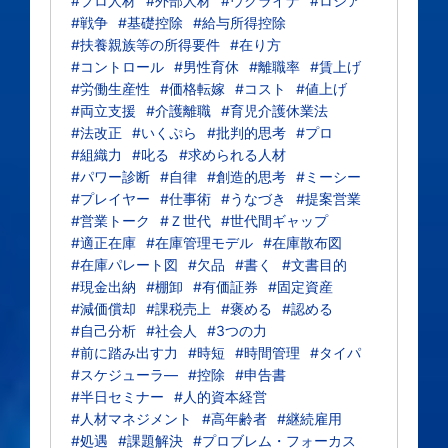
#プロ人材
#外部人材
#ウクライナ
#ロシア
#戦争
#基礎控除
#給与所得控除
#扶養親族等の所得要件
#在り方
#コントロール
#男性育休
#離職率
#賃上げ
#労働生産性
#価格転嫁
#コスト
#値上げ
#両立支援
#介護離職
#育児介護休業法
#法改正
#いくぷら
#批判的思考
#プロ
#組織力
#叱る
#求められる人材
#パワー診断
#自律
#創造的思考
#ミーシー
#プレイヤー
#仕事術
#うなづき
#提案営業
#営業トーク
#Ｚ世代
#世代間ギャップ
#適正在庫
#在庫管理モデル
#在庫散布図
#在庫パレート図
#欠品
#書く
#文書目的
#現金出納
#棚卸
#有価証券
#固定資産
#減価償却
#課税売上
#褒める
#認める
#自己分析
#社会人
#3つの力
#前に踏み出す力
#時短
#時間管理
#タイパ
#スケジューラ―
#控除
#申告書
#半日セミナー
#人的資本経営
#人材マネジメント
#高年齢者
#継続雇用
#処遇
#課題解決
#プロブレム・フォーカス