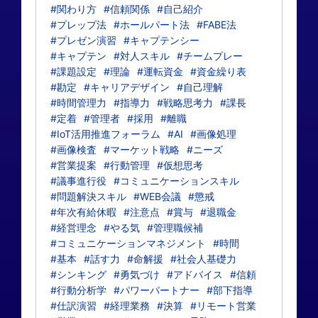
#関わり方
#信頼関係
#自己紹介
#プレップ法
#ホールパート法
#FABE法
#プレゼン演習
#キャプテンシー
#キャプテン
#対人スキル
#チームプレー
#課題設定
#理論
#運転資金
#資金繰り表
#勘定
#キャリアデザイン
#自己理解
#時間管理力
#指導力
#戦略思考力
#課長
#定着
#管理者
#採用
#離職
#IoT活用推進フォーラム
#AI
#画像処理
#画像検査
#マーケット戦略
#ニーズ
#営業提案
#行動管理
#仮想思考
#議事進行役
#コミュニケーションスキル
#問題解決スキル
#WEB会議
#懲戒
#年次有給休暇
#注意点
#賞与
#退職金
#経営理念
#やる気
#管理職候補
#コミュニケーションマネジメント
#時間
#基本
#話す力
#命解援
#社会人基礎力
#シンキング
#勇気づけ
#アドバイス
#信頼
#行動分析学
#パワーパートナー
#部下指導
#仕訳演習
#経理業務
#決算
#リモート営業