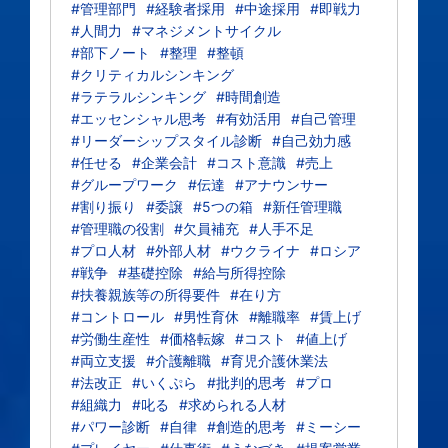
#管理部門
#経験者採用
#中途採用
#即戦力
#人間力
#マネジメントサイクル
#部下ノート
#整理
#整頓
#クリティカルシンキング
#ラテラルシンキング
#時間創造
#エッセンシャル思考
#有効活用
#自己管理
#リーダーシップスタイル診断
#自己効力感
#任せる
#企業会計
#コスト意識
#売上
#グループワーク
#伝達
#アナウンサー
#割り振り
#委譲
#5つの箱
#新任管理職
#管理職の役割
#欠員補充
#人手不足
#プロ人材
#外部人材
#ウクライナ
#ロシア
#戦争
#基礎控除
#給与所得控除
#扶養親族等の所得要件
#在り方
#コントロール
#男性育休
#離職率
#賃上げ
#労働生産性
#価格転嫁
#コスト
#値上げ
#両立支援
#介護離職
#育児介護休業法
#法改正
#いくぷら
#批判的思考
#プロ
#組織力
#叱る
#求められる人材
#パワー診断
#自律
#創造的思考
#ミーシー