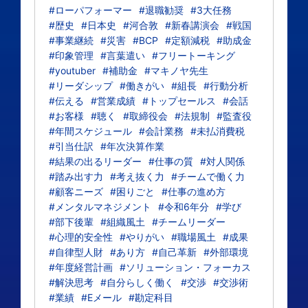
#ローパフォーマー
#退職勧奨
#3大任務
#歴史
#日本史
#河合敦
#新春講演会
#戦国
#事業継続
#災害
#BCP
#定額減税
#助成金
#印象管理
#言葉遣い
#フリートーキング
#youtuber
#補助金
#マキノヤ先生
#リーダシップ
#働きがい
#組長
#行動分析
#伝える
#営業成績
#トップセールス
#会話
#お客様
#聴く
#取締役会
#法規制
#監査役
#年間スケジュール
#会計業務
#未払消費税
#引当仕訳
#年次決算作業
#結果の出るリーダー
#仕事の質
#対人関係
#踏み出す力
#考え抜く力
#チームで働く力
#顧客ニーズ
#困りごと
#仕事の進め方
#メンタルマネジメント
#令和6年分
#学び
#部下後輩
#組織風土
#チームリーダー
#心理的安全性
#やりがい
#職場風土
#成果
#自律型人財
#あり方
#自己革新
#外部環境
#年度経営計画
#ソリューション・フォーカス
#解決思考
#自分らしく働く
#交渉
#交渉術
#業績
#Eメール
#勘定科目