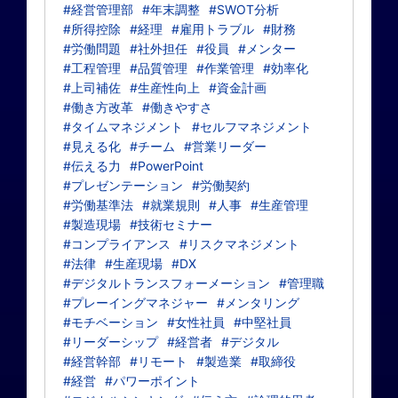
#経営管理部
#年末調整
#SWOT分析
#所得控除
#経理
#雇用トラブル
#財務
#労働問題
#社外担任
#役員
#メンター
#工程管理
#品質管理
#作業管理
#効率化
#上司補佐
#生産性向上
#資金計画
#働き方改革
#働きやすさ
#タイムマネジメント
#セルフマネジメント
#見える化
#チーム
#営業リーダー
#伝える力
#PowerPoint
#プレゼンテーション
#労働契約
#労働基準法
#就業規則
#人事
#生産管理
#製造現場
#技術セミナー
#コンプライアンス
#リスクマネジメント
#法律
#生産現場
#DX
#デジタルトランスフォーメーション
#管理職
#プレーイングマネジャー
#メンタリング
#モチベーション
#女性社員
#中堅社員
#リーダーシップ
#経営者
#デジタル
#経営幹部
#リモート
#製造業
#取締役
#経営
#パワーポイント