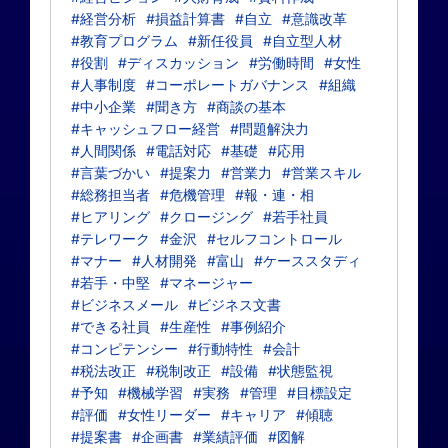
#経営分析
#損益計算書
#自立
#意識改革
#教育プログラム
#新任役員
#自立型人材
#役割
#ディスカッション
#労働時間
#女性
#人事制度
#コーポレートガバナンス
#組織
#中小企業
#聞き方
#商談の基本
#キャッシュフロー経営
#問題解決力
#人間関係
#電話対応
#基礎
#応用
#言葉づかい
#提案力
#営業力
#営業スキル
#総務担当者
#危機管理
#報・連・相
#ヒアリング
#クロージング
#若手社員
#テレワーク
#金沢
#セルフコントロール
#マナー
#人材開発
#富山
#ケーススタディ
#若手・中堅
#マネージャー
#ビジネスメール
#ビジネス文書
#できる社員
#生産性
#事例紹介
#コンピテンシー
#行動特性
#会計
#税法改正
#税制改正
#設備
#状態監視
#予知
#機械学習
#実務
#管理
#目標設定
#評価
#女性リーダー
#キャリア
#傾聴
#提案書
#企画書
#業績評価
#図解