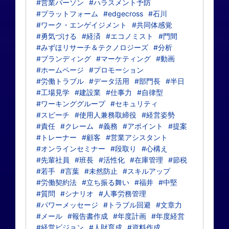
#営業パーソン
#ハラスメント予防
#プラットフォーム
#edgecross
#石川
#ワーク・エンゲイジメント
#共同体感覚
#勇気づける
#経済
#エコノミスト
#門間
#みずほリサーチ＆テクノロジーズ
#分析
#ブランディング
#マーケティング
#動画
#ホームページ
#プロモーション
#労働トラブル
#データ活用
#部門長
#半日
#工場見学
#建設業
#仕事力
#自律型
#ワーキンググループ
#セキュリティ
#スピーチ
#使用人兼務取締役
#経営姿勢
#責任
#クレーム
#義務
#アポイント
#提案
#トレーナー
#顧客
#営業アシスタント
#オンラインセミナー
#段取り
#心構え
#先輩社員
#班長
#活性化
#在庫管理
#節税
#若手
#言葉
#未然防止
#スキルアップ
#労働契約法
#立ち振る舞い
#福井
#中堅
#質問
#シナリオ
#人事労務管理
#パワーメッセージ
#トラブル回避
#文章力
#メール
#報告書作成
#年度計画
#年度経営
#経営ビジョン
#人財育成
#資料作成