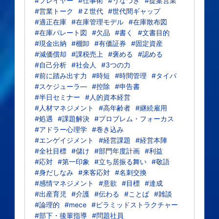
#プレイヤー
#仕事術
#うなづき
#提案営業
#営業トーク
#Ｚ世代
#世代間ギャップ
#適正在庫
#在庫管理モデル
#在庫散布図
#在庫パレート図
#欠品
#書く
#文書目的
#現金出納
#棚卸
#有価証券
#固定資産
#減価償却
#課税売上
#褒める
#認める
#自己分析
#社会人
#3つの力
#前に踏み出す力
#時短
#時間管理
#タイパ
#スケジューラ―
#控除
#申告書
#半日セミナー
#人的資本経営
#人材マネジメント
#高年齢者
#継続雇用
#処遇
#課題解決
#プロブレム・フォーカス
#アドラー心理学
#巻き込み
#エンゲイジメント
#経営課題
#経営本陣
#全社目標
#儲け
#部門年度計画
#利益
#応対
#第一印象
#立ち居振る舞い
#敬語
#身だしなみ
#来客応対
#名刺交換
#感情マネジメント
#意欲
#目標
#達成
#出産育児
#介護
#伝わる
#ことば
#雑談
#論理的
#mece
#ピラミッドストラクチャー
#部下・後輩指導
#問題社員