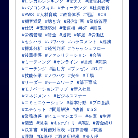
#ロジカルシンキング
#伝え方
#論理的思考
#パソコンスキル
#ティーチング
#社員教育
#AWS
#人材育成
#教育体系
#電話
#CS
#顧客満足
#聴き方
#経営計画
#業績管理
#仕訳
#電話応対
#報連相
#IoT
#画像
#労務管理
#賃金
#退職
#解雇
#労働法
#セクハラ
#パワハラ
#ハラスメント
#総務
#採算分析
#経営判断
#キャッシュフロー
#後輩指導
#ファシリテーション
#会議
#ミーティング
#オンライン
#営業
#商談
#コーチング
#話し方
#プレゼン
#OJT
#技能伝承
#ノウハウ
#安全
#工場
#リーダー
#チームワーク
#部下育成
#モチベーションアップ
#新入社員
#マネジメント
#ビジネスマナー
#コミュニケーション
#基本行動
#プロ意識
#エチケット
#問題解決
#改善
#５S
#業務改善
#ヒューマンエラー
#在庫
#生産
#製造
#現場
#ものづくり
#簿記
#資金繰り
#決算書
#貸借対照表
#採算管理
#問題
#課題
#印紙税
#源泉所得税
#法人税