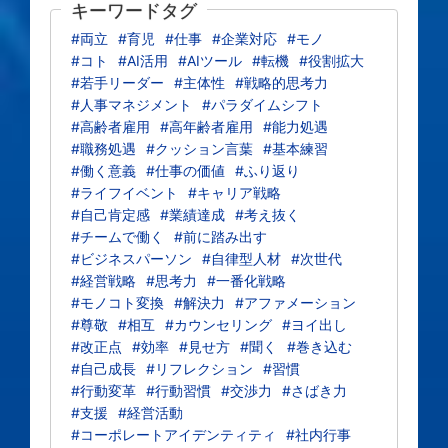
キーワードタグ
#両立
#育児
#仕事
#企業対応
#モノ
#コト
#AI活用
#AIツール
#転機
#役割拡大
#若手リーダー
#主体性
#戦略的思考力
#人事マネジメント
#パラダイムシフト
#高齢者雇用
#高年齢者雇用
#能力処遇
#職務処遇
#クッション言葉
#基本練習
#働く意義
#仕事の価値
#ふり返り
#ライフイベント
#キャリア戦略
#自己肯定感
#業績達成
#考え抜く
#チームで働く
#前に踏み出す
#ビジネスパーソン
#自律型人材
#次世代
#経営戦略
#思考力
#一番化戦略
#モノコト変換
#解決力
#アファメーション
#尊敬
#相互
#カウンセリング
#ヨイ出し
#改正点
#効率
#見せ方
#聞く
#巻き込む
#自己成長
#リフレクション
#習慣
#行動変革
#行動習慣
#交渉力
#さばき力
#支援
#経営活動
#コーポレートアイデンティティ
#社内行事