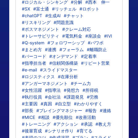
#ロジカル・シンキング
#分解
#西本 伸一
#SX
#富士通
#リッチェル
#ロボット
#chatGPT
#生成AI
#チャット
#リスキリング
#問題意識
#ボスマネジメント
#クレーム対応
#トレーサビリティ
#電気料金
#座談会
#IVI
#Q-system
#フォロワーシップ
#パワポ
#まとめ方
#連携
#フォーラム
#離職防止
#バーコード
#オンデマンド
#定着率
#指導担当者
#信頼関係構築
#リピート営業
#e-mail
#スライドマスター
#ロジスティクス
#在庫分析
#アンガーマネジメント
#チーム力
#女性活躍
#指導法
#発想力
#所得税
#執行役員
#会社法
#課題発見
#労務
#主要因
#真因
#自立型
#わかりやすく
#部長
#プレイングマネジャー
#報告
#連絡
#MICE
#相談
#優先順位
#改善活動
#トレーニング
#アクション
#承認
#教え方
#後輩育成
#シナリオ作り
#育てる
#表現のコツ
#作成演習
#プラン
#スライド