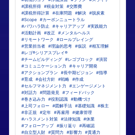
#課税所得
#税金対策
#交際費
#課税所得計算
#在庫問題
#解決
#脱炭素
#Scope
#カーボンニュートラル
#パワハラ防止
#キャリアアップ
#実践能力
#活動計画
#改正
#メンタルヘルス
#リモートワーク
#ロールプレイング
#営業担当者
#理論的思考
#仮説
#相互理解
#レゴ®シリアスプレイ®
#チームビルディング
#レゴブロック
#演習
#コミュニケーション力
#キャリア開発
#アクションプラン
#長中期ビジョン
#指導
#育成
#会社方針
#戦略
#作成
#セルフマネジメント力
#エンゲージメント
#対話力
#問題発見
#フィードバック
#巻き込み力
#役割認識
#動機づけ
#上司フォロー
#図解手法
#基礎知識
#株主
#非正規
#定年
#再雇用
#健康管理
#ハラスメント対策
#法律知識
#休業
#フォローアップ
#振り返り
#再確認
#自立型人財
#質問力
#影響力
#貫通力