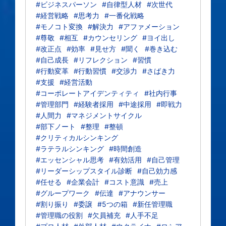
#ビジネスパーソン
#自律型人材
#次世代
#経営戦略
#思考力
#一番化戦略
#モノコト変換
#解決力
#アファメーション
#尊敬
#相互
#カウンセリング
#ヨイ出し
#改正点
#効率
#見せ方
#聞く
#巻き込む
#自己成長
#リフレクション
#習慣
#行動変革
#行動習慣
#交渉力
#さばき力
#支援
#経営活動
#コーポレートアイデンティティ
#社内行事
#管理部門
#経験者採用
#中途採用
#即戦力
#人間力
#マネジメントサイクル
#部下ノート
#整理
#整頓
#クリティカルシンキング
#ラテラルシンキング
#時間創造
#エッセンシャル思考
#有効活用
#自己管理
#リーダーシップスタイル診断
#自己効力感
#任せる
#企業会計
#コスト意識
#売上
#グループワーク
#伝達
#アナウンサー
#割り振り
#委譲
#5つの箱
#新任管理職
#管理職の役割
#欠員補充
#人手不足