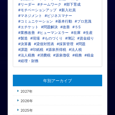
#リーダー
#チームワーク
#部下育成
#モチベーションアップ
#新入社員
#マネジメント
#ビジネスマナー
#コミュニケーション
#基本行動
#プロ意識
#エチケット
#問題解決
#改善
#５S
#業務改善
#ヒューマンエラー
#在庫
#生産
#製造
#現場
#ものづくり
#簿記
#資金繰り
#決算書
#貸借対照表
#採算管理
#問題
#課題
#印紙税
#源泉所得税
#法人税
#法人税務
#消費税
#源泉徴収
#税務
#税金
#経理・財務
年別アーカイブ
2027年
2026年
2025年