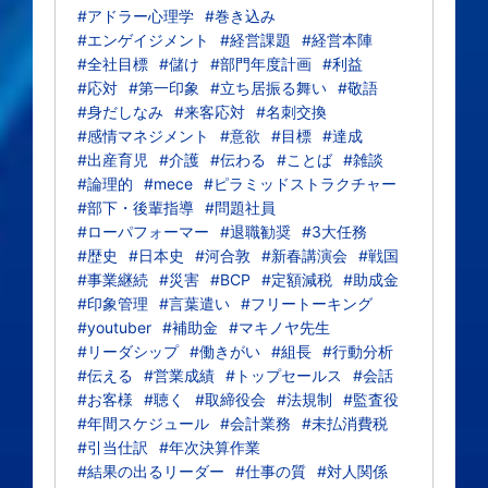
#アドラー心理学
#巻き込み
#エンゲイジメント
#経営課題
#経営本陣
#全社目標
#儲け
#部門年度計画
#利益
#応対
#第一印象
#立ち居振る舞い
#敬語
#身だしなみ
#来客応対
#名刺交換
#感情マネジメント
#意欲
#目標
#達成
#出産育児
#介護
#伝わる
#ことば
#雑談
#論理的
#mece
#ピラミッドストラクチャー
#部下・後輩指導
#問題社員
#ローパフォーマー
#退職勧奨
#3大任務
#歴史
#日本史
#河合敦
#新春講演会
#戦国
#事業継続
#災害
#BCP
#定額減税
#助成金
#印象管理
#言葉遣い
#フリートーキング
#youtuber
#補助金
#マキノヤ先生
#リーダシップ
#働きがい
#組長
#行動分析
#伝える
#営業成績
#トップセールス
#会話
#お客様
#聴く
#取締役会
#法規制
#監査役
#年間スケジュール
#会計業務
#未払消費税
#引当仕訳
#年次決算作業
#結果の出るリーダー
#仕事の質
#対人関係