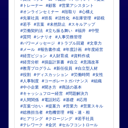
#トレーナー
#顧客
#営業アシスタント
#オンラインセミナー
#段取り
#心構え
#先輩社員
#班長
#活性化
#在庫管理
#節税
#若手
#言葉
#未然防止
#スキルアップ
#労働契約法
#立ち振る舞い
#福井
#中堅
#質問
#シナリオ
#人事労務管理
#パワーメッセージ
#トラブル回避
#文章力
#メール
#報告書作成
#年度計画
#年度経営
#経営ビジョン
#人財育成
#資料作成
#経営分析
#損益計算書
#自立
#意識改革
#教育プログラム
#新任役員
#自立型人材
#役割
#ディスカッション
#労働時間
#女性
#人事制度
#コーポレートガバナンス
#組織
#中小企業
#聞き方
#商談の基本
#キャッシュフロー経営
#問題解決力
#人間関係
#電話対応
#基礎
#応用
#言葉づかい
#提案力
#営業力
#営業スキル
#総務担当者
#危機管理
#報・連・相
#ヒアリング
#クロージング
#若手社員
#テレワーク
#金沢
#セルフコントロール