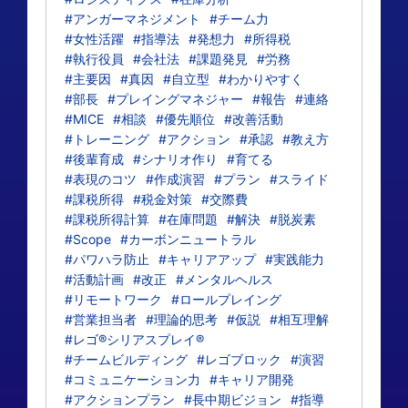
#アンガーマネジメント
#チーム力
#女性活躍
#指導法
#発想力
#所得税
#執行役員
#会社法
#課題発見
#労務
#主要因
#真因
#自立型
#わかりやすく
#部長
#プレイングマネジャー
#報告
#連絡
#MICE
#相談
#優先順位
#改善活動
#トレーニング
#アクション
#承認
#教え方
#後輩育成
#シナリオ作り
#育てる
#表現のコツ
#作成演習
#プラン
#スライド
#課税所得
#税金対策
#交際費
#課税所得計算
#在庫問題
#解決
#脱炭素
#Scope
#カーボンニュートラル
#パワハラ防止
#キャリアアップ
#実践能力
#活動計画
#改正
#メンタルヘルス
#リモートワーク
#ロールプレイング
#営業担当者
#理論的思考
#仮説
#相互理解
#レゴ®シリアスプレイ®
#チームビルディング
#レゴブロック
#演習
#コミュニケーション力
#キャリア開発
#アクションプラン
#長中期ビジョン
#指導