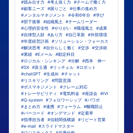
#踏み出す力
#考え抜く力
#チームで働く力
#顧客ニーズ
#困りごと
#仕事の進め方
#メンタルマネジメント
#令和6年分
#学び
#部下後輩
#組織風土
#チームリーダー
#心理的安全性
#やりがい
#職場風土
#成果
#自律型人財
#あり方
#自己革新
#外部環境
#年度経営計画
#ソリューション・フォーカス
#解決思考
#自分らしく働く
#交渉
#交渉術
#業績
#Eメール
#勘定科目
#ロジカル・シンキング
#分解
#西本 伸一
#SX
#富士通
#リッチェル
#ロボット
#chatGPT
#生成AI
#チャット
#リスキリング
#問題意識
#ボスマネジメント
#クレーム対応
#トレーサビリティ
#電気料金
#座談会
#IVI
#Q-system
#フォロワーシップ
#パワポ
#まとめ方
#連携
#フォーラム
#離職防止
#バーコード
#オンデマンド
#定着率
#指導担当者
#信頼関係構築
#リピート営業
#e-mail
#スライドマスター
#ロジスティクス
#在庫分析