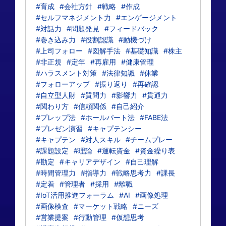
#育成
#会社方針
#戦略
#作成
#セルフマネジメント力
#エンゲージメント
#対話力
#問題発見
#フィードバック
#巻き込み力
#役割認識
#動機づけ
#上司フォロー
#図解手法
#基礎知識
#株主
#非正規
#定年
#再雇用
#健康管理
#ハラスメント対策
#法律知識
#休業
#フォローアップ
#振り返り
#再確認
#自立型人財
#質問力
#影響力
#貫通力
#関わり方
#信頼関係
#自己紹介
#プレップ法
#ホールパート法
#FABE法
#プレゼン演習
#キャプテンシー
#キャプテン
#対人スキル
#チームプレー
#課題設定
#理論
#運転資金
#資金繰り表
#勘定
#キャリアデザイン
#自己理解
#時間管理力
#指導力
#戦略思考力
#課長
#定着
#管理者
#採用
#離職
#IoT活用推進フォーラム
#AI
#画像処理
#画像検査
#マーケット戦略
#ニーズ
#営業提案
#行動管理
#仮想思考