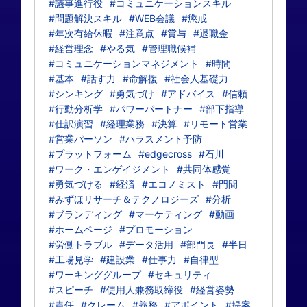
#議事進行役
#コミュニケーションスキル
#問題解決スキル
#WEB会議
#懲戒
#年次有給休暇
#注意点
#賞与
#退職金
#経営理念
#やる気
#管理職候補
#コミュニケーションマネジメント
#時間
#基本
#話す力
#命解援
#社会人基礎力
#シンキング
#勇気づけ
#アドバイス
#信頼
#行動分析学
#パワーパートナー
#部下指導
#仕訳演習
#経理業務
#決算
#リモート営業
#営業パーソン
#ハラスメント予防
#プラットフォーム
#edgecross
#石川
#ワーク・エンゲイジメント
#共同体感覚
#勇気づける
#経済
#エコノミスト
#門間
#みずほリサーチ＆テクノロジーズ
#分析
#ブランディング
#マーケティング
#動画
#ホームページ
#プロモーション
#労働トラブル
#データ活用
#部門長
#半日
#工場見学
#建設業
#仕事力
#自律型
#ワーキンググループ
#セキュリティ
#スピーチ
#使用人兼務取締役
#経営姿勢
#責任
#クレーム
#義務
#アポイント
#提案