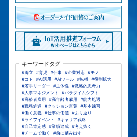
キーワードタグ
#両立
#育児
#仕事
#企業対応
#モノ
#コト
#AI活用
#AIツール
#転機
#役割拡大
#若手リーダー
#主体性
#戦略的思考力
#人事マネジメント
#パラダイムシフト
#高齢者雇用
#高年齢者雇用
#能力処遇
#職務処遇
#クッション言葉
#基本練習
#働く意義
#仕事の価値
#ふり返り
#ライフイベント
#キャリア戦略
#自己肯定感
#業績達成
#考え抜く
#チームで働く
#前に踏み出す