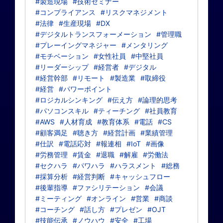
#製造現場
#技術セミナー
#コンプライアンス
#リスクマネジメント
#法律
#生産現場
#DX
#デジタルトランスフォーメーション
#管理職
#プレーイングマネジャー
#メンタリング
#モチベーション
#女性社員
#中堅社員
#リーダーシップ
#経営者
#デジタル
#経営幹部
#リモート
#製造業
#取締役
#経営
#パワーポイント
#ロジカルシンキング
#伝え方
#論理的思考
#パソコンスキル
#ティーチング
#社員教育
#AWS
#人材育成
#教育体系
#電話
#CS
#顧客満足
#聴き方
#経営計画
#業績管理
#仕訳
#電話応対
#報連相
#IoT
#画像
#労務管理
#賃金
#退職
#解雇
#労働法
#セクハラ
#パワハラ
#ハラスメント
#総務
#採算分析
#経営判断
#キャッシュフロー
#後輩指導
#ファシリテーション
#会議
#ミーティング
#オンライン
#営業
#商談
#コーチング
#話し方
#プレゼン
#OJT
#技能伝承
#ノウハウ
#安全
#工場