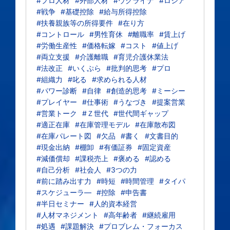
#プロ人材
#外部人材
#ウクライナ
#ロシア
#戦争
#基礎控除
#給与所得控除
#扶養親族等の所得要件
#在り方
#コントロール
#男性育休
#離職率
#賃上げ
#労働生産性
#価格転嫁
#コスト
#値上げ
#両立支援
#介護離職
#育児介護休業法
#法改正
#いくぷら
#批判的思考
#プロ
#組織力
#叱る
#求められる人材
#パワー診断
#自律
#創造的思考
#ミーシー
#プレイヤー
#仕事術
#うなづき
#提案営業
#営業トーク
#Ｚ世代
#世代間ギャップ
#適正在庫
#在庫管理モデル
#在庫散布図
#在庫パレート図
#欠品
#書く
#文書目的
#現金出納
#棚卸
#有価証券
#固定資産
#減価償却
#課税売上
#褒める
#認める
#自己分析
#社会人
#3つの力
#前に踏み出す力
#時短
#時間管理
#タイパ
#スケジューラ―
#控除
#申告書
#半日セミナー
#人的資本経営
#人材マネジメント
#高年齢者
#継続雇用
#処遇
#課題解決
#プロブレム・フォーカス