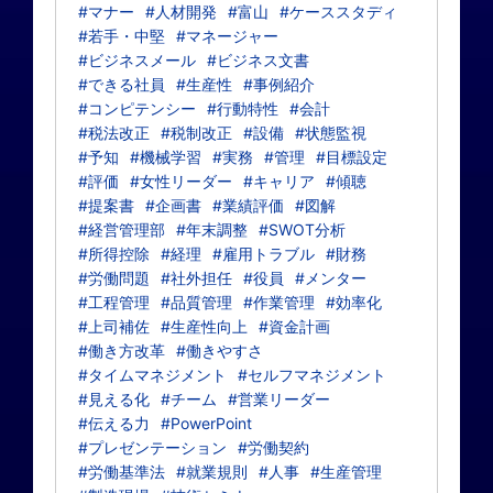
#マナー
#人材開発
#富山
#ケーススタディ
#若手・中堅
#マネージャー
#ビジネスメール
#ビジネス文書
#できる社員
#生産性
#事例紹介
#コンピテンシー
#行動特性
#会計
#税法改正
#税制改正
#設備
#状態監視
#予知
#機械学習
#実務
#管理
#目標設定
#評価
#女性リーダー
#キャリア
#傾聴
#提案書
#企画書
#業績評価
#図解
#経営管理部
#年末調整
#SWOT分析
#所得控除
#経理
#雇用トラブル
#財務
#労働問題
#社外担任
#役員
#メンター
#工程管理
#品質管理
#作業管理
#効率化
#上司補佐
#生産性向上
#資金計画
#働き方改革
#働きやすさ
#タイムマネジメント
#セルフマネジメント
#見える化
#チーム
#営業リーダー
#伝える力
#PowerPoint
#プレゼンテーション
#労働契約
#労働基準法
#就業規則
#人事
#生産管理