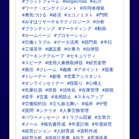
#プラットフォーム
#edgecross
#石川
#ワーク・エンゲイジメント
#共同体感覚
#勇気づける
#経済
#エコノミスト
#門間
#みずほリサーチ＆テクノロジーズ
#分析
#ブランディング
#マーケティング
#動画
#ホームページ
#プロモーション
#労働トラブル
#データ活用
#部門長
#半日
#工場見学
#建設業
#仕事力
#自律型
#ワーキンググループ
#セキュリティ
#スピーチ
#使用人兼務取締役
#経営姿勢
#責任
#クレーム
#義務
#アポイント
#提案
#トレーナー
#顧客
#営業アシスタント
#オンラインセミナー
#段取り
#心構え
#先輩社員
#班長
#活性化
#在庫管理
#節税
#若手
#言葉
#未然防止
#スキルアップ
#労働契約法
#立ち振る舞い
#福井
#中堅
#質問
#シナリオ
#人事労務管理
#パワーメッセージ
#トラブル回避
#文章力
#メール
#報告書作成
#年度計画
#年度経営
#経営ビジョン
#人財育成
#資料作成
#経営分析
#損益計算書
#自立
#意識改革