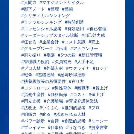
#人間力
#マネジメントサイクル
#部下ノート
#整理
#整頓
#クリティカルシンキング
#ラテラルシンキング
#時間創造
#エッセンシャル思考
#有効活用
#自己管理
#リーダーシップスタイル診断
#自己効力感
#任せる
#企業会計
#コスト意識
#売上
#グループワーク
#伝達
#アナウンサー
#割り振り
#委譲
#5つの箱
#新任管理職
#管理職の役割
#欠員補充
#人手不足
#プロ人材
#外部人材
#ウクライナ
#ロシア
#戦争
#基礎控除
#給与所得控除
#扶養親族等の所得要件
#在り方
#コントロール
#男性育休
#離職率
#賃上げ
#労働生産性
#価格転嫁
#コスト
#値上げ
#両立支援
#介護離職
#育児介護休業法
#法改正
#いくぷら
#批判的思考
#プロ
#組織力
#叱る
#求められる人材
#パワー診断
#自律
#創造的思考
#ミーシー
#プレイヤー
#仕事術
#うなづき
#提案営業
#営業トーク
#Ｚ世代
#世代間ギャップ