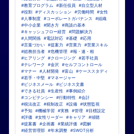
#教育プログラム
#新任役員
#自立型人材
#役割
#ディスカッション
#労働時間
#女性
#人事制度
#コーポレートガバナンス
#組織
#中小企業
#聞き方
#商談の基本
#キャッシュフロー経営
#問題解決力
#人間関係
#電話対応
#基礎
#応用
#言葉づかい
#提案力
#営業力
#営業スキル
#総務担当者
#危機管理
#報・連・相
#ヒアリング
#クロージング
#若手社員
#テレワーク
#金沢
#セルフコントロール
#マナー
#人材開発
#富山
#ケーススタディ
#若手・中堅
#マネージャー
#ビジネスメール
#ビジネス文書
#できる社員
#生産性
#事例紹介
#コンピテンシー
#行動特性
#会計
#税法改正
#税制改正
#設備
#状態監視
#予知
#機械学習
#実務
#管理
#目標設定
#評価
#女性リーダー
#キャリア
#傾聴
#提案書
#企画書
#業績評価
#図解
#経営管理部
#年末調整
#SWOT分析