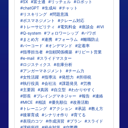
#SX
#富士通
#リッチェル
#ロボット
#chatGPT
#生成AI
#チャット
#リスキリング
#問題意識
#ボスマネジメント
#クレーム対応
#トレーサビリティ
#電気料金
#座談会
#IVI
#Q-system
#フォロワーシップ
#パワポ
#まとめ方
#連携
#フォーラム
#離職防止
#バーコード
#オンデマンド
#定着率
#指導担当者
#信頼関係構築
#リピート営業
#e-mail
#スライドマスター
#ロジスティクス
#在庫分析
#アンガーマネジメント
#チーム力
#女性活躍
#指導法
#発想力
#所得税
#執行役員
#会社法
#課題発見
#労務
#主要因
#真因
#自立型
#わかりやすく
#部長
#プレイングマネジャー
#報告
#連絡
#MICE
#相談
#優先順位
#改善活動
#トレーニング
#アクション
#承認
#教え方
#後輩育成
#シナリオ作り
#育てる
#表現のコツ
#作成演習
#プラン
#スライド
#課税所得
#税金対策
#交際費