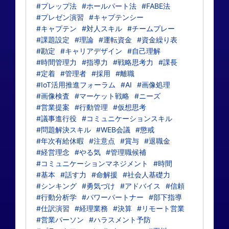
#プレップ法
#ホールパート法
#FABE法
#プレゼン演習
#キャプテンシー
#キャプテン
#対人スキル
#チームプレー
#課題設定
#理論
#運転資金
#資金繰り表
#勘定
#キャリアデザイン
#自己理解
#時間管理力
#指導力
#戦略思考力
#課長
#定着
#管理者
#採用
#離職
#IoT活用推進フォーラム
#AI
#画像処理
#画像検査
#マーケット戦略
#ニーズ
#営業提案
#行動管理
#仮想思考
#議事進行役
#コミュニケーションスキル
#問題解決スキル
#WEB会議
#懲戒
#年次有給休暇
#注意点
#賞与
#退職金
#経営理念
#やる気
#管理職候補
#コミュニケーションマネジメント
#時間
#基本
#話す力
#命解援
#社会人基礎力
#シンキング
#勇気づけ
#アドバイス
#信頼
#行動分析学
#パワーパートナー
#部下指導
#仕訳演習
#経理業務
#決算
#リモート営業
#営業パーソン
#ハラスメント予防