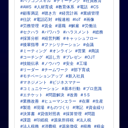
#パソコンスキル
#ティーチング
#社員教育
#AWS
#人材育成
#教育体系
#電話
#CS
#顧客満足
#聴き方
#経営計画
#業績管理
#仕訳
#電話応対
#報連相
#IoT
#画像
#労務管理
#賃金
#退職
#解雇
#労働法
#セクハラ
#パワハラ
#ハラスメント
#総務
#採算分析
#経営判断
#キャッシュフロー
#後輩指導
#ファシリテーション
#会議
#ミーティング
#オンライン
#営業
#商談
#コーチング
#話し方
#プレゼン
#OJT
#技能伝承
#ノウハウ
#安全
#工場
#リーダー
#チームワーク
#部下育成
#モチベーションアップ
#新入社員
#マネジメント
#ビジネスマナー
#コミュニケーション
#基本行動
#プロ意識
#エチケット
#問題解決
#改善
#５S
#業務改善
#ヒューマンエラー
#在庫
#生産
#製造
#現場
#ものづくり
#簿記
#資金繰り
#決算書
#貸借対照表
#採算管理
#問題
#課題
#印紙税
#源泉所得税
#法人税
#法人税務
#消費税
#源泉徴収
#税務
#税金