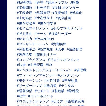
#所得控除
#経理
#雇用トラブル
#財務
#労働問題
#社外担任
#役員
#メンター
#工程管理
#品質管理
#作業管理
#効率化
#上司補佐
#生産性向上
#資金計画
#働き方改革
#働きやすさ
#タイムマネジメント
#セルフマネジメント
#見える化
#チーム
#営業リーダー
#伝える力
#PowerPoint
#プレゼンテーション
#労働契約
#労働基準法
#就業規則
#人事
#生産管理
#製造現場
#技術セミナー
#コンプライアンス
#リスクマネジメント
#法律
#生産現場
#DX
#デジタルトランスフォーメーション
#管理職
#プレーイングマネジャー
#メンタリング
#モチベーション
#女性社員
#中堅社員
#リーダーシップ
#経営者
#デジタル
#経営幹部
#リモート
#製造業
#取締役
#経営
#パワーポイント
#ロジカルシンキング
#伝え方
#論理的思考