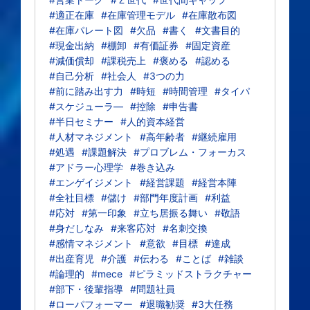
#適正在庫
#在庫管理モデル
#在庫散布図
#在庫パレート図
#欠品
#書く
#文書目的
#現金出納
#棚卸
#有価証券
#固定資産
#減価償却
#課税売上
#褒める
#認める
#自己分析
#社会人
#3つの力
#前に踏み出す力
#時短
#時間管理
#タイパ
#スケジューラ―
#控除
#申告書
#半日セミナー
#人的資本経営
#人材マネジメント
#高年齢者
#継続雇用
#処遇
#課題解決
#プロブレム・フォーカス
#アドラー心理学
#巻き込み
#エンゲイジメント
#経営課題
#経営本陣
#全社目標
#儲け
#部門年度計画
#利益
#応対
#第一印象
#立ち居振る舞い
#敬語
#身だしなみ
#来客応対
#名刺交換
#感情マネジメント
#意欲
#目標
#達成
#出産育児
#介護
#伝わる
#ことば
#雑談
#論理的
#mece
#ピラミッドストラクチャー
#部下・後輩指導
#問題社員
#ローパフォーマー
#退職勧奨
#3大任務