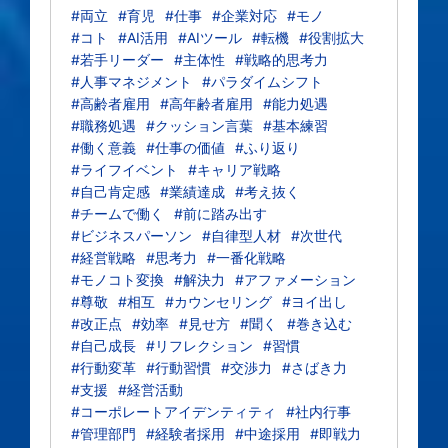
#両立
#育児
#仕事
#企業対応
#モノ
#コト
#AI活用
#AIツール
#転機
#役割拡大
#若手リーダー
#主体性
#戦略的思考力
#人事マネジメント
#パラダイムシフト
#高齢者雇用
#高年齢者雇用
#能力処遇
#職務処遇
#クッション言葉
#基本練習
#働く意義
#仕事の価値
#ふり返り
#ライフイベント
#キャリア戦略
#自己肯定感
#業績達成
#考え抜く
#チームで働く
#前に踏み出す
#ビジネスパーソン
#自律型人材
#次世代
#経営戦略
#思考力
#一番化戦略
#モノコト変換
#解決力
#アファメーション
#尊敬
#相互
#カウンセリング
#ヨイ出し
#改正点
#効率
#見せ方
#聞く
#巻き込む
#自己成長
#リフレクション
#習慣
#行動変革
#行動習慣
#交渉力
#さばき力
#支援
#経営活動
#コーポレートアイデンティティ
#社内行事
#管理部門
#経験者採用
#中途採用
#即戦力