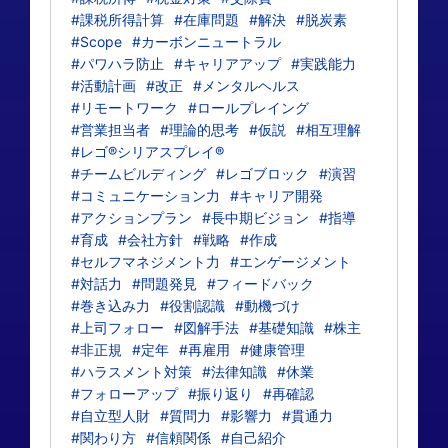
#課税所得計算
#在庫問題
#解決
#脱炭素
#Scope
#カーボンニュートラル
#パワハラ防止
#キャリアアップ
#実践能力
#活動計画
#改正
#メンタルヘルス
#リモートワーク
#ロールプレイング
#営業担当者
#理論的思考
#仮説
#相互理解
#レゴ®シリアスプレイ®
#チームビルディング
#レゴブロック
#演習
#コミュニケーション力
#キャリア開発
#アクションプラン
#長中期ビジョン
#指導
#育成
#会社方針
#戦略
#作成
#セルフマネジメント力
#エンゲージメント
#対話力
#問題発見
#フィードバック
#巻き込み力
#役割認識
#動機づけ
#上司フォロー
#図解手法
#基礎知識
#株主
#非正規
#定年
#再雇用
#健康管理
#ハラスメント対策
#法律知識
#休業
#フォローアップ
#振り返り
#再確認
#自立型人財
#質問力
#影響力
#貫通力
#関わり方
#信頼関係
#自己紹介