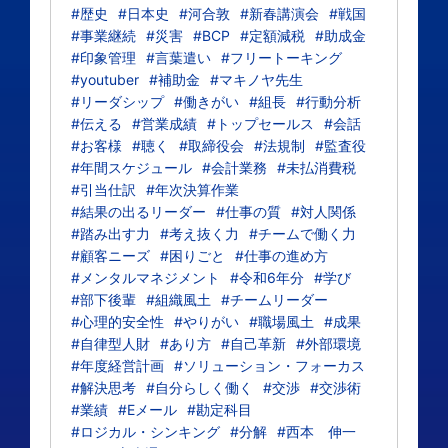
#歴史
#日本史
#河合敦
#新春講演会
#戦国
#事業継続
#災害
#BCP
#定額減税
#助成金
#印象管理
#言葉遣い
#フリートーキング
#youtuber
#補助金
#マキノヤ先生
#リーダシップ
#働きがい
#組長
#行動分析
#伝える
#営業成績
#トップセールス
#会話
#お客様
#聴く
#取締役会
#法規制
#監査役
#年間スケジュール
#会計業務
#未払消費税
#引当仕訳
#年次決算作業
#結果の出るリーダー
#仕事の質
#対人関係
#踏み出す力
#考え抜く力
#チームで働く力
#顧客ニーズ
#困りごと
#仕事の進め方
#メンタルマネジメント
#令和6年分
#学び
#部下後輩
#組織風土
#チームリーダー
#心理的安全性
#やりがい
#職場風土
#成果
#自律型人財
#あり方
#自己革新
#外部環境
#年度経営計画
#ソリューション・フォーカス
#解決思考
#自分らしく働く
#交渉
#交渉術
#業績
#Eメール
#勘定科目
#ロジカル・シンキング
#分解
#西本 伸一