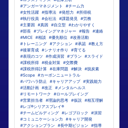
#アンガーマネジメント
#チーム力
#女性活躍
#指導法
#発想力
#所得税
#執行役員
#会社法
#課題発見
#労務
#主要因
#真因
#自立型
#わかりやすく
#部長
#プレイングマネジャー
#報告
#連絡
#MICE
#相談
#優先順位
#改善活動
#トレーニング
#アクション
#承認
#教え方
#後輩育成
#シナリオ作り
#育てる
#表現のコツ
#作成演習
#プラン
#スライド
#課税所得
#税金対策
#交際費
#課税所得計算
#在庫問題
#解決
#脱炭素
#Scope
#カーボンニュートラル
#パワハラ防止
#キャリアアップ
#実践能力
#活動計画
#改正
#メンタルヘルス
#リモートワーク
#ロールプレイング
#営業担当者
#理論的思考
#仮説
#相互理解
#レゴ®シリアスプレイ®
#チームビルディング
#レゴブロック
#演習
#コミュニケーション力
#キャリア開発
#アクションプラン
#長中期ビジョン
#指導