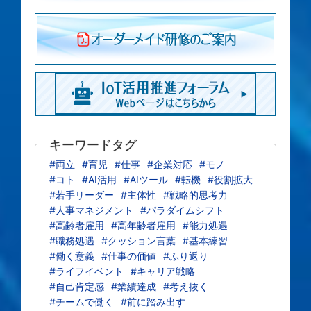
キーワードタグ
#両立
#育児
#仕事
#企業対応
#モノ
#コト
#AI活用
#AIツール
#転機
#役割拡大
#若手リーダー
#主体性
#戦略的思考力
#人事マネジメント
#パラダイムシフト
#高齢者雇用
#高年齢者雇用
#能力処遇
#職務処遇
#クッション言葉
#基本練習
#働く意義
#仕事の価値
#ふり返り
#ライフイベント
#キャリア戦略
#自己肯定感
#業績達成
#考え抜く
#チームで働く
#前に踏み出す