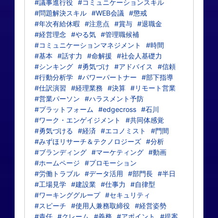
#議事進行役
#コミュニケーションスキル
#問題解決スキル
#WEB会議
#懲戒
#年次有給休暇
#注意点
#賞与
#退職金
#経営理念
#やる気
#管理職候補
#コミュニケーションマネジメント
#時間
#基本
#話す力
#命解援
#社会人基礎力
#シンキング
#勇気づけ
#アドバイス
#信頼
#行動分析学
#パワーパートナー
#部下指導
#仕訳演習
#経理業務
#決算
#リモート営業
#営業パーソン
#ハラスメント予防
#プラットフォーム
#edgecross
#石川
#ワーク・エンゲイジメント
#共同体感覚
#勇気づける
#経済
#エコノミスト
#門間
#みずほリサーチ＆テクノロジーズ
#分析
#ブランディング
#マーケティング
#動画
#ホームページ
#プロモーション
#労働トラブル
#データ活用
#部門長
#半日
#工場見学
#建設業
#仕事力
#自律型
#ワーキンググループ
#セキュリティ
#スピーチ
#使用人兼務取締役
#経営姿勢
#責任
#クレーム
#義務
#アポイント
#提案