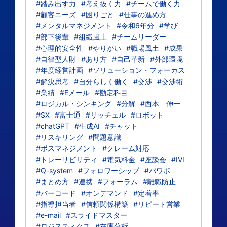
#踏み出す力
#考え抜く力
#チームで働く力
#顧客ニーズ
#困りごと
#仕事の進め方
#メンタルマネジメント
#令和6年分
#学び
#部下後輩
#組織風土
#チームリーダー
#心理的安全性
#やりがい
#職場風土
#成果
#自律型人財
#あり方
#自己革新
#外部環境
#年度経営計画
#ソリューション・フォーカス
#解決思考
#自分らしく働く
#交渉
#交渉術
#業績
#Eメール
#勘定科目
#ロジカル・シンキング
#分解
#西本 伸一
#SX
#富士通
#リッチェル
#ロボット
#chatGPT
#生成AI
#チャット
#リスキリング
#問題意識
#ボスマネジメント
#クレーム対応
#トレーサビリティ
#電気料金
#座談会
#IVI
#Q-system
#フォロワーシップ
#パワポ
#まとめ方
#連携
#フォーラム
#離職防止
#バーコード
#オンデマンド
#定着率
#指導担当者
#信頼関係構築
#リピート営業
#e-mail
#スライドマスター
#ロジスティクス
#在庫分析