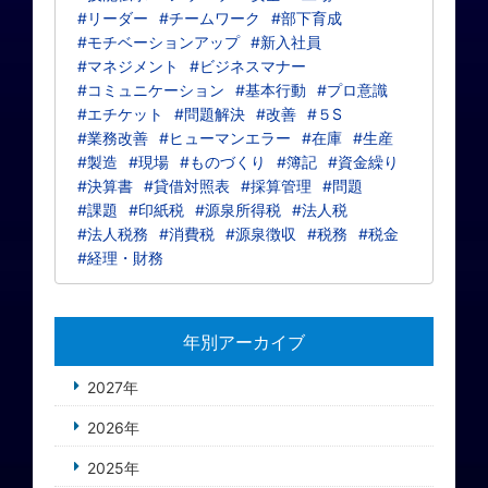
#リーダー
#チームワーク
#部下育成
#モチベーションアップ
#新入社員
#マネジメント
#ビジネスマナー
#コミュニケーション
#基本行動
#プロ意識
#エチケット
#問題解決
#改善
#５S
#業務改善
#ヒューマンエラー
#在庫
#生産
#製造
#現場
#ものづくり
#簿記
#資金繰り
#決算書
#貸借対照表
#採算管理
#問題
#課題
#印紙税
#源泉所得税
#法人税
#法人税務
#消費税
#源泉徴収
#税務
#税金
#経理・財務
年別アーカイブ
2027年
2026年
2025年