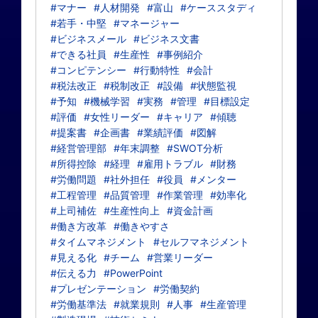
#マナー
#人材開発
#富山
#ケーススタディ
#若手・中堅
#マネージャー
#ビジネスメール
#ビジネス文書
#できる社員
#生産性
#事例紹介
#コンピテンシー
#行動特性
#会計
#税法改正
#税制改正
#設備
#状態監視
#予知
#機械学習
#実務
#管理
#目標設定
#評価
#女性リーダー
#キャリア
#傾聴
#提案書
#企画書
#業績評価
#図解
#経営管理部
#年末調整
#SWOT分析
#所得控除
#経理
#雇用トラブル
#財務
#労働問題
#社外担任
#役員
#メンター
#工程管理
#品質管理
#作業管理
#効率化
#上司補佐
#生産性向上
#資金計画
#働き方改革
#働きやすさ
#タイムマネジメント
#セルフマネジメント
#見える化
#チーム
#営業リーダー
#伝える力
#PowerPoint
#プレゼンテーション
#労働契約
#労働基準法
#就業規則
#人事
#生産管理