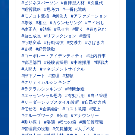
#ビジネスパーソン
#自律型人材
#次世代
#経営戦略
#思考力
#一番化戦略
#モノコト変換
#解決力
#アファメーション
#尊敬
#相互
#カウンセリング
#ヨイ出し
#改正点
#効率
#見せ方
#聞く
#巻き込む
#自己成長
#リフレクション
#習慣
#行動変革
#行動習慣
#交渉力
#さばき力
#支援
#経営活動
#コーポレートアイデンティティ
#社内行事
#管理部門
#経験者採用
#中途採用
#即戦力
#人間力
#マネジメントサイクル
#部下ノート
#整理
#整頓
#クリティカルシンキング
#ラテラルシンキング
#時間創造
#エッセンシャル思考
#有効活用
#自己管理
#リーダーシップスタイル診断
#自己効力感
#任せる
#企業会計
#コスト意識
#売上
#グループワーク
#伝達
#アナウンサー
#割り振り
#委譲
#5つの箱
#新任管理職
#管理職の役割
#欠員補充
#人手不足