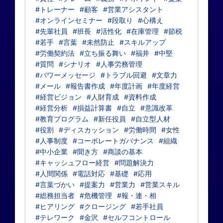
#トレーナー
#顧客
#営業アシスタント
#オンラインセミナー
#段取り
#心構え
#先輩社員
#班長
#活性化
#在庫管理
#節税
#若手
#言葉
#未然防止
#スキルアップ
#労働契約法
#立ち振る舞い
#福井
#中堅
#質問
#シナリオ
#人事労務管理
#パワーメッセージ
#トラブル回避
#文章力
#メール
#報告書作成
#年度計画
#年度経営
#経営ビジョン
#人財育成
#資料作成
#経営分析
#損益計算書
#自立
#意識改革
#教育プログラム
#新任役員
#自立型人材
#役割
#ディスカッション
#労働時間
#女性
#人事制度
#コーポレートガバナンス
#組織
#中小企業
#聞き方
#商談の基本
#キャッシュフロー経営
#問題解決力
#人間関係
#電話対応
#基礎
#応用
#言葉づかい
#提案力
#営業力
#営業スキル
#総務担当者
#危機管理
#報・連・相
#ヒアリング
#クロージング
#若手社員
#テレワーク
#金沢
#セルフコントロール