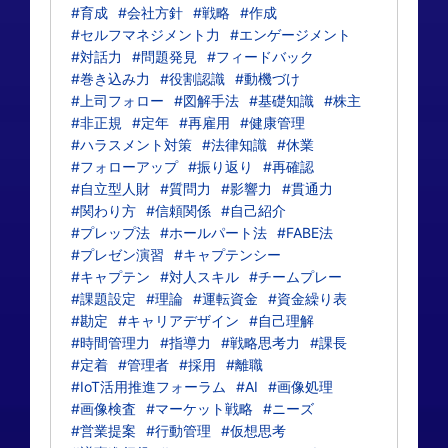
#育成
#会社方針
#戦略
#作成
#セルフマネジメント力
#エンゲージメント
#対話力
#問題発見
#フィードバック
#巻き込み力
#役割認識
#動機づけ
#上司フォロー
#図解手法
#基礎知識
#株主
#非正規
#定年
#再雇用
#健康管理
#ハラスメント対策
#法律知識
#休業
#フォローアップ
#振り返り
#再確認
#自立型人財
#質問力
#影響力
#貫通力
#関わり方
#信頼関係
#自己紹介
#プレップ法
#ホールパート法
#FABE法
#プレゼン演習
#キャプテンシー
#キャプテン
#対人スキル
#チームプレー
#課題設定
#理論
#運転資金
#資金繰り表
#勘定
#キャリアデザイン
#自己理解
#時間管理力
#指導力
#戦略思考力
#課長
#定着
#管理者
#採用
#離職
#IoT活用推進フォーラム
#AI
#画像処理
#画像検査
#マーケット戦略
#ニーズ
#営業提案
#行動管理
#仮想思考