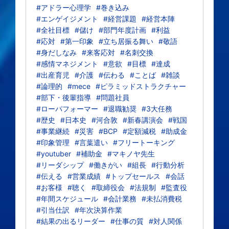
#アドラー心理学
#巻き込み
#エンゲイジメント
#経営課題
#経営本陣
#全社目標
#儲け
#部門年度計画
#利益
#応対
#第一印象
#立ち居振る舞い
#敬語
#身だしなみ
#来客応対
#名刺交換
#感情マネジメント
#意欲
#目標
#達成
#出産育児
#介護
#伝わる
#ことば
#雑談
#論理的
#mece
#ピラミッドストラクチャー
#部下・後輩指導
#問題社員
#ローパフォーマー
#退職勧奨
#3大任務
#歴史
#日本史
#河合敦
#新春講演会
#戦国
#事業継続
#災害
#BCP
#定額減税
#助成金
#印象管理
#言葉遣い
#フリートーキング
#youtuber
#補助金
#マキノヤ先生
#リーダシップ
#働きがい
#組長
#行動分析
#伝える
#営業成績
#トップセールス
#会話
#お客様
#聴く
#取締役会
#法規制
#監査役
#年間スケジュール
#会計業務
#未払消費税
#引当仕訳
#年次決算作業
#結果の出るリーダー
#仕事の質
#対人関係