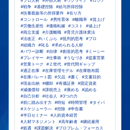
#プロ人材
#外部人材
#ウクライナ
#ロシア
#戦争
#基礎控除
#給与所得控除
#扶養親族等の所得要件
#在り方
#コントロール
#男性育休
#離職率
#賃上げ
#労働生産性
#価格転嫁
#コスト
#値上げ
#両立支援
#介護離職
#育児介護休業法
#法改正
#いくぷら
#批判的思考
#プロ
#組織力
#叱る
#求められる人材
#パワー診断
#自律
#創造的思考
#ミーシー
#プレイヤー
#仕事術
#うなづき
#提案営業
#営業トーク
#Ｚ世代
#世代間ギャップ
#適正在庫
#在庫管理モデル
#在庫散布図
#在庫パレート図
#欠品
#書く
#文書目的
#現金出納
#棚卸
#有価証券
#固定資産
#減価償却
#課税売上
#褒める
#認める
#自己分析
#社会人
#3つの力
#前に踏み出す力
#時短
#時間管理
#タイパ
#スケジューラ―
#控除
#申告書
#半日セミナー
#人的資本経営
#人材マネジメント
#高年齢者
#継続雇用
#処遇
#課題解決
#プロブレム・フォーカス