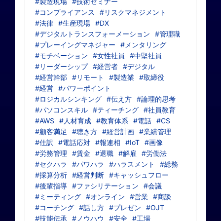
#製造現場
#技術セミナー
#コンプライアンス
#リスクマネジメント
#法律
#生産現場
#DX
#デジタルトランスフォーメーション
#管理職
#プレーイングマネジャー
#メンタリング
#モチベーション
#女性社員
#中堅社員
#リーダーシップ
#経営者
#デジタル
#経営幹部
#リモート
#製造業
#取締役
#経営
#パワーポイント
#ロジカルシンキング
#伝え方
#論理的思考
#パソコンスキル
#ティーチング
#社員教育
#AWS
#人材育成
#教育体系
#電話
#CS
#顧客満足
#聴き方
#経営計画
#業績管理
#仕訳
#電話応対
#報連相
#IoT
#画像
#労務管理
#賃金
#退職
#解雇
#労働法
#セクハラ
#パワハラ
#ハラスメント
#総務
#採算分析
#経営判断
#キャッシュフロー
#後輩指導
#ファシリテーション
#会議
#ミーティング
#オンライン
#営業
#商談
#コーチング
#話し方
#プレゼン
#OJT
#技能伝承
#ノウハウ
#安全
#工場