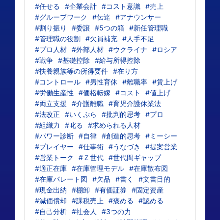
#任せる
#企業会計
#コスト意識
#売上
#グループワーク
#伝達
#アナウンサー
#割り振り
#委譲
#5つの箱
#新任管理職
#管理職の役割
#欠員補充
#人手不足
#プロ人材
#外部人材
#ウクライナ
#ロシア
#戦争
#基礎控除
#給与所得控除
#扶養親族等の所得要件
#在り方
#コントロール
#男性育休
#離職率
#賃上げ
#労働生産性
#価格転嫁
#コスト
#値上げ
#両立支援
#介護離職
#育児介護休業法
#法改正
#いくぷら
#批判的思考
#プロ
#組織力
#叱る
#求められる人材
#パワー診断
#自律
#創造的思考
#ミーシー
#プレイヤー
#仕事術
#うなづき
#提案営業
#営業トーク
#Ｚ世代
#世代間ギャップ
#適正在庫
#在庫管理モデル
#在庫散布図
#在庫パレート図
#欠品
#書く
#文書目的
#現金出納
#棚卸
#有価証券
#固定資産
#減価償却
#課税売上
#褒める
#認める
#自己分析
#社会人
#3つの力