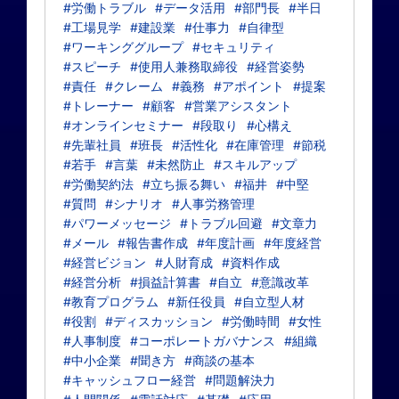
#労働トラブル
#データ活用
#部門長
#半日
#工場見学
#建設業
#仕事力
#自律型
#ワーキンググループ
#セキュリティ
#スピーチ
#使用人兼務取締役
#経営姿勢
#責任
#クレーム
#義務
#アポイント
#提案
#トレーナー
#顧客
#営業アシスタント
#オンラインセミナー
#段取り
#心構え
#先輩社員
#班長
#活性化
#在庫管理
#節税
#若手
#言葉
#未然防止
#スキルアップ
#労働契約法
#立ち振る舞い
#福井
#中堅
#質問
#シナリオ
#人事労務管理
#パワーメッセージ
#トラブル回避
#文章力
#メール
#報告書作成
#年度計画
#年度経営
#経営ビジョン
#人財育成
#資料作成
#経営分析
#損益計算書
#自立
#意識改革
#教育プログラム
#新任役員
#自立型人材
#役割
#ディスカッション
#労働時間
#女性
#人事制度
#コーポレートガバナンス
#組織
#中小企業
#聞き方
#商談の基本
#キャッシュフロー経営
#問題解決力