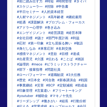
#前に踏み出す力
#時短
#時間管理
#タイパ
#スケジューラ―
#控除
#申告書
#半日セミナー
#人的資本経営
#人材マネジメント
#高年齢者
#継続雇用
#処遇
#課題解決
#プロブレム・フォーカス
#アドラー心理学
#巻き込み
#エンゲイジメント
#経営課題
#経営本陣
#全社目標
#儲け
#部門年度計画
#利益
#応対
#第一印象
#立ち居振る舞い
#敬語
#身だしなみ
#来客応対
#名刺交換
#感情マネジメント
#意欲
#目標
#達成
#出産育児
#介護
#伝わる
#ことば
#雑談
#論理的
#mece
#ピラミッドストラクチャー
#部下・後輩指導
#問題社員
#ローパフォーマー
#退職勧奨
#3大任務
#歴史
#日本史
#河合敦
#新春講演会
#戦国
#事業継続
#災害
#BCP
#定額減税
#助成金
#印象管理
#言葉遣い
#フリートーキング
#youtuber
#補助金
#マキノヤ先生
#リーダシップ
#働きがい
#組長
#行動分析
#伝える
#営業成績
#トップセールス
#会話