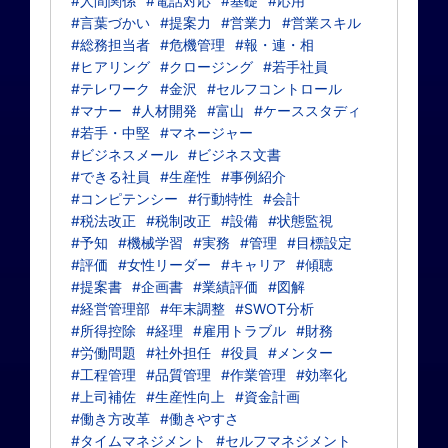
#人間関係
#電話対応
#基礎
#応用
#言葉づかい
#提案力
#営業力
#営業スキル
#総務担当者
#危機管理
#報・連・相
#ヒアリング
#クロージング
#若手社員
#テレワーク
#金沢
#セルフコントロール
#マナー
#人材開発
#富山
#ケーススタディ
#若手・中堅
#マネージャー
#ビジネスメール
#ビジネス文書
#できる社員
#生産性
#事例紹介
#コンピテンシー
#行動特性
#会計
#税法改正
#税制改正
#設備
#状態監視
#予知
#機械学習
#実務
#管理
#目標設定
#評価
#女性リーダー
#キャリア
#傾聴
#提案書
#企画書
#業績評価
#図解
#経営管理部
#年末調整
#SWOT分析
#所得控除
#経理
#雇用トラブル
#財務
#労働問題
#社外担任
#役員
#メンター
#工程管理
#品質管理
#作業管理
#効率化
#上司補佐
#生産性向上
#資金計画
#働き方改革
#働きやすさ
#タイムマネジメント
#セルフマネジメント