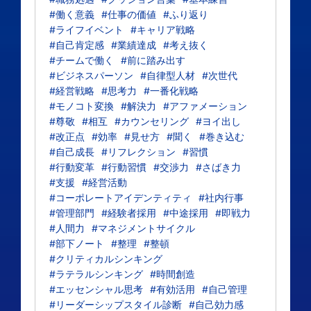
#働く意義
#仕事の価値
#ふり返り
#ライフイベント
#キャリア戦略
#自己肯定感
#業績達成
#考え抜く
#チームで働く
#前に踏み出す
#ビジネスパーソン
#自律型人材
#次世代
#経営戦略
#思考力
#一番化戦略
#モノコト変換
#解決力
#アファメーション
#尊敬
#相互
#カウンセリング
#ヨイ出し
#改正点
#効率
#見せ方
#聞く
#巻き込む
#自己成長
#リフレクション
#習慣
#行動変革
#行動習慣
#交渉力
#さばき力
#支援
#経営活動
#コーポレートアイデンティティ
#社内行事
#管理部門
#経験者採用
#中途採用
#即戦力
#人間力
#マネジメントサイクル
#部下ノート
#整理
#整頓
#クリティカルシンキング
#ラテラルシンキング
#時間創造
#エッセンシャル思考
#有効活用
#自己管理
#リーダーシップスタイル診断
#自己効力感