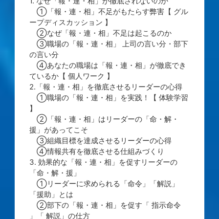
1. なぜ「報・連・相」が徹底されないのか
①「報・連・相」不足がもたらす弊害【 グル
ープディスカッション 】
②なぜ「報・連・相」不足は起こるのか
③職場の「報・連・相」 上司の言い分・部下
の言い分
④あなたの職場は「報・連・相」が徹底でき
ているか【 個人ワーク 】
2.「報・連・相」を徹底させるリーダーの心得
①職場の「報・連・相」を実践！【 体験学習
】
②「報・連・相」はリーダーの「命・解・
援」があってこそ
③組織目標を達成させるリーダーの心得
④情報共有を徹底させる仕組みづくり
3. 効果的な「報・連・相」を促すリーダーの
「命・解・援」
①リーダーに求められる「命令」「解説」
「援助」とは
②部下の「報・連・相」を促す「 指示命令
」「 解説」の仕方