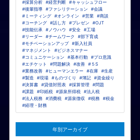
#採算分析
#経営判断
#キャッシュフロー
#後輩指導
#ファシリテーション
#会議
#ミーティング
#オンライン
#営業
#商談
#コーチング
#話し方
#プレゼン
#OJT
#技能伝承
#ノウハウ
#安全
#工場
#リーダー
#チームワーク
#部下育成
#モチベーションアップ
#新入社員
#マネジメント
#ビジネスマナー
#コミュニケーション
#基本行動
#プロ意識
#エチケット
#問題解決
#改善
#５S
#業務改善
#ヒューマンエラー
#在庫
#生産
#製造
#現場
#ものづくり
#簿記
#資金繰り
#決算書
#貸借対照表
#採算管理
#問題
#課題
#印紙税
#源泉所得税
#法人税
#法人税務
#消費税
#源泉徴収
#税務
#税金
#経理・財務
年別アーカイブ