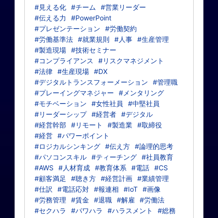
#見える化
#チーム
#営業リーダー
#伝える力
#PowerPoint
#プレゼンテーション
#労働契約
#労働基準法
#就業規則
#人事
#生産管理
#製造現場
#技術セミナー
#コンプライアンス
#リスクマネジメント
#法律
#生産現場
#DX
#デジタルトランスフォーメーション
#管理職
#プレーイングマネジャー
#メンタリング
#モチベーション
#女性社員
#中堅社員
#リーダーシップ
#経営者
#デジタル
#経営幹部
#リモート
#製造業
#取締役
#経営
#パワーポイント
#ロジカルシンキング
#伝え方
#論理的思考
#パソコンスキル
#ティーチング
#社員教育
#AWS
#人材育成
#教育体系
#電話
#CS
#顧客満足
#聴き方
#経営計画
#業績管理
#仕訳
#電話応対
#報連相
#IoT
#画像
#労務管理
#賃金
#退職
#解雇
#労働法
#セクハラ
#パワハラ
#ハラスメント
#総務