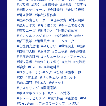
#お客様
#聴く
#取締役会
#法規制
#監査役
#年間スケジュール
#会計業務
#未払消費税
#引当仕訳
#年次決算作業
#結果の出るリーダー
#仕事の質
#対人関係
#踏み出す力
#考え抜く力
#チームで働く力
#顧客ニーズ
#困りごと
#仕事の進め方
#メンタルマネジメント
#令和6年分
#学び
#部下後輩
#組織風土
#チームリーダー
#心理的安全性
#やりがい
#職場風土
#成果
#自律型人財
#あり方
#自己革新
#外部環境
#年度経営計画
#ソリューション・フォーカス
#解決思考
#自分らしく働く
#交渉
#交渉術
#業績
#Eメール
#勘定科目
#ロジカル・シンキング
#分解
#西本 伸一
#SX
#富士通
#リッチェル
#ロボット
#chatGPT
#生成AI
#チャット
#リスキリング
#問題意識
#ボスマネジメント
#クレーム対応
#トレーサビリティ
#電気料金
#座談会
#IVI
#Q-system
#フォロワーシップ
#パワポ