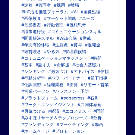
#定着
#管理者
#採用
#離職
#IoT活用推進フォーラム
#AI
#画像処理
#画像検査
#マーケット戦略
#ニーズ
#営業提案
#行動管理
#仮想思考
#議事進行役
#コミュニケーションスキル
#問題解決スキル
#WEB会議
#懲戒
#年次有給休暇
#注意点
#賞与
#退職金
#経営理念
#やる気
#管理職候補
#コミュニケーションマネジメント
#時間
#基本
#話す力
#命解援
#社会人基礎力
#シンキング
#勇気づけ
#アドバイス
#信頼
#行動分析学
#パワーパートナー
#部下指導
#仕訳演習
#経理業務
#決算
#リモート営業
#営業パーソン
#ハラスメント予防
#プラットフォーム
#edgecross
#石川
#ワーク・エンゲイジメント
#共同体感覚
#勇気づける
#経済
#エコノミスト
#門間
#みずほリサーチ＆テクノロジーズ
#分析
#ブランディング
#マーケティング
#動画
#ホームページ
#プロモーション