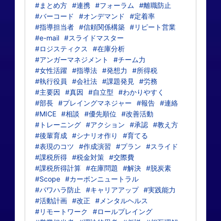
#まとめ方
#連携
#フォーラム
#離職防止
#バーコード
#オンデマンド
#定着率
#指導担当者
#信頼関係構築
#リピート営業
#e-mail
#スライドマスター
#ロジスティクス
#在庫分析
#アンガーマネジメント
#チーム力
#女性活躍
#指導法
#発想力
#所得税
#執行役員
#会社法
#課題発見
#労務
#主要因
#真因
#自立型
#わかりやすく
#部長
#プレイングマネジャー
#報告
#連絡
#MICE
#相談
#優先順位
#改善活動
#トレーニング
#アクション
#承認
#教え方
#後輩育成
#シナリオ作り
#育てる
#表現のコツ
#作成演習
#プラン
#スライド
#課税所得
#税金対策
#交際費
#課税所得計算
#在庫問題
#解決
#脱炭素
#Scope
#カーボンニュートラル
#パワハラ防止
#キャリアアップ
#実践能力
#活動計画
#改正
#メンタルヘルス
#リモートワーク
#ロールプレイング