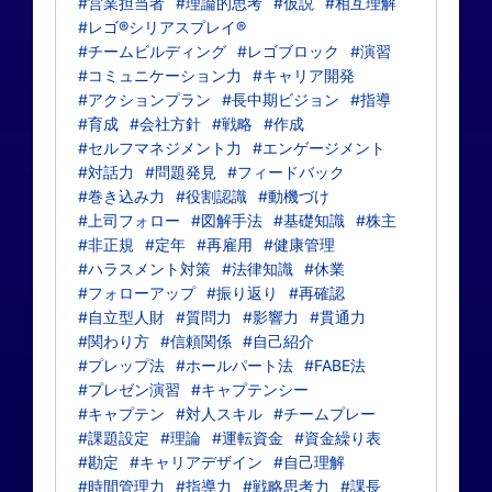
#営業担当者
#理論的思考
#仮説
#相互理解
#レゴ®シリアスプレイ®
#チームビルディング
#レゴブロック
#演習
#コミュニケーション力
#キャリア開発
#アクションプラン
#長中期ビジョン
#指導
#育成
#会社方針
#戦略
#作成
#セルフマネジメント力
#エンゲージメント
#対話力
#問題発見
#フィードバック
#巻き込み力
#役割認識
#動機づけ
#上司フォロー
#図解手法
#基礎知識
#株主
#非正規
#定年
#再雇用
#健康管理
#ハラスメント対策
#法律知識
#休業
#フォローアップ
#振り返り
#再確認
#自立型人財
#質問力
#影響力
#貫通力
#関わり方
#信頼関係
#自己紹介
#プレップ法
#ホールパート法
#FABE法
#プレゼン演習
#キャプテンシー
#キャプテン
#対人スキル
#チームプレー
#課題設定
#理論
#運転資金
#資金繰り表
#勘定
#キャリアデザイン
#自己理解
#時間管理力
#指導力
#戦略思考力
#課長