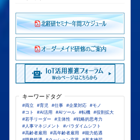
キーワードタグ
#両立
#育児
#仕事
#企業対応
#モノ
#コト
#AI活用
#AIツール
#転機
#役割拡大
#若手リーダー
#主体性
#戦略的思考力
#人事マネジメント
#パラダイムシフト
#高齢者雇用
#高年齢者雇用
#能力処遇
#職務処遇
#クッション言葉
#基本練習