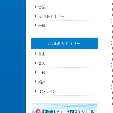
①
営業
②
③
IoT活用セミナー
【
一般
①
②
③
【
地域別カテゴリー
①
②
富山
③
金沢
【
①
小松
②
③
福井
【
オンライン
①
②
③