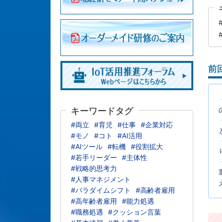
前
キーワードタグ
#両立
#育児
#仕事
#企業対応
#モノ
#コト
#AI活用
#AIツール
#転機
#役割拡大
#若手リーダー
#主体性
#戦略的思考力
#人事マネジメント
#パラダイムシフト
#高齢者雇用
#高年齢者雇用
#能力処遇
#職務処遇
#クッション言葉