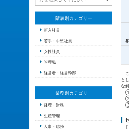
階層別カテゴリー
新入社員
参
若手・中堅社員
女性社員
管理職
経営者・経営幹部
こ
と
な
①
業務別カテゴリー
②
③
経理・財務
生産管理
人事・総務
【