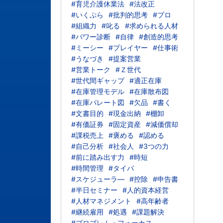
#育児介護休業法
#法改正
#いくぷら
#批判的思考
#プロ
#組織力
#叱る
#求められる人材
#パワー診断
#自律
#創造的思考
#ミーシー
#プレイヤー
#仕事術
#うなづき
#提案営業
#営業トーク
#Ｚ世代
#世代間ギャップ
#適正在庫
#在庫管理モデル
#在庫散布図
#在庫パレート図
#欠品
#書く
#文書目的
#現金出納
#棚卸
#有価証券
#固定資産
#減価償却
#課税売上
#褒める
#認める
#自己分析
#社会人
#3つの力
#前に踏み出す力
#時短
#時間管理
#タイパ
#スケジューラ―
#控除
#申告書
#半日セミナー
#人的資本経営
#人材マネジメント
#高年齢者
#継続雇用
#処遇
#課題解決
#プロブレム・フォーカス