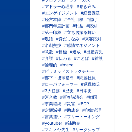
#アドラー心理学
#巻き込み
#エンゲイジメント
#経営課題
#経営本陣
#全社目標
#儲け
#部門年度計画
#利益
#応対
#第一印象
#立ち居振る舞い
#敬語
#身だしなみ
#来客応対
#名刺交換
#感情マネジメント
#意欲
#目標
#達成
#出産育児
#介護
#伝わる
#ことば
#雑談
#論理的
#mece
#ピラミッドストラクチャー
#部下・後輩指導
#問題社員
#ローパフォーマー
#退職勧奨
#3大任務
#歴史
#日本史
#河合敦
#新春講演会
#戦国
#事業継続
#災害
#BCP
#定額減税
#助成金
#印象管理
#言葉遣い
#フリートーキング
#youtuber
#補助金
#マキノヤ先生
#リーダシップ