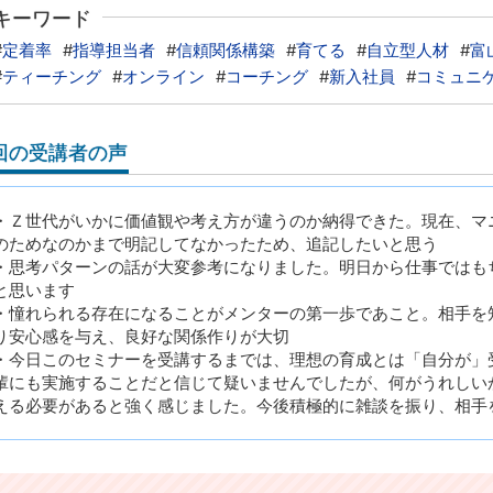
キーワード
#
定着率
#
指導担当者
#
信頼関係構築
#
育てる
#
自立型人材
#
富
#
ティーチング
#
オンライン
#
コーチング
#
新入社員
#
コミュニ
回の受講者の声
・Ｚ世代がいかに価値観や考え方が違うのか納得できた。現在、マ
のためなのかまで明記してなかったため、追記したいと思う
・思考パターンの話が大変参考になりました。明日から仕事ではも
と思います
・憧れられる存在になることがメンターの第一歩であこと。相手を
り安心感を与え、良好な関係作りが大切
・今日このセミナーを受講するまでは、理想の育成とは「自分が」
輩にも実施することだと信じて疑いませんでしたが、何がうれしい
える必要があると強く感じました。今後積極的に雑談を振り、相手