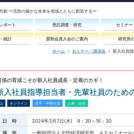
共創 〜北陸の確かな未来を地域とともに創造する〜
レポート
受託調査・研究
セミナー
・統計
賛助会員入会のご案内
研究所
ホーム
セミナー・講演会
新入社員指
育係の育成こそが新入社員成長・定着のカギ！
新入社員指導担当者・先輩社員のため
山
オンライン
若手・中堅社員
人事・総務
日 時
2024年3月7日(木) 9：30～16：30
場 所
一般財団法人北陸経済研究所 ４Ｆセミナール