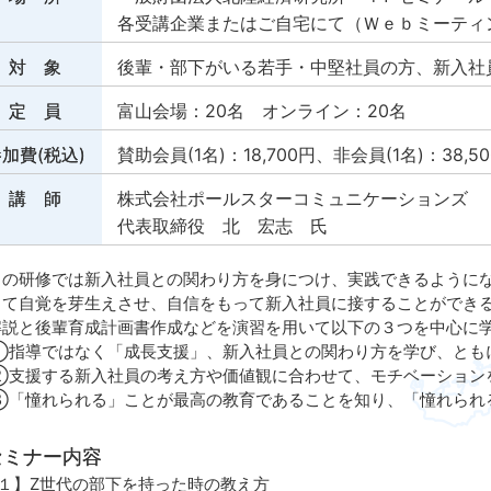
各受講企業またはご自宅にて（Ｗｅｂミーティン
対 象
後輩・部下がいる若手・中堅社員の方、新入社
定 員
富山会場：20名 オンライン：20名
加費(税込)
賛助会員(1名)：18,700円、非会員(1名)：38,5
講 師
株式会社ポールスターコミュニケーションズ
代表取締役 北 宏志 氏
の研修では新入社員との関わり方を身につけ、実践できるようにな
して自覚を芽生えさせ、自信をもって新入社員に接することができ
解説と後輩育成計画書作成などを演習を用いて以下の３つを中心に
指導ではなく「成長支援」、新入社員との関わり方を学び、とも
支援する新入社員の考え方や価値観に合わせて、モチベーション
「憧れられる」ことが最高の教育であることを知り、「憧れられ
セミナー内容
１】Z世代の部下を持った時の教え方