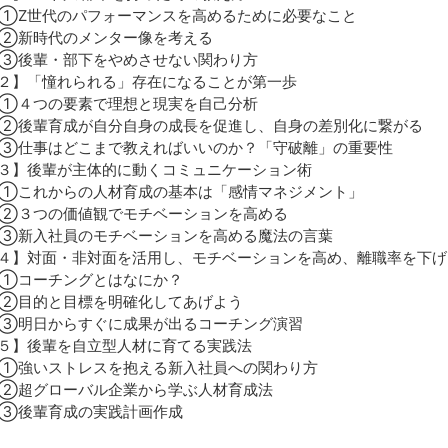
Z世代のパフォーマンスを高めるために必要なこと
新時代のメンター像を考える
後輩・部下をやめさせない関わり方
２】「憧れられる」存在になることが第一歩
４つの要素で理想と現実を自己分析
後輩育成が自分自身の成長を促進し、自身の差別化に繋がる
仕事はどこまで教えればいいのか？「守破離」の重要性
３】後輩が主体的に動くコミュニケーション術
これからの人材育成の基本は「感情マネジメント」
３つの価値観でモチベーションを高める
新入社員のモチベーションを高める魔法の言葉
４】対面・非対面を活用し、モチベーションを高め、離職率を下げ
コーチングとはなにか？
目的と目標を明確化してあげよう
明日からすぐに成果が出るコーチング演習
５】後輩を自立型人材に育てる実践法
強いストレスを抱える新入社員への関わり方
超グローバル企業から学ぶ人材育成法
後輩育成の実践計画作成