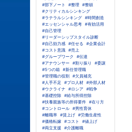
#部下ノート
#整理
#整頓
#クリティカルシンキング
#ラテラルシンキング
#時間創造
#エッセンシャル思考
#有効活用
#自己管理
#リーダーシップスタイル診断
#自己効力感
#任せる
#企業会計
#コスト意識
#売上
#グループワーク
#伝達
#アナウンサー
#割り振り
#委譲
#5つの箱
#新任管理職
#管理職の役割
#欠員補充
#人手不足
#プロ人材
#外部人材
#ウクライナ
#ロシア
#戦争
#基礎控除
#給与所得控除
#扶養親族等の所得要件
#在り方
#コントロール
#男性育休
#離職率
#賃上げ
#労働生産性
#価格転嫁
#コスト
#値上げ
#両立支援
#介護離職