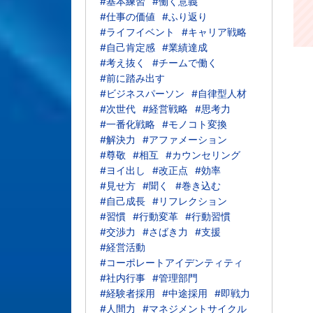
#基本練習
#働く意義
#仕事の価値
#ふり返り
#ライフイベント
#キャリア戦略
#自己肯定感
#業績達成
#考え抜く
#チームで働く
#前に踏み出す
#ビジネスパーソン
#自律型人材
#次世代
#経営戦略
#思考力
#一番化戦略
#モノコト変換
#解決力
#アファメーション
#尊敬
#相互
#カウンセリング
#ヨイ出し
#改正点
#効率
#見せ方
#聞く
#巻き込む
#自己成長
#リフレクション
#習慣
#行動変革
#行動習慣
#交渉力
#さばき力
#支援
#経営活動
#コーポレートアイデンティティ
#社内行事
#管理部門
#経験者採用
#中途採用
#即戦力
#人間力
#マネジメントサイクル