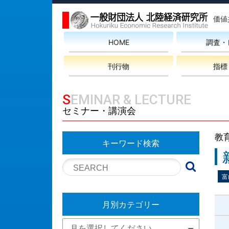
価値
HOME
調査・
刊行物
指標
SEMINAR & LECTURE
セミナー・講演会
教
キーワード検索
富
月別カテゴリー