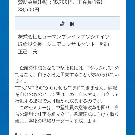
賛助会員(1名)：18,700円、非会員(1名)：
38,500円
講 師
株式会社ヒューマンブレインアソシエイツ
取締役会長 シニアコンサルタント 稲垣
正己 氏
企業の中核となる中堅社員には、“やらされる” の
ではなく、自らが考え工夫することが求められてい
ます。
“甘え”や“逃避”からは何も生まれてきません。課題
を自分のものとして受け止め、自ら考え、自立して
行動する過程で人は磨かれ成長するのです。
このセミナーは、中堅社員の意識改革を図り、自
らの意思で仕事を組み立て、業績達成に向けて取り
組む、本物の職場リーダーを養成します。