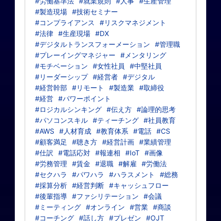
#労働基準法
#就業規則
#人事
#生産管理
#製造現場
#技術セミナー
#コンプライアンス
#リスクマネジメント
#法律
#生産現場
#DX
#デジタルトランスフォーメーション
#管理職
#プレーイングマネジャー
#メンタリング
#モチベーション
#女性社員
#中堅社員
#リーダーシップ
#経営者
#デジタル
#経営幹部
#リモート
#製造業
#取締役
#経営
#パワーポイント
#ロジカルシンキング
#伝え方
#論理的思考
#パソコンスキル
#ティーチング
#社員教育
#AWS
#人材育成
#教育体系
#電話
#CS
#顧客満足
#聴き方
#経営計画
#業績管理
#仕訳
#電話応対
#報連相
#IoT
#画像
#労務管理
#賃金
#退職
#解雇
#労働法
#セクハラ
#パワハラ
#ハラスメント
#総務
#採算分析
#経営判断
#キャッシュフロー
#後輩指導
#ファシリテーション
#会議
#ミーティング
#オンライン
#営業
#商談
#コーチング
#話し方
#プレゼン
#OJT