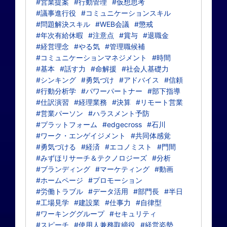
#営業提案
#行動管理
#仮想思考
#議事進行役
#コミュニケーションスキル
#問題解決スキル
#WEB会議
#懲戒
#年次有給休暇
#注意点
#賞与
#退職金
#経営理念
#やる気
#管理職候補
#コミュニケーションマネジメント
#時間
#基本
#話す力
#命解援
#社会人基礎力
#シンキング
#勇気づけ
#アドバイス
#信頼
#行動分析学
#パワーパートナー
#部下指導
#仕訳演習
#経理業務
#決算
#リモート営業
#営業パーソン
#ハラスメント予防
#プラットフォーム
#edgecross
#石川
#ワーク・エンゲイジメント
#共同体感覚
#勇気づける
#経済
#エコノミスト
#門間
#みずほリサーチ＆テクノロジーズ
#分析
#ブランディング
#マーケティング
#動画
#ホームページ
#プロモーション
#労働トラブル
#データ活用
#部門長
#半日
#工場見学
#建設業
#仕事力
#自律型
#ワーキンググループ
#セキュリティ
#スピーチ
#使用人兼務取締役
#経営姿勢