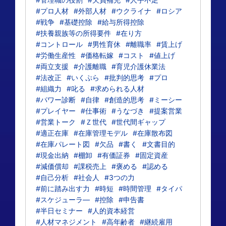
#プロ人材
#外部人材
#ウクライナ
#ロシア
#戦争
#基礎控除
#給与所得控除
#扶養親族等の所得要件
#在り方
#コントロール
#男性育休
#離職率
#賃上げ
#労働生産性
#価格転嫁
#コスト
#値上げ
#両立支援
#介護離職
#育児介護休業法
#法改正
#いくぷら
#批判的思考
#プロ
#組織力
#叱る
#求められる人材
#パワー診断
#自律
#創造的思考
#ミーシー
#プレイヤー
#仕事術
#うなづき
#提案営業
#営業トーク
#Ｚ世代
#世代間ギャップ
#適正在庫
#在庫管理モデル
#在庫散布図
#在庫パレート図
#欠品
#書く
#文書目的
#現金出納
#棚卸
#有価証券
#固定資産
#減価償却
#課税売上
#褒める
#認める
#自己分析
#社会人
#3つの力
#前に踏み出す力
#時短
#時間管理
#タイパ
#スケジューラ―
#控除
#申告書
#半日セミナー
#人的資本経営
#人材マネジメント
#高年齢者
#継続雇用