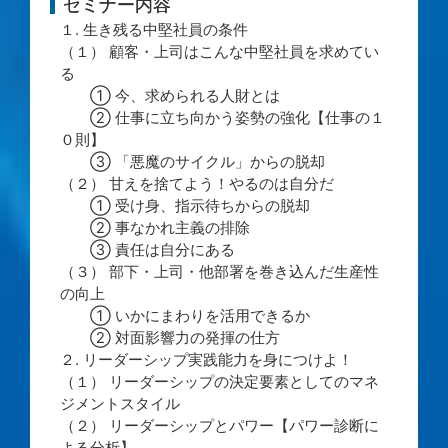
セミナー内容
１. 生き残る中堅社員の条件
（１） 顧客・上司はこんな中堅社員を求めてい
る
① 今、求められる人財とは
② 仕事に立ち向かう姿勢の強化【仕事の１
０則】
③ 「悪魔のサイクル」からの脱却
（２） 甘えを捨てよう！やるのは自分だ
① 受け身、指示待ちからの脱却
② 事なかれ主義の排除
③ 責任は自分にある
（３） 部下・上司・他部署を巻き込んだ生産性
の向上
① いかにまわりを活用できるか
② 対面影響力の発揮の仕方
２. リーダーシップ実践能力を身につけよ！
（１） リーダーシップの決定要素としてのマネ
ジメントスタイル
（２） リーダーシップとパワー【パワー診断に
よる分析】