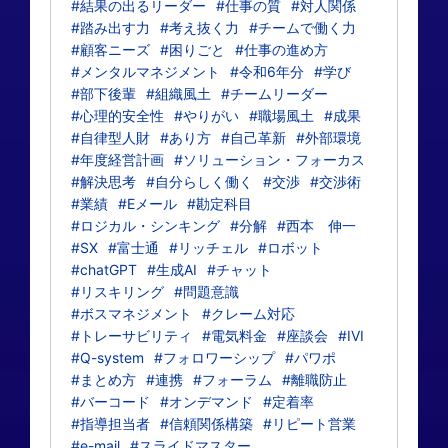
#結果の出るリーダー
#仕事の質
#対人関係
#踏み出す力
#考え抜く力
#チームで働く力
#顧客ニーズ
#困りごと
#仕事の進め方
#メンタルマネジメント
#令和6年分
#学び
#部下後輩
#組織風土
#チームリーダー
#心理的安全性
#やりがい
#職場風土
#成果
#自律型人財
#あり方
#自己革新
#外部環境
#年度経営計画
#ソリューション・フォーカス
#解決思考
#自分らしく働く
#交渉
#交渉術
#業績
#Eメール
#勘定科目
#ロジカル・シンキング
#分解
#西本 伸一
#SX
#富士通
#リッチェル
#ロボット
#chatGPT
#生成AI
#チャット
#リスキリング
#問題意識
#ボスマネジメント
#クレーム対応
#トレーサビリティ
#電気料金
#座談会
#IVI
#Q-system
#フォロワーシップ
#パワポ
#まとめ方
#連携
#フォーラム
#離職防止
#バーコード
#オンデマンド
#定着率
#指導担当者
#信頼関係構築
#リピート営業
#e-mail
#スライドマスター