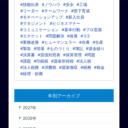
#技能伝承
#ノウハウ
#安全
#工場
#リーダー
#チームワーク
#部下育成
#モチベーションアップ
#新入社員
#マネジメント
#ビジネスマナー
#コミュニケーション
#基本行動
#プロ意識
#エチケット
#問題解決
#改善
#５S
#業務改善
#ヒューマンエラー
#在庫
#生産
#製造
#現場
#ものづくり
#簿記
#資金繰り
#決算書
#貸借対照表
#採算管理
#問題
#課題
#印紙税
#源泉所得税
#法人税
#法人税務
#消費税
#源泉徴収
#税務
#税金
#経理・財務
年別アーカイブ
2027年
2026年