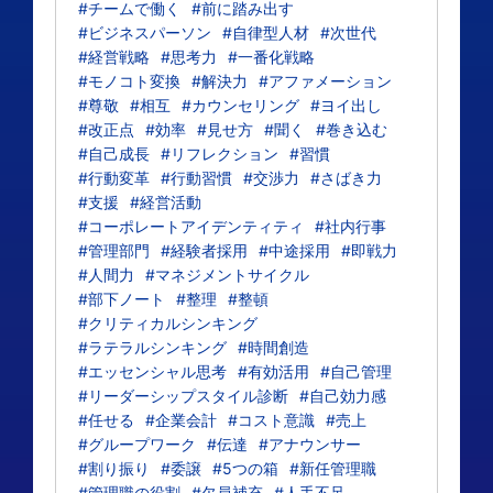
#チームで働く
#前に踏み出す
#ビジネスパーソン
#自律型人材
#次世代
#経営戦略
#思考力
#一番化戦略
#モノコト変換
#解決力
#アファメーション
#尊敬
#相互
#カウンセリング
#ヨイ出し
#改正点
#効率
#見せ方
#聞く
#巻き込む
#自己成長
#リフレクション
#習慣
#行動変革
#行動習慣
#交渉力
#さばき力
#支援
#経営活動
#コーポレートアイデンティティ
#社内行事
#管理部門
#経験者採用
#中途採用
#即戦力
#人間力
#マネジメントサイクル
#部下ノート
#整理
#整頓
#クリティカルシンキング
#ラテラルシンキング
#時間創造
#エッセンシャル思考
#有効活用
#自己管理
#リーダーシップスタイル診断
#自己効力感
#任せる
#企業会計
#コスト意識
#売上
#グループワーク
#伝達
#アナウンサー
#割り振り
#委譲
#5つの箱
#新任管理職
#管理職の役割
#欠員補充
#人手不足