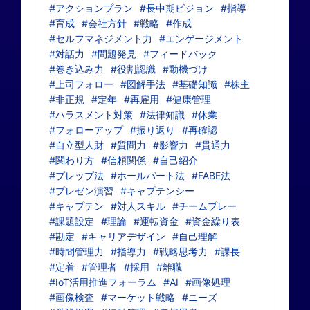
#アクションプラン
#長中期ビジョン
#指導
#育成
#会社方針
#戦略
#作成
#セルフマネジメント力
#エンゲージメント
#対話力
#問題発見
#フィードバック
#巻き込み力
#役割認識
#動機づけ
#上司フォロー
#図解手法
#基礎知識
#株主
#非正規
#定年
#再雇用
#健康管理
#ハラスメント対策
#法律知識
#休業
#フォローアップ
#振り返り
#再確認
#自立型人財
#質問力
#影響力
#貫通力
#関わり方
#信頼関係
#自己紹介
#プレップ法
#ホールパート法
#FABE法
#プレゼン演習
#キャプテンシー
#キャプテン
#対人スキル
#チームプレー
#課題設定
#理論
#運転資金
#資金繰り表
#勘定
#キャリアデザイン
#自己理解
#時間管理力
#指導力
#戦略思考力
#課長
#定着
#管理者
#採用
#離職
#IoT活用推進フォーラム
#AI
#画像処理
#画像検査
#マーケット戦略
#ニーズ