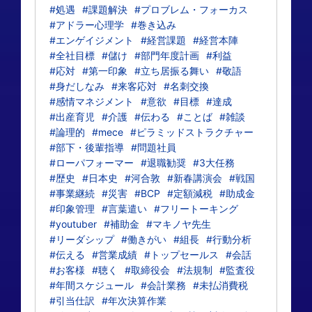
#処遇
#課題解決
#プロブレム・フォーカス
#アドラー心理学
#巻き込み
#エンゲイジメント
#経営課題
#経営本陣
#全社目標
#儲け
#部門年度計画
#利益
#応対
#第一印象
#立ち居振る舞い
#敬語
#身だしなみ
#来客応対
#名刺交換
#感情マネジメント
#意欲
#目標
#達成
#出産育児
#介護
#伝わる
#ことば
#雑談
#論理的
#mece
#ピラミッドストラクチャー
#部下・後輩指導
#問題社員
#ローパフォーマー
#退職勧奨
#3大任務
#歴史
#日本史
#河合敦
#新春講演会
#戦国
#事業継続
#災害
#BCP
#定額減税
#助成金
#印象管理
#言葉遣い
#フリートーキング
#youtuber
#補助金
#マキノヤ先生
#リーダシップ
#働きがい
#組長
#行動分析
#伝える
#営業成績
#トップセールス
#会話
#お客様
#聴く
#取締役会
#法規制
#監査役
#年間スケジュール
#会計業務
#未払消費税
#引当仕訳
#年次決算作業