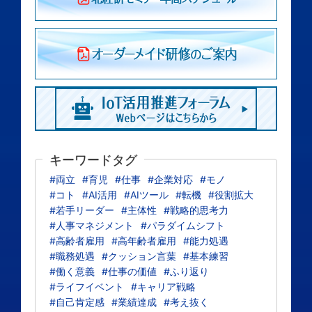
キーワードタグ
#両立
#育児
#仕事
#企業対応
#モノ
#コト
#AI活用
#AIツール
#転機
#役割拡大
#若手リーダー
#主体性
#戦略的思考力
#人事マネジメント
#パラダイムシフト
#高齢者雇用
#高年齢者雇用
#能力処遇
#職務処遇
#クッション言葉
#基本練習
#働く意義
#仕事の価値
#ふり返り
#ライフイベント
#キャリア戦略
#自己肯定感
#業績達成
#考え抜く