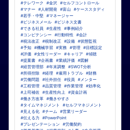
#テレワーク
#金沢
#セルフコントロール
#マナー
#人材開発
#富山
#ケーススタディ
#若手・中堅
#マネージャー
#ビジネスメール
#ビジネス文書
#できる社員
#生産性
#事例紹介
#コンピテンシー
#行動特性
#会計
#税法改正
#税制改正
#設備
#状態監視
#予知
#機械学習
#実務
#管理
#目標設定
#評価
#女性リーダー
#キャリア
#傾聴
#提案書
#企画書
#業績評価
#図解
#経営管理部
#年末調整
#SWOT分析
#所得控除
#経理
#雇用トラブル
#財務
#労働問題
#社外担任
#役員
#メンター
#工程管理
#品質管理
#作業管理
#効率化
#上司補佐
#生産性向上
#資金計画
#働き方改革
#働きやすさ
#タイムマネジメント
#セルフマネジメント
#見える化
#チーム
#営業リーダー
#伝える力
#PowerPoint
#プレゼンテーション
#労働契約