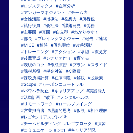
#ロジスティクス
#在庫分析
#アンガーマネジメント
#チーム力
#女性活躍
#指導法
#発想力
#所得税
#執行役員
#会社法
#課題発見
#労務
#主要因
#真因
#自立型
#わかりやすく
#部長
#プレイングマネジャー
#報告
#連絡
#MICE
#相談
#優先順位
#改善活動
#トレーニング
#アクション
#承認
#教え方
#後輩育成
#シナリオ作り
#育てる
#表現のコツ
#作成演習
#プラン
#スライド
#課税所得
#税金対策
#交際費
#課税所得計算
#在庫問題
#解決
#脱炭素
#Scope
#カーボンニュートラル
#パワハラ防止
#キャリアアップ
#実践能力
#活動計画
#改正
#メンタルヘルス
#リモートワーク
#ロールプレイング
#営業担当者
#理論的思考
#仮説
#相互理解
#レゴ®シリアスプレイ®
#チームビルディング
#レゴブロック
#演習
#コミュニケーション力
#キャリア開発