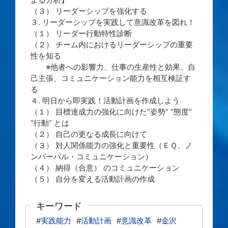
（３） リーダーシップを強化する
３. リーダーシップを実践して意識改革を図れ！
（１） リーダー行動特性診断
（２） チーム内におけるリーダーシップの重要
性を知る
※他者への影響力、仕事の生産性と効果、自
己主張、コミュニケーション能力を相互検証す
る
４. 明日から即実践！活動計画を作成しよう
（１） 目標達成力の強化に向けた“姿勢” “態度”
“行動” とは
（２） 自己の更なる成長に向けて
（３） 対人関係能力の強化と重要性（ＥＱ、ノ
ンバーバル・コミュニケーション）
（４） 納得（合意） のコミュニケーション
（５） 自分を変える活動計画の作成
キーワード
#
実践能力
#
活動計画
#
意識改革
#
金沢