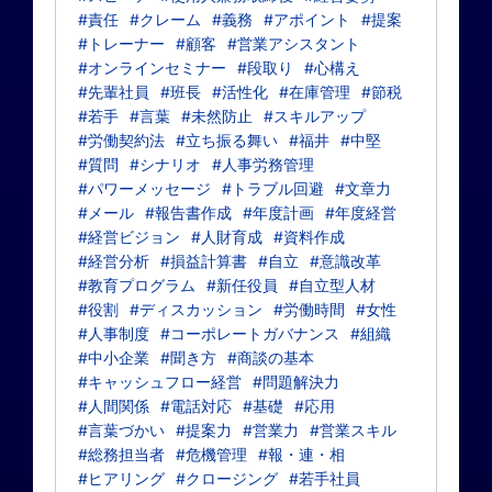
#責任
#クレーム
#義務
#アポイント
#提案
#トレーナー
#顧客
#営業アシスタント
#オンラインセミナー
#段取り
#心構え
#先輩社員
#班長
#活性化
#在庫管理
#節税
#若手
#言葉
#未然防止
#スキルアップ
#労働契約法
#立ち振る舞い
#福井
#中堅
#質問
#シナリオ
#人事労務管理
#パワーメッセージ
#トラブル回避
#文章力
#メール
#報告書作成
#年度計画
#年度経営
#経営ビジョン
#人財育成
#資料作成
#経営分析
#損益計算書
#自立
#意識改革
#教育プログラム
#新任役員
#自立型人材
#役割
#ディスカッション
#労働時間
#女性
#人事制度
#コーポレートガバナンス
#組織
#中小企業
#聞き方
#商談の基本
#キャッシュフロー経営
#問題解決力
#人間関係
#電話対応
#基礎
#応用
#言葉づかい
#提案力
#営業力
#営業スキル
#総務担当者
#危機管理
#報・連・相
#ヒアリング
#クロージング
#若手社員