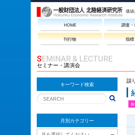
価値
HOME
調査・
刊行物
指標
SEMINAR & LECTURE
セミナー・講演会
誤
キーワード検索
新
月別カテゴリー