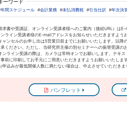
キーワード
#
年間スケジュール
#
会計業務
#
未払消費税
#
引当仕訳
#
年次決
求書や受講証、オンライン受講者様へのご案内（接続URL）はE-
ンライン受講者様のE-mailアドレスをお知らせいただきますよう
キャンセルのお申し出は5営業日前までにお願いいたします。以降
了承ください。ただし、当研究所主催の別セミナーへの振替受講の
オンライン受講の際は、カメラは常時オンでお願いします。テキス
、事前に印刷してお手元にご用意いただきますようお願いいたしま
お申込みが最低開催人数に満たない場合は、中止させていただきま
パンフレット