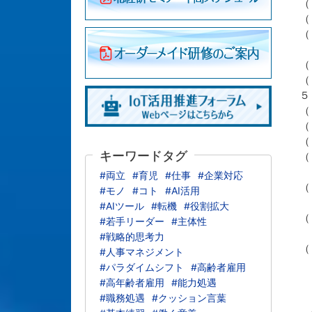
（
（
（
＜
（
（
５
（
（
（
キーワードタグ
（
＜
#両立
#育児
#仕事
#企業対応
（
#モノ
#コト
#AI活用
＜
#AIツール
#転機
#役割拡大
（
#若手リーダー
#主体性
＜
#戦略的思考力
（
#人事マネジメント
＜
#パラダイムシフト
#高齢者雇用
＜
#高年齢者雇用
#能力処遇
#職務処遇
#クッション言葉