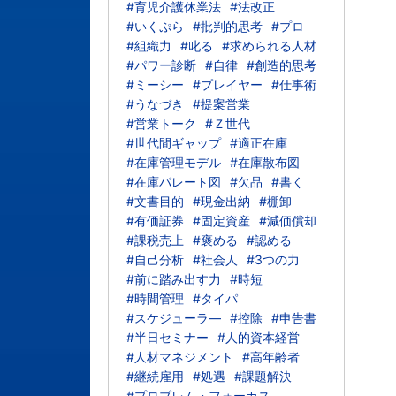
#育児介護休業法
#法改正
#いくぷら
#批判的思考
#プロ
#組織力
#叱る
#求められる人材
#パワー診断
#自律
#創造的思考
#ミーシー
#プレイヤー
#仕事術
#うなづき
#提案営業
#営業トーク
#Ｚ世代
#世代間ギャップ
#適正在庫
#在庫管理モデル
#在庫散布図
#在庫パレート図
#欠品
#書く
#文書目的
#現金出納
#棚卸
#有価証券
#固定資産
#減価償却
#課税売上
#褒める
#認める
#自己分析
#社会人
#3つの力
#前に踏み出す力
#時短
#時間管理
#タイパ
#スケジューラ―
#控除
#申告書
#半日セミナー
#人的資本経営
#人材マネジメント
#高年齢者
#継続雇用
#処遇
#課題解決
#プロブレム・フォーカス