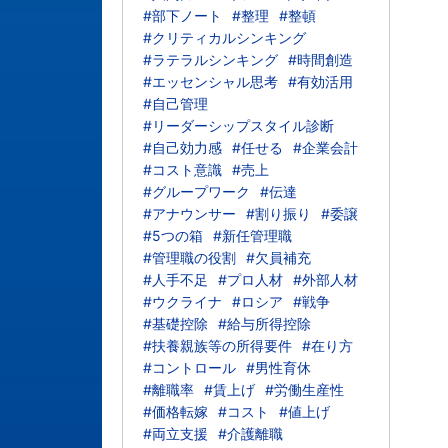
#部下ノート
#整理
#整頓
#クリティカルシンキング
#ラテラルシンキング
#時間創造
#エッセンシャル思考
#有効活用
#自己管理
#リーダーシップスタイル診断
#自己効力感
#任せる
#企業会計
#コスト意識
#売上
#グループワーク
#伝達
#アナウンサー
#割り振り
#委譲
#5つの箱
#新任管理職
#管理職の役割
#欠員補充
#人手不足
#プロ人材
#外部人材
#ウクライナ
#ロシア
#戦争
#基礎控除
#給与所得控除
#扶養親族等の所得要件
#在り方
#コントロール
#男性育休
#離職率
#賃上げ
#労働生産性
#価格転嫁
#コスト
#値上げ
#両立支援
#介護離職