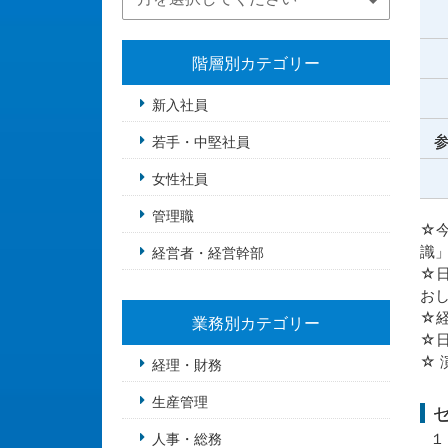
階層別カテゴリー
新入社員
参
若手・中堅社員
女性社員
管理職
☆
識
経営者・経営幹部
☆
お
☆
業務別カテゴリー
☆
☆
経理・財務
生産管理
１
人事・総務