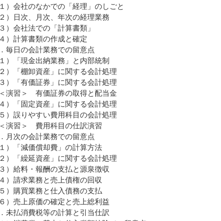
１）会社のなかでの「経理」のしごと
２）日次、月次、年次の経理業務
３）会社法での「計算書類」
４）計算書類の作成と確定
．毎日の会計業務での留意点
１）「現金出納業務」と内部統制
２）「棚卸資産」に関する会計処理
３）「有価証券」に関する会計処理
演習＞ 有価証券の取得と配当金
４）「固定資産」に関する会計処理
５）誤りやすい費用科目の会計処理
演習＞ 費用科目の仕訳演習
．月次の会計業務での留意点
１）「減価償却費」の計算方法
２）「繰延資産」に関する会計処理
３）給料・報酬の支払と源泉徴収
４）請求業務と売上債権の回収
５）購買業務と仕入債務の支払
６）売上原価の確定と売上総利益
．未払消費税等の計算と引当仕訳