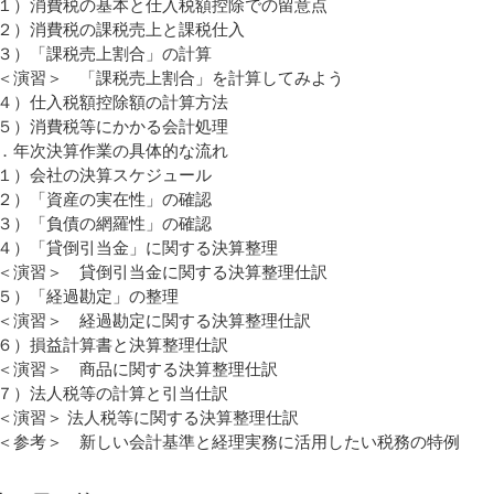
１）消費税の基本と仕入税額控除での留意点
２）消費税の課税売上と課税仕入
３）「課税売上割合」の計算
演習＞ 「課税売上割合」を計算してみよう
４）仕入税額控除額の計算方法
５）消費税等にかかる会計処理
．年次決算作業の具体的な流れ
１）会社の決算スケジュール
２）「資産の実在性」の確認
３）「負債の網羅性」の確認
４）「貸倒引当金」に関する決算整理
演習＞ 貸倒引当金に関する決算整理仕訳
５）「経過勘定」の整理
演習＞ 経過勘定に関する決算整理仕訳
６）損益計算書と決算整理仕訳
演習＞ 商品に関する決算整理仕訳
７）法人税等の計算と引当仕訳
演習＞ 法人税等に関する決算整理仕訳
参考＞ 新しい会計基準と経理実務に活用したい税務の特例