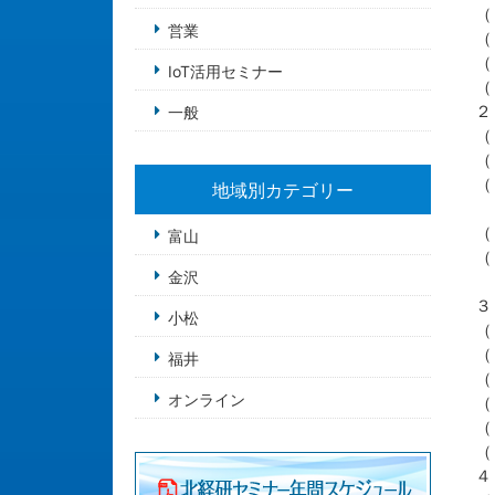
（
営業
（
（
IoT活用セミナー
（
２
一般
（
（
（
地域別カテゴリー
＜
（
富山
（
金沢
＜
３
小松
（
（
福井
（
オンライン
（
（
（
４