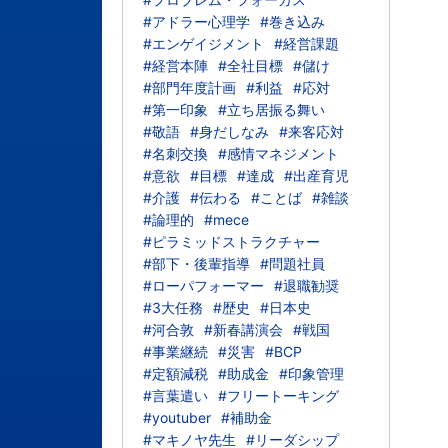
#アドラー心理学
#巻き込み
#エンゲイジメント
#経営課題
#経営本陣
#全社目標
#儲け
#部門年度計画
#利益
#応対
#第一印象
#立ち居振る舞い
#敬語
#身だしなみ
#来客応対
#名刺交換
#感情マネジメント
#意欲
#目標
#達成
#出産育児
#介護
#伝わる
#ことば
#雑談
#論理的
#mece
#ピラミッドストラクチャー
#部下・後輩指導
#問題社員
#ローパフォーマー
#退職勧奨
#3大任務
#歴史
#日本史
#河合敦
#新春講演会
#戦国
#事業継続
#災害
#BCP
#定額減税
#助成金
#印象管理
#言葉遣い
#フリートーキング
#youtuber
#補助金
#マキノヤ先生
#リーダシップ