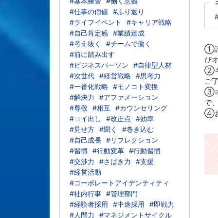
#基本練習
#働く意義
#仕事の価値
#ふり返り
#ライフイベント
#キャリア戦略
#自己肯定感
#業績達成
#考え抜く
#チームで働く
①請
#前に踏み出す
びオ
#ビジネスパーソン
#自律型人材
②
#次世代
#経営戦略
#思考力
ご
#一番化戦略
#モノコト変換
③
#解決力
#アファメーション
で
#尊敬
#相互
#カウンセリング
④
#ヨイ出し
#改正点
#効率
#見せ方
#聞く
#巻き込む
#自己成長
#リフレクション
#習慣
#行動変革
#行動習慣
#交渉力
#さばき力
#支援
#経営活動
#コーポレートアイデンティティ
#社内行事
#管理部門
#経験者採用
#中途採用
#即戦力
#人間力
#マネジメントサイクル