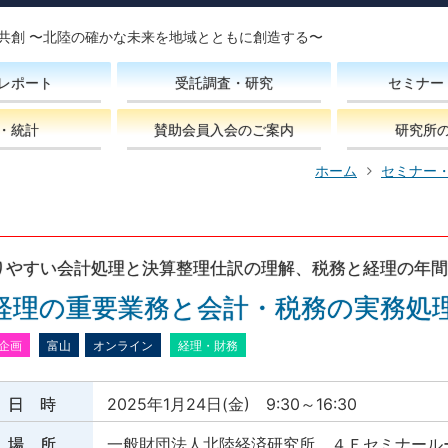
共創 〜北陸の確かな未来を地域とともに創造する〜
レポート
受託調査・研究
セミナー
・統計
賛助会員入会のご案内
研究所
ホーム
セミナー
りやすい会計処理と決算整理仕訳の理解、税務と経理の年間
経理の重要業務と会計・税務の実務処
企画
富山
オンライン
経理・財務
日 時
2025年1月24日(金) 9:30～16:30
場 所
一般財団法人北陸経済研究所 ４Ｆセミナール