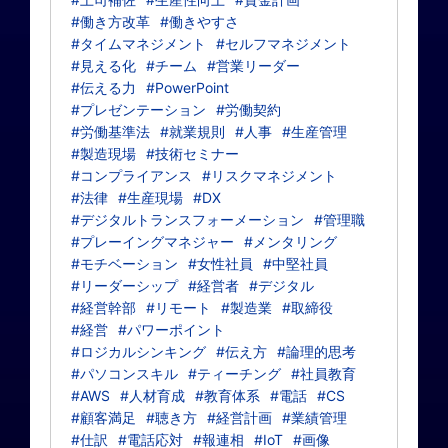
#働き方改革
#働きやすさ
#タイムマネジメント
#セルフマネジメント
#見える化
#チーム
#営業リーダー
#伝える力
#PowerPoint
#プレゼンテーション
#労働契約
#労働基準法
#就業規則
#人事
#生産管理
#製造現場
#技術セミナー
#コンプライアンス
#リスクマネジメント
#法律
#生産現場
#DX
#デジタルトランスフォーメーション
#管理職
#プレーイングマネジャー
#メンタリング
#モチベーション
#女性社員
#中堅社員
#リーダーシップ
#経営者
#デジタル
#経営幹部
#リモート
#製造業
#取締役
#経営
#パワーポイント
#ロジカルシンキング
#伝え方
#論理的思考
#パソコンスキル
#ティーチング
#社員教育
#AWS
#人材育成
#教育体系
#電話
#CS
#顧客満足
#聴き方
#経営計画
#業績管理
#仕訳
#電話応対
#報連相
#IoT
#画像