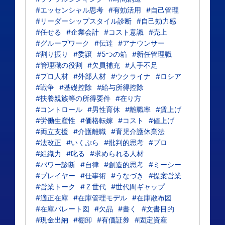
#エッセンシャル思考
#有効活用
#自己管理
#リーダーシップスタイル診断
#自己効力感
#任せる
#企業会計
#コスト意識
#売上
#グループワーク
#伝達
#アナウンサー
#割り振り
#委譲
#5つの箱
#新任管理職
#管理職の役割
#欠員補充
#人手不足
#プロ人材
#外部人材
#ウクライナ
#ロシア
#戦争
#基礎控除
#給与所得控除
#扶養親族等の所得要件
#在り方
#コントロール
#男性育休
#離職率
#賃上げ
#労働生産性
#価格転嫁
#コスト
#値上げ
#両立支援
#介護離職
#育児介護休業法
#法改正
#いくぷら
#批判的思考
#プロ
#組織力
#叱る
#求められる人材
#パワー診断
#自律
#創造的思考
#ミーシー
#プレイヤー
#仕事術
#うなづき
#提案営業
#営業トーク
#Ｚ世代
#世代間ギャップ
#適正在庫
#在庫管理モデル
#在庫散布図
#在庫パレート図
#欠品
#書く
#文書目的
#現金出納
#棚卸
#有価証券
#固定資産