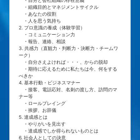
・自分と会社組織の存在意義
・組織目的とマネジメントサイクル
・あなたの役割
・人を思う気持ち
2. プロ意識の養成（体験学習）
・コミュニケーション力
・報告、連絡、相談
3. 共感力（直観力・判断力・決断力・チームワ
ーク）
・自分さえよければ・・・、からの脱却
・期待に応えるために私たちは今、何をする
べきか
4. 基本行動・ビジネスマナー
・接客、電話応対、名刺の渡し方、訪問のマ
ナー等
・ロールプレイング
・挨拶、お辞儀
5. 達成感とは
・やりがいを見出す
・達成感でしか得られないものとは
6. 社会人としての決意