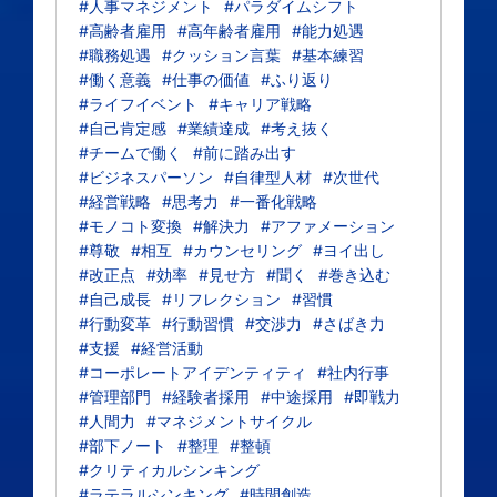
#人事マネジメント
#パラダイムシフト
#高齢者雇用
#高年齢者雇用
#能力処遇
#職務処遇
#クッション言葉
#基本練習
#働く意義
#仕事の価値
#ふり返り
#ライフイベント
#キャリア戦略
#自己肯定感
#業績達成
#考え抜く
#チームで働く
#前に踏み出す
#ビジネスパーソン
#自律型人材
#次世代
#経営戦略
#思考力
#一番化戦略
#モノコト変換
#解決力
#アファメーション
#尊敬
#相互
#カウンセリング
#ヨイ出し
#改正点
#効率
#見せ方
#聞く
#巻き込む
#自己成長
#リフレクション
#習慣
#行動変革
#行動習慣
#交渉力
#さばき力
#支援
#経営活動
#コーポレートアイデンティティ
#社内行事
#管理部門
#経験者採用
#中途採用
#即戦力
#人間力
#マネジメントサイクル
#部下ノート
#整理
#整頓
#クリティカルシンキング
#ラテラルシンキング
#時間創造