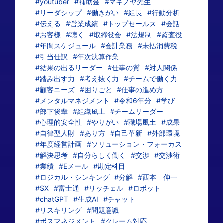
#youtuber
#補助金
#マキノヤ先生
#リーダシップ
#働きがい
#組長
#行動分析
#伝える
#営業成績
#トップセールス
#会話
#お客様
#聴く
#取締役会
#法規制
#監査役
#年間スケジュール
#会計業務
#未払消費税
#引当仕訳
#年次決算作業
#結果の出るリーダー
#仕事の質
#対人関係
#踏み出す力
#考え抜く力
#チームで働く力
#顧客ニーズ
#困りごと
#仕事の進め方
#メンタルマネジメント
#令和6年分
#学び
#部下後輩
#組織風土
#チームリーダー
#心理的安全性
#やりがい
#職場風土
#成果
#自律型人財
#あり方
#自己革新
#外部環境
#年度経営計画
#ソリューション・フォーカス
#解決思考
#自分らしく働く
#交渉
#交渉術
#業績
#Eメール
#勘定科目
#ロジカル・シンキング
#分解
#西本 伸一
#SX
#富士通
#リッチェル
#ロボット
#chatGPT
#生成AI
#チャット
#リスキリング
#問題意識
#ボスマネジメント
#クレーム対応