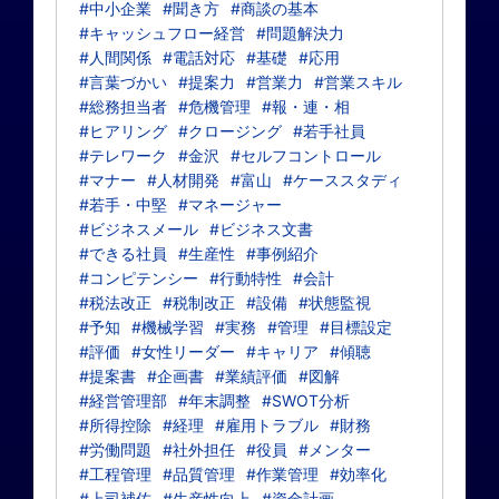
#中小企業
#聞き方
#商談の基本
#キャッシュフロー経営
#問題解決力
#人間関係
#電話対応
#基礎
#応用
#言葉づかい
#提案力
#営業力
#営業スキル
#総務担当者
#危機管理
#報・連・相
#ヒアリング
#クロージング
#若手社員
#テレワーク
#金沢
#セルフコントロール
#マナー
#人材開発
#富山
#ケーススタディ
#若手・中堅
#マネージャー
#ビジネスメール
#ビジネス文書
#できる社員
#生産性
#事例紹介
#コンピテンシー
#行動特性
#会計
#税法改正
#税制改正
#設備
#状態監視
#予知
#機械学習
#実務
#管理
#目標設定
#評価
#女性リーダー
#キャリア
#傾聴
#提案書
#企画書
#業績評価
#図解
#経営管理部
#年末調整
#SWOT分析
#所得控除
#経理
#雇用トラブル
#財務
#労働問題
#社外担任
#役員
#メンター
#工程管理
#品質管理
#作業管理
#効率化
#上司補佐
#生産性向上
#資金計画