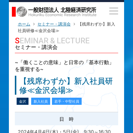
ホーム
セミナー・講演会
【残席わずか】新入
社員研修≪金沢会場≫
SEMINAR & LECTURE
セミナー・講演会
~「働くことの意味」と日常の「基本行動」
を重視する~
【残席わずか】新入社員研
修≪金沢会場≫
金沢
新入社員
若手・中堅社員
日 時
2024年4月4日(木)・5日(金) 9:30～16:30