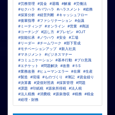
#労務管理
#賃金
#退職
#解雇
#労働法
#セクハラ
#パワハラ
#ハラスメント
#総務
#採算分析
#経営判断
#キャッシュフロー
#後輩指導
#ファシリテーション
#会議
#ミーティング
#オンライン
#営業
#商談
#コーチング
#話し方
#プレゼン
#OJT
#技能伝承
#ノウハウ
#安全
#工場
#リーダー
#チームワーク
#部下育成
#モチベーションアップ
#新入社員
#マネジメント
#ビジネスマナー
#コミュニケーション
#基本行動
#プロ意識
#エチケット
#問題解決
#改善
#５S
#業務改善
#ヒューマンエラー
#在庫
#生産
#製造
#現場
#ものづくり
#簿記
#資金繰り
#決算書
#貸借対照表
#採算管理
#問題
#課題
#印紙税
#源泉所得税
#法人税
#法人税務
#消費税
#源泉徴収
#税務
#税金
#経理・財務