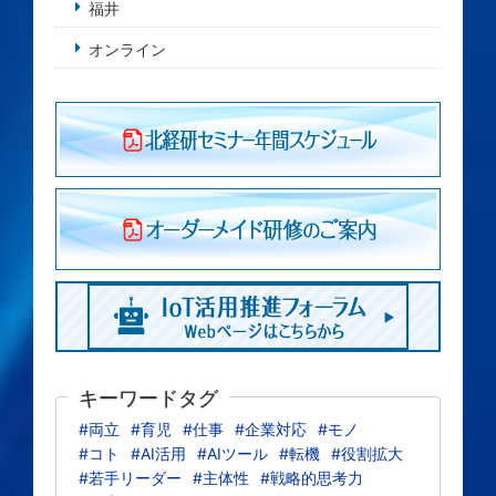
福井
オンライン
キーワードタグ
#両立
#育児
#仕事
#企業対応
#モノ
#コト
#AI活用
#AIツール
#転機
#役割拡大
#若手リーダー
#主体性
#戦略的思考力