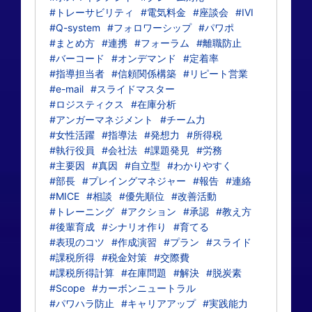
#トレーサビリティ
#電気料金
#座談会
#IVI
#Q-system
#フォロワーシップ
#パワポ
#まとめ方
#連携
#フォーラム
#離職防止
#バーコード
#オンデマンド
#定着率
#指導担当者
#信頼関係構築
#リピート営業
#e-mail
#スライドマスター
#ロジスティクス
#在庫分析
#アンガーマネジメント
#チーム力
#女性活躍
#指導法
#発想力
#所得税
#執行役員
#会社法
#課題発見
#労務
#主要因
#真因
#自立型
#わかりやすく
#部長
#プレイングマネジャー
#報告
#連絡
#MICE
#相談
#優先順位
#改善活動
#トレーニング
#アクション
#承認
#教え方
#後輩育成
#シナリオ作り
#育てる
#表現のコツ
#作成演習
#プラン
#スライド
#課税所得
#税金対策
#交際費
#課税所得計算
#在庫問題
#解決
#脱炭素
#Scope
#カーボンニュートラル
#パワハラ防止
#キャリアアップ
#実践能力