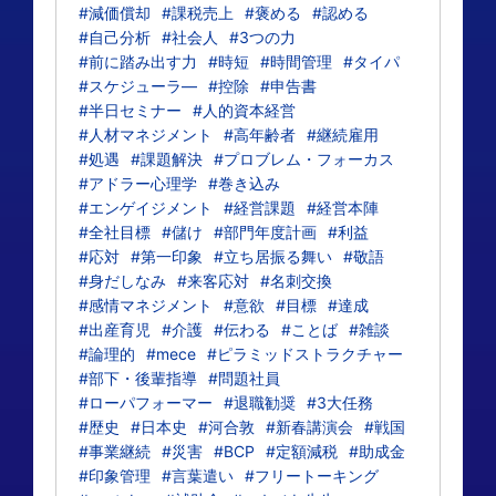
#減価償却
#課税売上
#褒める
#認める
#自己分析
#社会人
#3つの力
#前に踏み出す力
#時短
#時間管理
#タイパ
#スケジューラ―
#控除
#申告書
#半日セミナー
#人的資本経営
#人材マネジメント
#高年齢者
#継続雇用
#処遇
#課題解決
#プロブレム・フォーカス
#アドラー心理学
#巻き込み
#エンゲイジメント
#経営課題
#経営本陣
#全社目標
#儲け
#部門年度計画
#利益
#応対
#第一印象
#立ち居振る舞い
#敬語
#身だしなみ
#来客応対
#名刺交換
#感情マネジメント
#意欲
#目標
#達成
#出産育児
#介護
#伝わる
#ことば
#雑談
#論理的
#mece
#ピラミッドストラクチャー
#部下・後輩指導
#問題社員
#ローパフォーマー
#退職勧奨
#3大任務
#歴史
#日本史
#河合敦
#新春講演会
#戦国
#事業継続
#災害
#BCP
#定額減税
#助成金
#印象管理
#言葉遣い
#フリートーキング