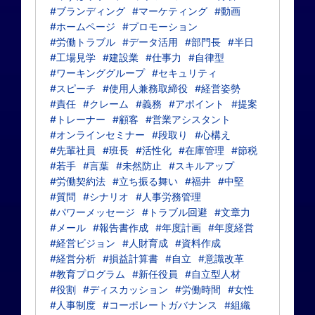
#ブランディング
#マーケティング
#動画
#ホームページ
#プロモーション
#労働トラブル
#データ活用
#部門長
#半日
#工場見学
#建設業
#仕事力
#自律型
#ワーキンググループ
#セキュリティ
#スピーチ
#使用人兼務取締役
#経営姿勢
#責任
#クレーム
#義務
#アポイント
#提案
#トレーナー
#顧客
#営業アシスタント
#オンラインセミナー
#段取り
#心構え
#先輩社員
#班長
#活性化
#在庫管理
#節税
#若手
#言葉
#未然防止
#スキルアップ
#労働契約法
#立ち振る舞い
#福井
#中堅
#質問
#シナリオ
#人事労務管理
#パワーメッセージ
#トラブル回避
#文章力
#メール
#報告書作成
#年度計画
#年度経営
#経営ビジョン
#人財育成
#資料作成
#経営分析
#損益計算書
#自立
#意識改革
#教育プログラム
#新任役員
#自立型人材
#役割
#ディスカッション
#労働時間
#女性
#人事制度
#コーポレートガバナンス
#組織