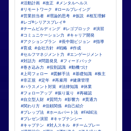
#活動計画
#改正
#メンタルヘルス
#リモートワーク
#ロールプレイング
#営業担当者
#理論的思考
#仮説
#相互理解
#レゴ®シリアスプレイ®
#チームビルディング
#レゴブロック
#演習
#コミュニケーション力
#キャリア開発
#アクションプラン
#長中期ビジョン
#指導
#育成
#会社方針
#戦略
#作成
#セルフマネジメント力
#エンゲージメント
#対話力
#問題発見
#フィードバック
#巻き込み力
#役割認識
#動機づけ
#上司フォロー
#図解手法
#基礎知識
#株主
#非正規
#定年
#再雇用
#健康管理
#ハラスメント対策
#法律知識
#休業
#フォローアップ
#振り返り
#再確認
#自立型人財
#質問力
#影響力
#貫通力
#関わり方
#信頼関係
#自己紹介
#プレップ法
#ホールパート法
#FABE法
#プレゼン演習
#キャプテンシー
#キャプテン
#対人スキル
#チームプレー