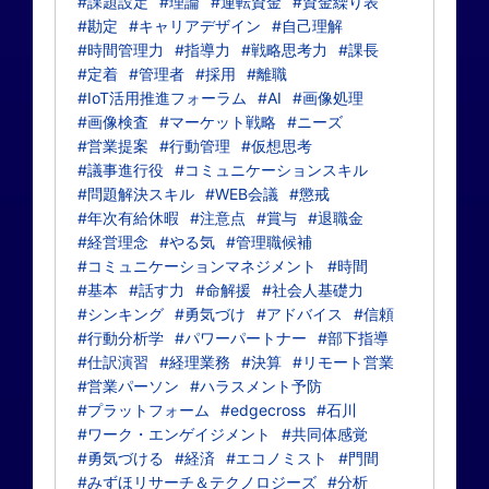
#課題設定
#理論
#運転資金
#資金繰り表
#勘定
#キャリアデザイン
#自己理解
#時間管理力
#指導力
#戦略思考力
#課長
#定着
#管理者
#採用
#離職
#IoT活用推進フォーラム
#AI
#画像処理
#画像検査
#マーケット戦略
#ニーズ
#営業提案
#行動管理
#仮想思考
#議事進行役
#コミュニケーションスキル
#問題解決スキル
#WEB会議
#懲戒
#年次有給休暇
#注意点
#賞与
#退職金
#経営理念
#やる気
#管理職候補
#コミュニケーションマネジメント
#時間
#基本
#話す力
#命解援
#社会人基礎力
#シンキング
#勇気づけ
#アドバイス
#信頼
#行動分析学
#パワーパートナー
#部下指導
#仕訳演習
#経理業務
#決算
#リモート営業
#営業パーソン
#ハラスメント予防
#プラットフォーム
#edgecross
#石川
#ワーク・エンゲイジメント
#共同体感覚
#勇気づける
#経済
#エコノミスト
#門間
#みずほリサーチ＆テクノロジーズ
#分析