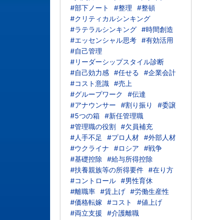
#部下ノート
#整理
#整頓
#クリティカルシンキング
#ラテラルシンキング
#時間創造
#エッセンシャル思考
#有効活用
#自己管理
#リーダーシップスタイル診断
#自己効力感
#任せる
#企業会計
#コスト意識
#売上
#グループワーク
#伝達
#アナウンサー
#割り振り
#委譲
#5つの箱
#新任管理職
#管理職の役割
#欠員補充
#人手不足
#プロ人材
#外部人材
#ウクライナ
#ロシア
#戦争
#基礎控除
#給与所得控除
#扶養親族等の所得要件
#在り方
#コントロール
#男性育休
#離職率
#賃上げ
#労働生産性
#価格転嫁
#コスト
#値上げ
#両立支援
#介護離職