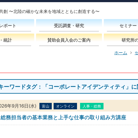
共創 〜北陸の確かな未来を地域とともに創造する〜
レポート
受託調査・研究
セミナー
・統計
賛助会員入会のご案内
研究所
ホーム
キーワードタグ：「コーポレートアイデンティティ」に
026年9月16日(水)
富山
オンライン
人事・総務
総務担当者の基本業務と上手な仕事の取り組み方講座