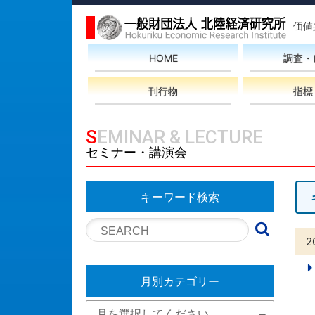
価値
HOME
調査・
刊行物
指標
SEMINAR & LECTURE
セミナー・講演会
キーワード検索
2
月別カテゴリー