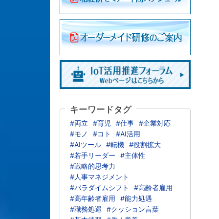
キーワードタグ
#両立
#育児
#仕事
#企業対応
#モノ
#コト
#AI活用
#AIツール
#転機
#役割拡大
#若手リーダー
#主体性
#戦略的思考力
#人事マネジメント
#パラダイムシフト
#高齢者雇用
#高年齢者雇用
#能力処遇
#職務処遇
#クッション言葉