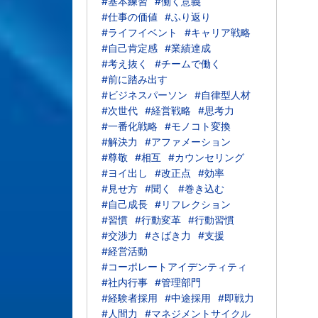
#基本練習
#働く意義
#仕事の価値
#ふり返り
#ライフイベント
#キャリア戦略
#自己肯定感
#業績達成
#考え抜く
#チームで働く
#前に踏み出す
#ビジネスパーソン
#自律型人材
#次世代
#経営戦略
#思考力
#一番化戦略
#モノコト変換
#解決力
#アファメーション
#尊敬
#相互
#カウンセリング
#ヨイ出し
#改正点
#効率
#見せ方
#聞く
#巻き込む
#自己成長
#リフレクション
#習慣
#行動変革
#行動習慣
#交渉力
#さばき力
#支援
#経営活動
#コーポレートアイデンティティ
#社内行事
#管理部門
#経験者採用
#中途採用
#即戦力
#人間力
#マネジメントサイクル