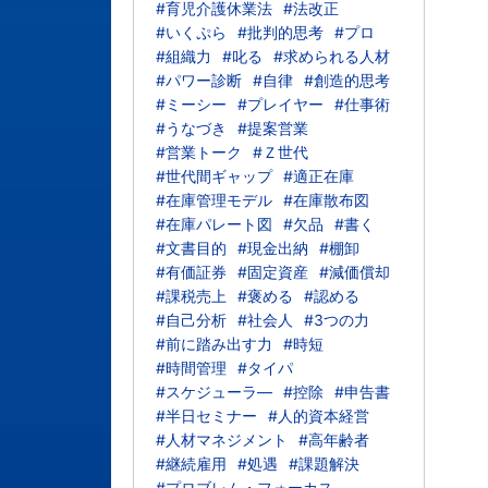
#育児介護休業法
#法改正
#いくぷら
#批判的思考
#プロ
#組織力
#叱る
#求められる人材
#パワー診断
#自律
#創造的思考
#ミーシー
#プレイヤー
#仕事術
#うなづき
#提案営業
#営業トーク
#Ｚ世代
#世代間ギャップ
#適正在庫
#在庫管理モデル
#在庫散布図
#在庫パレート図
#欠品
#書く
#文書目的
#現金出納
#棚卸
#有価証券
#固定資産
#減価償却
#課税売上
#褒める
#認める
#自己分析
#社会人
#3つの力
#前に踏み出す力
#時短
#時間管理
#タイパ
#スケジューラ―
#控除
#申告書
#半日セミナー
#人的資本経営
#人材マネジメント
#高年齢者
#継続雇用
#処遇
#課題解決
#プロブレム・フォーカス