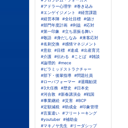
#アドラー心理学
#巻き込み
#エンゲイジメント
#経営課題
#経営本陣
#全社目標
#儲け
#部門年度計画
#利益
#応対
#第一印象
#立ち居振る舞い
#敬語
#身だしなみ
#来客応対
#名刺交換
#感情マネジメント
#意欲
#目標
#達成
#出産育児
#介護
#伝わる
#ことば
#雑談
#論理的
#mece
#ピラミッドストラクチャー
#部下・後輩指導
#問題社員
#ローパフォーマー
#退職勧奨
#3大任務
#歴史
#日本史
#河合敦
#新春講演会
#戦国
#事業継続
#災害
#BCP
#定額減税
#助成金
#印象管理
#言葉遣い
#フリートーキング
#youtuber
#補助金
#マキノヤ先生
#リーダシップ