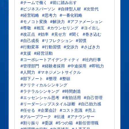
#チームで働く
#前に踏み出す
#ビジネスパーソン
#自律型人材
#次世代
#経営戦略
#思考力
#一番化戦略
#モノコト変換
#解決力
#アファメーション
#尊敬
#相互
#カウンセリング
#ヨイ出し
#改正点
#効率
#見せ方
#聞く
#巻き込む
#自己成長
#リフレクション
#習慣
#行動変革
#行動習慣
#交渉力
#さばき力
#支援
#経営活動
#コーポレートアイデンティティ
#社内行事
#管理部門
#経験者採用
#中途採用
#即戦力
#人間力
#マネジメントサイクル
#部下ノート
#整理
#整頓
#クリティカルシンキング
#ラテラルシンキング
#時間創造
#エッセンシャル思考
#有効活用
#自己管理
#リーダーシップスタイル診断
#自己効力感
#任せる
#企業会計
#コスト意識
#売上
#グループワーク
#伝達
#アナウンサー
#割り振り
#委譲
#5つの箱
#新任管理職