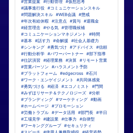
#営業提案
#行動管理
#仮想思考
#議事進行役
#コミュニケーションスキル
#問題解決スキル
#WEB会議
#懲戒
#年次有給休暇
#注意点
#賞与
#退職金
#経営理念
#やる気
#管理職候補
#コミュニケーションマネジメント
#時間
#基本
#話す力
#命解援
#社会人基礎力
#シンキング
#勇気づけ
#アドバイス
#信頼
#行動分析学
#パワーパートナー
#部下指導
#仕訳演習
#経理業務
#決算
#リモート営業
#営業パーソン
#ハラスメント予防
#プラットフォーム
#edgecross
#石川
#ワーク・エンゲイジメント
#共同体感覚
#勇気づける
#経済
#エコノミスト
#門間
#みずほリサーチ＆テクノロジーズ
#分析
#ブランディング
#マーケティング
#動画
#ホームページ
#プロモーション
#労働トラブル
#データ活用
#部門長
#半日
#工場見学
#建設業
#仕事力
#自律型
#ワーキンググループ
#セキュリティ
#スピーチ
#使用人兼務取締役
#経営姿勢