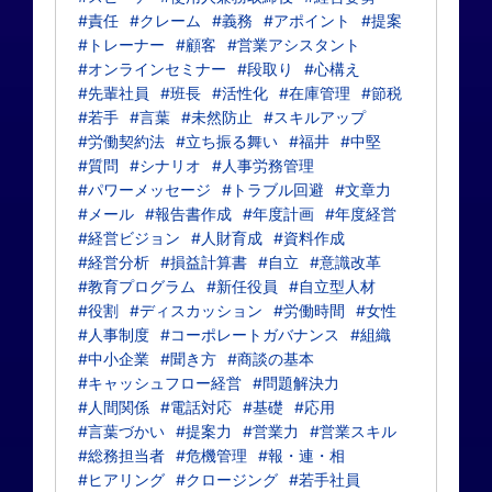
#責任
#クレーム
#義務
#アポイント
#提案
#トレーナー
#顧客
#営業アシスタント
#オンラインセミナー
#段取り
#心構え
#先輩社員
#班長
#活性化
#在庫管理
#節税
#若手
#言葉
#未然防止
#スキルアップ
#労働契約法
#立ち振る舞い
#福井
#中堅
#質問
#シナリオ
#人事労務管理
#パワーメッセージ
#トラブル回避
#文章力
#メール
#報告書作成
#年度計画
#年度経営
#経営ビジョン
#人財育成
#資料作成
#経営分析
#損益計算書
#自立
#意識改革
#教育プログラム
#新任役員
#自立型人材
#役割
#ディスカッション
#労働時間
#女性
#人事制度
#コーポレートガバナンス
#組織
#中小企業
#聞き方
#商談の基本
#キャッシュフロー経営
#問題解決力
#人間関係
#電話対応
#基礎
#応用
#言葉づかい
#提案力
#営業力
#営業スキル
#総務担当者
#危機管理
#報・連・相
#ヒアリング
#クロージング
#若手社員