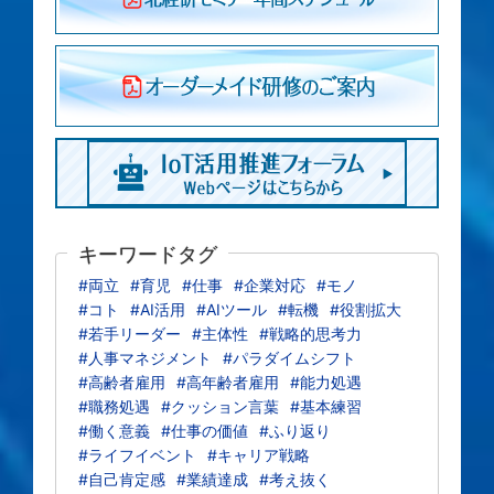
キーワードタグ
#両立
#育児
#仕事
#企業対応
#モノ
#コト
#AI活用
#AIツール
#転機
#役割拡大
#若手リーダー
#主体性
#戦略的思考力
#人事マネジメント
#パラダイムシフト
#高齢者雇用
#高年齢者雇用
#能力処遇
#職務処遇
#クッション言葉
#基本練習
#働く意義
#仕事の価値
#ふり返り
#ライフイベント
#キャリア戦略
#自己肯定感
#業績達成
#考え抜く