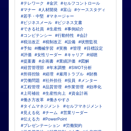
#テレワーク
#金沢
#セルフコントロール
#マナー
#人材開発
#富山
#ケーススタディ
#若手・中堅
#マネージャー
#ビジネスメール
#ビジネス文書
#できる社員
#生産性
#事例紹介
#コンピテンシー
#行動特性
#会計
#税法改正
#税制改正
#設備
#状態監視
#予知
#機械学習
#実務
#管理
#目標設定
#評価
#女性リーダー
#キャリア
#傾聴
#提案書
#企画書
#業績評価
#図解
#経営管理部
#年末調整
#SWOT分析
#所得控除
#経理
#雇用トラブル
#財務
#労働問題
#社外担任
#役員
#メンター
#工程管理
#品質管理
#作業管理
#効率化
#上司補佐
#生産性向上
#資金計画
#働き方改革
#働きやすさ
#タイムマネジメント
#セルフマネジメント
#見える化
#チーム
#営業リーダー
#伝える力
#PowerPoint
#プレゼンテーション
#労働契約