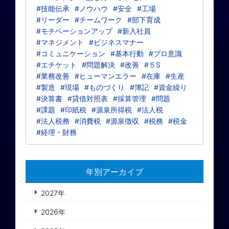
#技能伝承
#ノウハウ
#安全
#工場
#リーダー
#チームワーク
#部下育成
#モチベーションアップ
#新入社員
#マネジメント
#ビジネスマナー
#コミュニケーション
#基本行動
#プロ意識
#エチケット
#問題解決
#改善
#５S
#業務改善
#ヒューマンエラー
#在庫
#生産
#製造
#現場
#ものづくり
#簿記
#資金繰り
#決算書
#貸借対照表
#採算管理
#問題
#課題
#印紙税
#源泉所得税
#法人税
#法人税務
#消費税
#源泉徴収
#税務
#税金
#経理・財務
年別アーカイブ
2027年
2026年