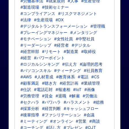
#労働基準法
#就業規則
#人事
#生産管理
#製造現場
#技術セミナー
#コンプライアンス
#リスクマネジメント
#法律
#生産現場
#DX
#デジタルトランスフォーメーション
#管理職
#プレーイングマネジャー
#メンタリング
#モチベーション
#女性社員
#中堅社員
#リーダーシップ
#経営者
#デジタル
#経営幹部
#リモート
#製造業
#取締役
#経営
#パワーポイント
#ロジカルシンキング
#伝え方
#論理的思考
#パソコンスキル
#ティーチング
#社員教育
#AWS
#人材育成
#教育体系
#電話
#CS
#顧客満足
#聴き方
#経営計画
#業績管理
#仕訳
#電話応対
#報連相
#IoT
#画像
#労務管理
#賃金
#退職
#解雇
#労働法
#セクハラ
#パワハラ
#ハラスメント
#総務
#採算分析
#経営判断
#キャッシュフロー
#後輩指導
#ファシリテーション
#会議
#ミーティング
#オンライン
#営業
#商談
#コーチング
#話し方
#プレゼン
#OJT