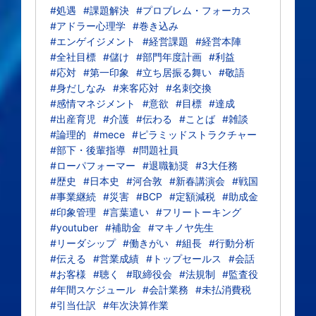
#処遇
#課題解決
#プロブレム・フォーカス
#アドラー心理学
#巻き込み
#エンゲイジメント
#経営課題
#経営本陣
#全社目標
#儲け
#部門年度計画
#利益
#応対
#第一印象
#立ち居振る舞い
#敬語
#身だしなみ
#来客応対
#名刺交換
#感情マネジメント
#意欲
#目標
#達成
#出産育児
#介護
#伝わる
#ことば
#雑談
#論理的
#mece
#ピラミッドストラクチャー
#部下・後輩指導
#問題社員
#ローパフォーマー
#退職勧奨
#3大任務
#歴史
#日本史
#河合敦
#新春講演会
#戦国
#事業継続
#災害
#BCP
#定額減税
#助成金
#印象管理
#言葉遣い
#フリートーキング
#youtuber
#補助金
#マキノヤ先生
#リーダシップ
#働きがい
#組長
#行動分析
#伝える
#営業成績
#トップセールス
#会話
#お客様
#聴く
#取締役会
#法規制
#監査役
#年間スケジュール
#会計業務
#未払消費税
#引当仕訳
#年次決算作業