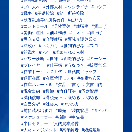
#管理職の役割
#欠員補充
#人手不足
#プロ人材
#外部人材
#ウクライナ
#ロシア
#戦争
#基礎控除
#給与所得控除
#扶養親族等の所得要件
#在り方
#コントロール
#男性育休
#離職率
#賃上げ
#労働生産性
#価格転嫁
#コスト
#値上げ
#両立支援
#介護離職
#育児介護休業法
#法改正
#いくぷら
#批判的思考
#プロ
#組織力
#叱る
#求められる人材
#パワー診断
#自律
#創造的思考
#ミーシー
#プレイヤー
#仕事術
#うなづき
#提案営業
#営業トーク
#Ｚ世代
#世代間ギャップ
#適正在庫
#在庫管理モデル
#在庫散布図
#在庫パレート図
#欠品
#書く
#文書目的
#現金出納
#棚卸
#有価証券
#固定資産
#減価償却
#課税売上
#褒める
#認める
#自己分析
#社会人
#3つの力
#前に踏み出す力
#時短
#時間管理
#タイパ
#スケジューラ―
#控除
#申告書
#半日セミナー
#人的資本経営
#人材マネジメント
#高年齢者
#継続雇用