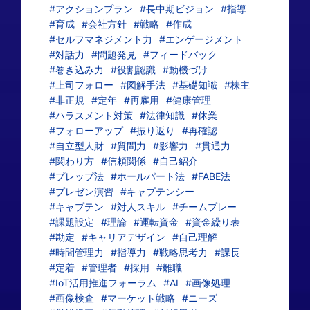
#アクションプラン
#長中期ビジョン
#指導
#育成
#会社方針
#戦略
#作成
#セルフマネジメント力
#エンゲージメント
#対話力
#問題発見
#フィードバック
#巻き込み力
#役割認識
#動機づけ
#上司フォロー
#図解手法
#基礎知識
#株主
#非正規
#定年
#再雇用
#健康管理
#ハラスメント対策
#法律知識
#休業
#フォローアップ
#振り返り
#再確認
#自立型人財
#質問力
#影響力
#貫通力
#関わり方
#信頼関係
#自己紹介
#プレップ法
#ホールパート法
#FABE法
#プレゼン演習
#キャプテンシー
#キャプテン
#対人スキル
#チームプレー
#課題設定
#理論
#運転資金
#資金繰り表
#勘定
#キャリアデザイン
#自己理解
#時間管理力
#指導力
#戦略思考力
#課長
#定着
#管理者
#採用
#離職
#IoT活用推進フォーラム
#AI
#画像処理
#画像検査
#マーケット戦略
#ニーズ