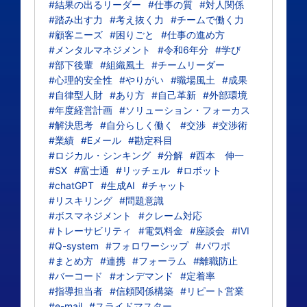
#結果の出るリーダー
#仕事の質
#対人関係
#踏み出す力
#考え抜く力
#チームで働く力
#顧客ニーズ
#困りごと
#仕事の進め方
#メンタルマネジメント
#令和6年分
#学び
#部下後輩
#組織風土
#チームリーダー
#心理的安全性
#やりがい
#職場風土
#成果
#自律型人財
#あり方
#自己革新
#外部環境
#年度経営計画
#ソリューション・フォーカス
#解決思考
#自分らしく働く
#交渉
#交渉術
#業績
#Eメール
#勘定科目
#ロジカル・シンキング
#分解
#西本 伸一
#SX
#富士通
#リッチェル
#ロボット
#chatGPT
#生成AI
#チャット
#リスキリング
#問題意識
#ボスマネジメント
#クレーム対応
#トレーサビリティ
#電気料金
#座談会
#IVI
#Q-system
#フォロワーシップ
#パワポ
#まとめ方
#連携
#フォーラム
#離職防止
#バーコード
#オンデマンド
#定着率
#指導担当者
#信頼関係構築
#リピート営業
#e-mail
#スライドマスター