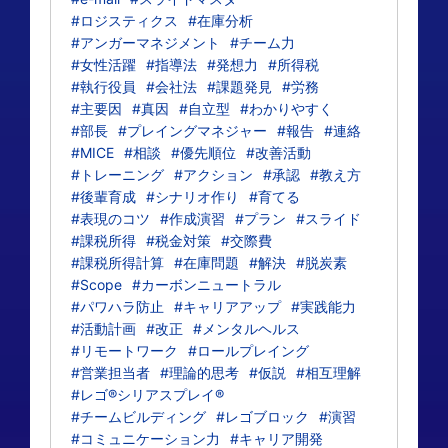
#ロジスティクス
#在庫分析
#アンガーマネジメント
#チーム力
#女性活躍
#指導法
#発想力
#所得税
#執行役員
#会社法
#課題発見
#労務
#主要因
#真因
#自立型
#わかりやすく
#部長
#プレイングマネジャー
#報告
#連絡
#MICE
#相談
#優先順位
#改善活動
#トレーニング
#アクション
#承認
#教え方
#後輩育成
#シナリオ作り
#育てる
#表現のコツ
#作成演習
#プラン
#スライド
#課税所得
#税金対策
#交際費
#課税所得計算
#在庫問題
#解決
#脱炭素
#Scope
#カーボンニュートラル
#パワハラ防止
#キャリアアップ
#実践能力
#活動計画
#改正
#メンタルヘルス
#リモートワーク
#ロールプレイング
#営業担当者
#理論的思考
#仮説
#相互理解
#レゴ®シリアスプレイ®
#チームビルディング
#レゴブロック
#演習
#コミュニケーション力
#キャリア開発