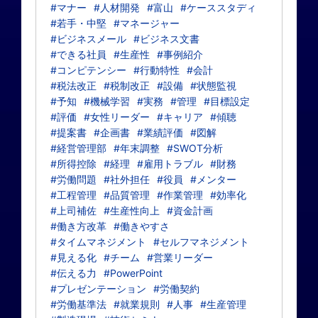
#マナー
#人材開発
#富山
#ケーススタディ
#若手・中堅
#マネージャー
#ビジネスメール
#ビジネス文書
#できる社員
#生産性
#事例紹介
#コンピテンシー
#行動特性
#会計
#税法改正
#税制改正
#設備
#状態監視
#予知
#機械学習
#実務
#管理
#目標設定
#評価
#女性リーダー
#キャリア
#傾聴
#提案書
#企画書
#業績評価
#図解
#経営管理部
#年末調整
#SWOT分析
#所得控除
#経理
#雇用トラブル
#財務
#労働問題
#社外担任
#役員
#メンター
#工程管理
#品質管理
#作業管理
#効率化
#上司補佐
#生産性向上
#資金計画
#働き方改革
#働きやすさ
#タイムマネジメント
#セルフマネジメント
#見える化
#チーム
#営業リーダー
#伝える力
#PowerPoint
#プレゼンテーション
#労働契約
#労働基準法
#就業規則
#人事
#生産管理