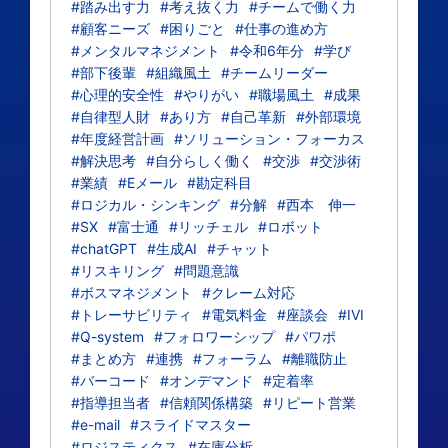
#踏み出す力
#考え抜く力
#チームで働く力
#顧客ニーズ
#困りごと
#仕事の進め方
#メンタルマネジメント
#令和6年分
#学び
#部下後輩
#組織風土
#チームリーダー
#心理的安全性
#やりがい
#職場風土
#成果
#自律型人財
#あり方
#自己革新
#外部環境
#年度経営計画
#ソリューション・フォーカス
#解決思考
#自分らしく働く
#交渉
#交渉術
#業績
#Eメール
#勘定科目
#ロジカル・シンキング
#分解
#西本 伸一
#SX
#富士通
#リッチェル
#ロボット
#chatGPT
#生成AI
#チャット
#リスキリング
#問題意識
#ボスマネジメント
#クレーム対応
#トレーサビリティ
#電気料金
#座談会
#IVI
#Q-system
#フォロワーシップ
#パワポ
#まとめ方
#連携
#フォーラム
#離職防止
#バーコード
#オンデマンド
#定着率
#指導担当者
#信頼関係構築
#リピート営業
#e-mail
#スライドマスター
#ロジスティクス
#在庫分析