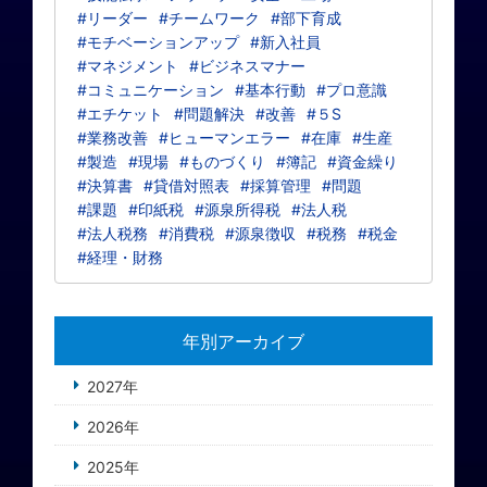
#リーダー
#チームワーク
#部下育成
#モチベーションアップ
#新入社員
#マネジメント
#ビジネスマナー
#コミュニケーション
#基本行動
#プロ意識
#エチケット
#問題解決
#改善
#５S
#業務改善
#ヒューマンエラー
#在庫
#生産
#製造
#現場
#ものづくり
#簿記
#資金繰り
#決算書
#貸借対照表
#採算管理
#問題
#課題
#印紙税
#源泉所得税
#法人税
#法人税務
#消費税
#源泉徴収
#税務
#税金
#経理・財務
年別アーカイブ
2027年
2026年
2025年