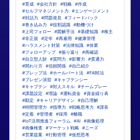
#育成
#会社方針
#戦略
#作成
#セルフマネジメント力
#エンゲージメント
#対話力
#問題発見
#フィードバック
#巻き込み力
#役割認識
#動機づけ
#上司フォロー
#図解手法
#基礎知識
#株主
#非正規
#定年
#再雇用
#健康管理
#ハラスメント対策
#法律知識
#休業
#フォローアップ
#振り返り
#再確認
#自立型人財
#質問力
#影響力
#貫通力
#関わり方
#信頼関係
#自己紹介
#プレップ法
#ホールパート法
#FABE法
#プレゼン演習
#キャプテンシー
#キャプテン
#対人スキル
#チームプレー
#課題設定
#理論
#運転資金
#資金繰り表
#勘定
#キャリアデザイン
#自己理解
#時間管理力
#指導力
#戦略思考力
#課長
#定着
#管理者
#採用
#離職
#IoT活用推進フォーラム
#AI
#画像処理
#画像検査
#マーケット戦略
#ニーズ
#営業提案
#行動管理
#仮想思考