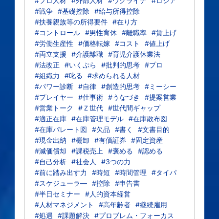
#プロ人材
#外部人材
#ウクライナ
#ロシア
#戦争
#基礎控除
#給与所得控除
#扶養親族等の所得要件
#在り方
#コントロール
#男性育休
#離職率
#賃上げ
#労働生産性
#価格転嫁
#コスト
#値上げ
#両立支援
#介護離職
#育児介護休業法
#法改正
#いくぷら
#批判的思考
#プロ
#組織力
#叱る
#求められる人材
#パワー診断
#自律
#創造的思考
#ミーシー
#プレイヤー
#仕事術
#うなづき
#提案営業
#営業トーク
#Ｚ世代
#世代間ギャップ
#適正在庫
#在庫管理モデル
#在庫散布図
#在庫パレート図
#欠品
#書く
#文書目的
#現金出納
#棚卸
#有価証券
#固定資産
#減価償却
#課税売上
#褒める
#認める
#自己分析
#社会人
#3つの力
#前に踏み出す力
#時短
#時間管理
#タイパ
#スケジューラ―
#控除
#申告書
#半日セミナー
#人的資本経営
#人材マネジメント
#高年齢者
#継続雇用
#処遇
#課題解決
#プロブレム・フォーカス