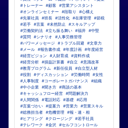
#トレーナー
#顧客
#営業アシスタント
#オンラインセミナー
#段取り
#心構え
#先輩社員
#班長
#活性化
#在庫管理
#節税
#若手
#言葉
#未然防止
#スキルアップ
#労働契約法
#立ち振る舞い
#福井
#中堅
#質問
#シナリオ
#人事労務管理
#パワーメッセージ
#トラブル回避
#文章力
#メール
#報告書作成
#年度計画
#年度経営
#経営ビジョン
#人財育成
#資料作成
#経営分析
#損益計算書
#自立
#意識改革
#教育プログラム
#新任役員
#自立型人材
#役割
#ディスカッション
#労働時間
#女性
#人事制度
#コーポレートガバナンス
#組織
#中小企業
#聞き方
#商談の基本
#キャッシュフロー経営
#問題解決力
#人間関係
#電話対応
#基礎
#応用
#言葉づかい
#提案力
#営業力
#営業スキル
#総務担当者
#危機管理
#報・連・相
#ヒアリング
#クロージング
#若手社員
#テレワーク
#金沢
#セルフコントロール