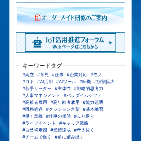
キーワードタグ
#両立
#育児
#仕事
#企業対応
#モノ
#コト
#AI活用
#AIツール
#転機
#役割拡大
#若手リーダー
#主体性
#戦略的思考力
#人事マネジメント
#パラダイムシフト
#高齢者雇用
#高年齢者雇用
#能力処遇
#職務処遇
#クッション言葉
#基本練習
#働く意義
#仕事の価値
#ふり返り
#ライフイベント
#キャリア戦略
#自己肯定感
#業績達成
#考え抜く
#チームで働く
#前に踏み出す