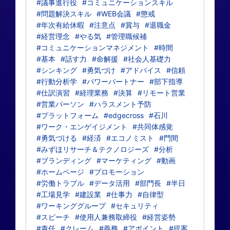
#議事進行役
#コミュニケーションスキル
#問題解決スキル
#WEB会議
#懲戒
#年次有給休暇
#注意点
#賞与
#退職金
#経営理念
#やる気
#管理職候補
#コミュニケーションマネジメント
#時間
#基本
#話す力
#命解援
#社会人基礎力
#シンキング
#勇気づけ
#アドバイス
#信頼
#行動分析学
#パワーパートナー
#部下指導
#仕訳演習
#経理業務
#決算
#リモート営業
#営業パーソン
#ハラスメント予防
#プラットフォーム
#edgecross
#石川
#ワーク・エンゲイジメント
#共同体感覚
#勇気づける
#経済
#エコノミスト
#門間
#みずほリサーチ＆テクノロジーズ
#分析
#ブランディング
#マーケティング
#動画
#ホームページ
#プロモーション
#労働トラブル
#データ活用
#部門長
#半日
#工場見学
#建設業
#仕事力
#自律型
#ワーキンググループ
#セキュリティ
#スピーチ
#使用人兼務取締役
#経営姿勢
#責任
#クレーム
#義務
#アポイント
#提案