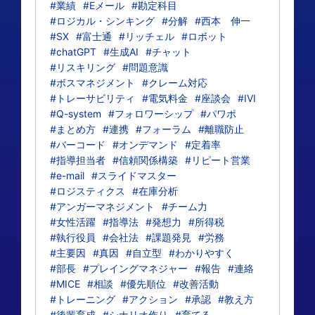
#業績
#Eメール
#勘定科目
#ロジカル・シンキング
#分解
#西本 伸一
#SX
#富士通
#リッチェル
#ロボット
#chatGPT
#生成AI
#チャット
#リスキリング
#問題意識
#ボスマネジメント
#クレーム対応
#トレーサビリティ
#電気料金
#座談会
#IVI
#Q-system
#フォロワーシップ
#パワポ
#まとめ方
#連携
#フォーラム
#離職防止
#バーコード
#オンデマンド
#定着率
#指導担当者
#信頼関係構築
#リピート営業
#e-mail
#スライドマスター
#ロジスティクス
#在庫分析
#アンガーマネジメント
#チーム力
#女性活躍
#指導法
#発想力
#所得税
#執行役員
#会社法
#課題発見
#労務
#主要因
#真因
#自立型
#わかりやすく
#部長
#プレイングマネジャー
#報告
#連絡
#MICE
#相談
#優先順位
#改善活動
#トレーニング
#アクション
#承認
#教え方
#後輩育成
#シナリオ作り
#育てる