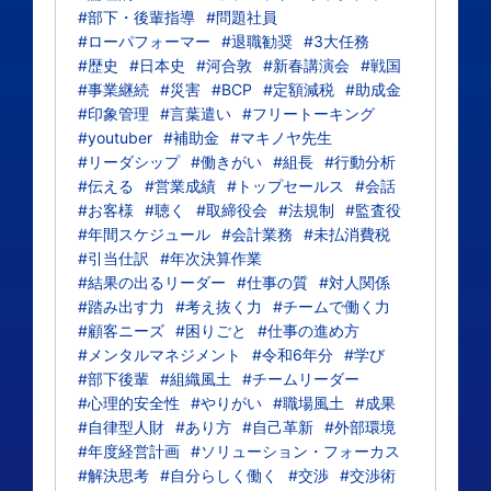
#部下・後輩指導
#問題社員
#ローパフォーマー
#退職勧奨
#3大任務
#歴史
#日本史
#河合敦
#新春講演会
#戦国
#事業継続
#災害
#BCP
#定額減税
#助成金
#印象管理
#言葉遣い
#フリートーキング
#youtuber
#補助金
#マキノヤ先生
#リーダシップ
#働きがい
#組長
#行動分析
#伝える
#営業成績
#トップセールス
#会話
#お客様
#聴く
#取締役会
#法規制
#監査役
#年間スケジュール
#会計業務
#未払消費税
#引当仕訳
#年次決算作業
#結果の出るリーダー
#仕事の質
#対人関係
#踏み出す力
#考え抜く力
#チームで働く力
#顧客ニーズ
#困りごと
#仕事の進め方
#メンタルマネジメント
#令和6年分
#学び
#部下後輩
#組織風土
#チームリーダー
#心理的安全性
#やりがい
#職場風土
#成果
#自律型人財
#あり方
#自己革新
#外部環境
#年度経営計画
#ソリューション・フォーカス
#解決思考
#自分らしく働く
#交渉
#交渉術