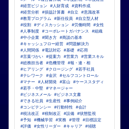
#経営ビジョン
#人財育成
#資料作成
#経営分析
#損益計算書
#自立
#意識改革
#教育プログラム
#新任役員
#自立型人材
#役割
#ディスカッション
#労働時間
#女性
#人事制度
#コーポレートガバナンス
#組織
#中小企業
#聞き方
#商談の基本
#キャッシュフロー経営
#問題解決力
#人間関係
#電話対応
#基礎
#応用
#言葉づかい
#提案力
#営業力
#営業スキル
#総務担当者
#危機管理
#報・連・相
#ヒアリング
#クロージング
#若手社員
#テレワーク
#金沢
#セルフコントロール
#マナー
#人材開発
#富山
#ケーススタディ
#若手・中堅
#マネージャー
#ビジネスメール
#ビジネス文書
#できる社員
#生産性
#事例紹介
#コンピテンシー
#行動特性
#会計
#税法改正
#税制改正
#設備
#状態監視
#予知
#機械学習
#実務
#管理
#目標設定
#評価
#女性リーダー
#キャリア
#傾聴