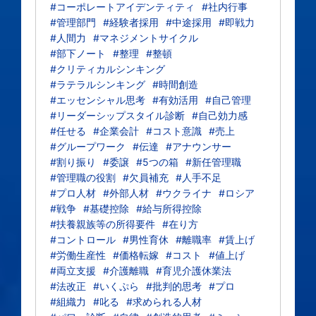
#コーポレートアイデンティティ
#社内行事
#管理部門
#経験者採用
#中途採用
#即戦力
#人間力
#マネジメントサイクル
#部下ノート
#整理
#整頓
#クリティカルシンキング
#ラテラルシンキング
#時間創造
#エッセンシャル思考
#有効活用
#自己管理
#リーダーシップスタイル診断
#自己効力感
#任せる
#企業会計
#コスト意識
#売上
#グループワーク
#伝達
#アナウンサー
#割り振り
#委譲
#5つの箱
#新任管理職
#管理職の役割
#欠員補充
#人手不足
#プロ人材
#外部人材
#ウクライナ
#ロシア
#戦争
#基礎控除
#給与所得控除
#扶養親族等の所得要件
#在り方
#コントロール
#男性育休
#離職率
#賃上げ
#労働生産性
#価格転嫁
#コスト
#値上げ
#両立支援
#介護離職
#育児介護休業法
#法改正
#いくぷら
#批判的思考
#プロ
#組織力
#叱る
#求められる人材