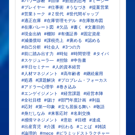
#パワー診断
#自律
#創造的思考
#ミーシー
#プレイヤー
#仕事術
#うなづき
#提案営業
#営業トーク
#Ｚ世代
#世代間ギャップ
#適正在庫
#在庫管理モデル
#在庫散布図
#在庫パレート図
#欠品
#書く
#文書目的
#現金出納
#棚卸
#有価証券
#固定資産
#減価償却
#課税売上
#褒める
#認める
#自己分析
#社会人
#3つの力
#前に踏み出す力
#時短
#時間管理
#タイパ
#スケジューラ―
#控除
#申告書
#半日セミナー
#人的資本経営
#人材マネジメント
#高年齢者
#継続雇用
#処遇
#課題解決
#プロブレム・フォーカス
#アドラー心理学
#巻き込み
#エンゲイジメント
#経営課題
#経営本陣
#全社目標
#儲け
#部門年度計画
#利益
#応対
#第一印象
#立ち居振る舞い
#敬語
#身だしなみ
#来客応対
#名刺交換
#感情マネジメント
#意欲
#目標
#達成
#出産育児
#介護
#伝わる
#ことば
#雑談
#論理的
#mece
#ピラミッドストラクチャー