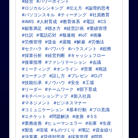
#経営
#パワーポイント
#ロジカルシンキング
#伝え方
#論理的思考
#パソコンスキル
#ティーチング
#社員教育
#AWS
#人材育成
#教育体系
#電話
#CS
#顧客満足
#聴き方
#経営計画
#業績管理
#仕訳
#電話応対
#報連相
#IoT
#画像
#労務管理
#賃金
#退職
#解雇
#労働法
#セクハラ
#パワハラ
#ハラスメント
#総務
#採算分析
#経営判断
#キャッシュフロー
#後輩指導
#ファシリテーション
#会議
#ミーティング
#オンライン
#営業
#商談
#コーチング
#話し方
#プレゼン
#OJT
#技能伝承
#ノウハウ
#安全
#工場
#リーダー
#チームワーク
#部下育成
#モチベーションアップ
#新入社員
#マネジメント
#ビジネスマナー
#コミュニケーション
#基本行動
#プロ意識
#エチケット
#問題解決
#改善
#５S
#業務改善
#ヒューマンエラー
#在庫
#生産
#製造
#現場
#ものづくり
#簿記
#資金繰り
#決算書
#貸借対照表
#採算管理
#問題