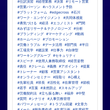
#仕訳演習
#経理業務
#決算
#リモート営業
#営業パーソン
#ハラスメント予防
#プラットフォーム
#edgecross
#石川
#ワーク・エンゲイジメント
#共同体感覚
#勇気づける
#経済
#エコノミスト
#門間
#みずほリサーチ＆テクノロジーズ
#分析
#ブランディング
#マーケティング
#動画
#ホームページ
#プロモーション
#労働トラブル
#データ活用
#部門長
#半日
#工場見学
#建設業
#仕事力
#自律型
#ワーキンググループ
#セキュリティ
#スピーチ
#使用人兼務取締役
#経営姿勢
#責任
#クレーム
#義務
#アポイント
#提案
#トレーナー
#顧客
#営業アシスタント
#オンラインセミナー
#段取り
#心構え
#先輩社員
#班長
#活性化
#在庫管理
#節税
#若手
#言葉
#未然防止
#スキルアップ
#労働契約法
#立ち振る舞い
#福井
#中堅
#質問
#シナリオ
#人事労務管理
#パワーメッセージ
#トラブル回避
#文章力
#メール
#報告書作成
#年度計画
#年度経営