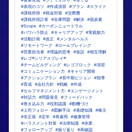
#表現のコツ
#作成演習
#プラン
#スライド
#課税所得
#税金対策
#交際費
#課税所得計算
#在庫問題
#解決
#脱炭素
#Scope
#カーボンニュートラル
#パワハラ防止
#キャリアアップ
#実践能力
#活動計画
#改正
#メンタルヘルス
#リモートワーク
#ロールプレイング
#営業担当者
#理論的思考
#仮説
#相互理解
#レゴ®シリアスプレイ®
#チームビルディング
#レゴブロック
#演習
#コミュニケーション力
#キャリア開発
#アクションプラン
#長中期ビジョン
#指導
#育成
#会社方針
#戦略
#作成
#セルフマネジメント力
#エンゲージメント
#対話力
#問題発見
#フィードバック
#巻き込み力
#役割認識
#動機づけ
#上司フォロー
#図解手法
#基礎知識
#株主
#非正規
#定年
#再雇用
#健康管理
#ハラスメント対策
#法律知識
#休業
#フォローアップ
#振り返り
#再確認