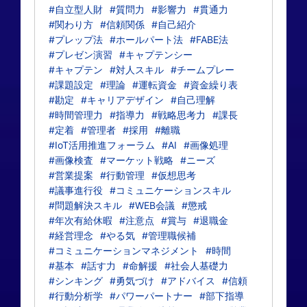
#自立型人財
#質問力
#影響力
#貫通力
#関わり方
#信頼関係
#自己紹介
#プレップ法
#ホールパート法
#FABE法
#プレゼン演習
#キャプテンシー
#キャプテン
#対人スキル
#チームプレー
#課題設定
#理論
#運転資金
#資金繰り表
#勘定
#キャリアデザイン
#自己理解
#時間管理力
#指導力
#戦略思考力
#課長
#定着
#管理者
#採用
#離職
#IoT活用推進フォーラム
#AI
#画像処理
#画像検査
#マーケット戦略
#ニーズ
#営業提案
#行動管理
#仮想思考
#議事進行役
#コミュニケーションスキル
#問題解決スキル
#WEB会議
#懲戒
#年次有給休暇
#注意点
#賞与
#退職金
#経営理念
#やる気
#管理職候補
#コミュニケーションマネジメント
#時間
#基本
#話す力
#命解援
#社会人基礎力
#シンキング
#勇気づけ
#アドバイス
#信頼
#行動分析学
#パワーパートナー
#部下指導