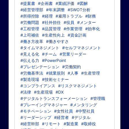
#提案書
#企画書
#業績評価
#図解
#経営管理部
#年末調整
#SWOT分析
#所得控除
#経理
#雇用トラブル
#財務
#労働問題
#社外担任
#役員
#メンター
#工程管理
#品質管理
#作業管理
#効率化
#上司補佐
#生産性向上
#資金計画
#働き方改革
#働きやすさ
#タイムマネジメント
#セルフマネジメント
#見える化
#チーム
#営業リーダー
#伝える力
#PowerPoint
#プレゼンテーション
#労働契約
#労働基準法
#就業規則
#人事
#生産管理
#製造現場
#技術セミナー
#コンプライアンス
#リスクマネジメント
#法律
#生産現場
#DX
#デジタルトランスフォーメーション
#管理職
#プレーイングマネジャー
#メンタリング
#モチベーション
#女性社員
#中堅社員
#リーダーシップ
#経営者
#デジタル
#経営幹部
#リモート
#製造業
#取締役