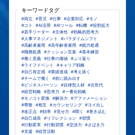
キーワードタグ
#両立
#育児
#仕事
#企業対応
#モノ
#コト
#AI活用
#AIツール
#転機
#役割拡大
#若手リーダー
#主体性
#戦略的思考力
#人事マネジメント
#パラダイムシフト
#高齢者雇用
#高年齢者雇用
#能力処遇
#職務処遇
#クッション言葉
#基本練習
#働く意義
#仕事の価値
#ふり返り
#ライフイベント
#キャリア戦略
#自己肯定感
#業績達成
#考え抜く
#チームで働く
#前に踏み出す
#ビジネスパーソン
#自律型人材
#次世代
#経営戦略
#思考力
#一番化戦略
#モノコト変換
#解決力
#アファメーション
#尊敬
#相互
#カウンセリング
#ヨイ出し
#改正点
#効率
#見せ方
#聞く
#巻き込む
#自己成長
#リフレクション
#習慣
#行動変革
#行動習慣
#交渉力
#さばき力
#支援
#経営活動