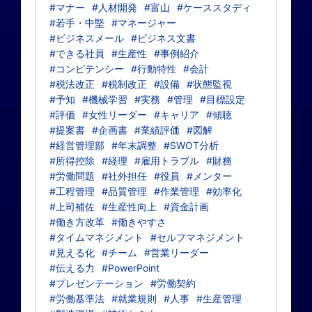
#マナー
#人材開発
#富山
#ケーススタディ
#若手・中堅
#マネージャー
#ビジネスメール
#ビジネス文書
#できる社員
#生産性
#事例紹介
#コンピテンシー
#行動特性
#会計
#税法改正
#税制改正
#設備
#状態監視
#予知
#機械学習
#実務
#管理
#目標設定
#評価
#女性リーダー
#キャリア
#傾聴
#提案書
#企画書
#業績評価
#図解
#経営管理部
#年末調整
#SWOT分析
#所得控除
#経理
#雇用トラブル
#財務
#労働問題
#社外担任
#役員
#メンター
#工程管理
#品質管理
#作業管理
#効率化
#上司補佐
#生産性向上
#資金計画
#働き方改革
#働きやすさ
#タイムマネジメント
#セルフマネジメント
#見える化
#チーム
#営業リーダー
#伝える力
#PowerPoint
#プレゼンテーション
#労働契約
#労働基準法
#就業規則
#人事
#生産管理