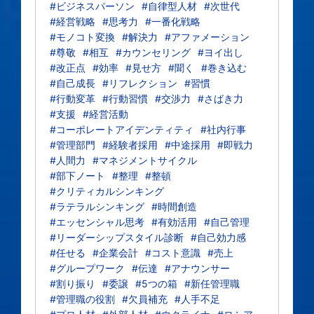
#ビジネスパーソン
#自律型人材
#次世代
#経営戦略
#思考力
#一番化戦略
#モノコト変換
#解決力
#アファメーション
#尊敬
#相互
#カウンセリング
#ヨイ出し
#改正点
#効率
#見せ方
#聞く
#巻き込む
#自己成長
#リフレクション
#習慣
#行動変革
#行動習慣
#交渉力
#さばき力
#支援
#経営活動
#コーポレートアイデンティティ
#社内行事
#管理部門
#経験者採用
#中途採用
#即戦力
#人間力
#マネジメントサイクル
#部下ノート
#整理
#整頓
#クリティカルシンキング
#ラテラルシンキング
#時間創造
#エッセンシャル思考
#有効活用
#自己管理
#リーダーシップスタイル診断
#自己効力感
#任せる
#企業会計
#コスト意識
#売上
#グループワーク
#伝達
#アナウンサー
#割り振り
#委譲
#5つの箱
#新任管理職
#管理職の役割
#欠員補充
#人手不足