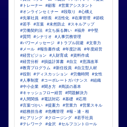
#トレーナー
#顧客
#営業アシスタント
#オンラインセミナー
#段取り
#心構え
#先輩社員
#班長
#活性化
#在庫管理
#節税
#若手
#言葉
#未然防止
#スキルアップ
#労働契約法
#立ち振る舞い
#福井
#中堅
#質問
#シナリオ
#人事労務管理
#パワーメッセージ
#トラブル回避
#文章力
#メール
#報告書作成
#年度計画
#年度経営
#経営ビジョン
#人財育成
#資料作成
#経営分析
#損益計算書
#自立
#意識改革
#教育プログラム
#新任役員
#自立型人材
#役割
#ディスカッション
#労働時間
#女性
#人事制度
#コーポレートガバナンス
#組織
#中小企業
#聞き方
#商談の基本
#キャッシュフロー経営
#問題解決力
#人間関係
#電話対応
#基礎
#応用
#言葉づかい
#提案力
#営業力
#営業スキル
#総務担当者
#危機管理
#報・連・相
#ヒアリング
#クロージング
#若手社員
#テレワーク
#金沢
#セルフコントロール