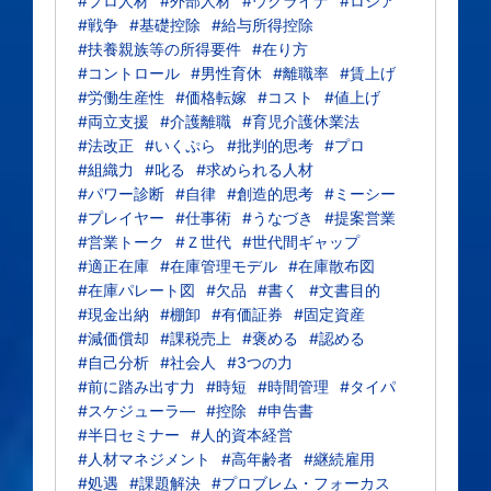
#プロ人材
#外部人材
#ウクライナ
#ロシア
#戦争
#基礎控除
#給与所得控除
#扶養親族等の所得要件
#在り方
#コントロール
#男性育休
#離職率
#賃上げ
#労働生産性
#価格転嫁
#コスト
#値上げ
#両立支援
#介護離職
#育児介護休業法
#法改正
#いくぷら
#批判的思考
#プロ
#組織力
#叱る
#求められる人材
#パワー診断
#自律
#創造的思考
#ミーシー
#プレイヤー
#仕事術
#うなづき
#提案営業
#営業トーク
#Ｚ世代
#世代間ギャップ
#適正在庫
#在庫管理モデル
#在庫散布図
#在庫パレート図
#欠品
#書く
#文書目的
#現金出納
#棚卸
#有価証券
#固定資産
#減価償却
#課税売上
#褒める
#認める
#自己分析
#社会人
#3つの力
#前に踏み出す力
#時短
#時間管理
#タイパ
#スケジューラ―
#控除
#申告書
#半日セミナー
#人的資本経営
#人材マネジメント
#高年齢者
#継続雇用
#処遇
#課題解決
#プロブレム・フォーカス