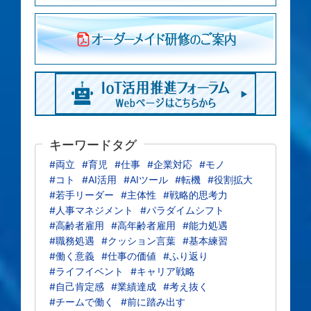
キーワードタグ
#両立
#育児
#仕事
#企業対応
#モノ
#コト
#AI活用
#AIツール
#転機
#役割拡大
#若手リーダー
#主体性
#戦略的思考力
#人事マネジメント
#パラダイムシフト
#高齢者雇用
#高年齢者雇用
#能力処遇
#職務処遇
#クッション言葉
#基本練習
#働く意義
#仕事の価値
#ふり返り
#ライフイベント
#キャリア戦略
#自己肯定感
#業績達成
#考え抜く
#チームで働く
#前に踏み出す