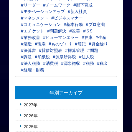
#リーダー
#チームワーク
#部下育成
#モチベーションアップ
#新入社員
#マネジメント
#ビジネスマナー
#コミュニケーション
#基本行動
#プロ意識
#エチケット
#問題解決
#改善
#５S
#業務改善
#ヒューマンエラー
#在庫
#生産
#製造
#現場
#ものづくり
#簿記
#資金繰り
#決算書
#貸借対照表
#採算管理
#問題
#課題
#印紙税
#源泉所得税
#法人税
#法人税務
#消費税
#源泉徴収
#税務
#税金
#経理・財務
年別アーカイブ
2027年
2026年
2025年