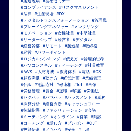
#製造現場
#技術セミナー
#コンプライアンス
#リスクマネジメント
#法律
#生産現場
#DX
#デジタルトランスフォーメーション
#管理職
#プレーイングマネジャー
#メンタリング
#モチベーション
#女性社員
#中堅社員
#リーダーシップ
#経営者
#デジタル
#経営幹部
#リモート
#製造業
#取締役
#経営
#パワーポイント
#ロジカルシンキング
#伝え方
#論理的思考
#パソコンスキル
#ティーチング
#社員教育
#AWS
#人材育成
#教育体系
#電話
#CS
#顧客満足
#聴き方
#経営計画
#業績管理
#仕訳
#電話応対
#報連相
#IoT
#画像
#労務管理
#賃金
#退職
#解雇
#労働法
#セクハラ
#パワハラ
#ハラスメント
#総務
#採算分析
#経営判断
#キャッシュフロー
#後輩指導
#ファシリテーション
#会議
#ミーティング
#オンライン
#営業
#商談
#コーチング
#話し方
#プレゼン
#OJT
#技能伝承
#ノウハウ
#安全
#工場