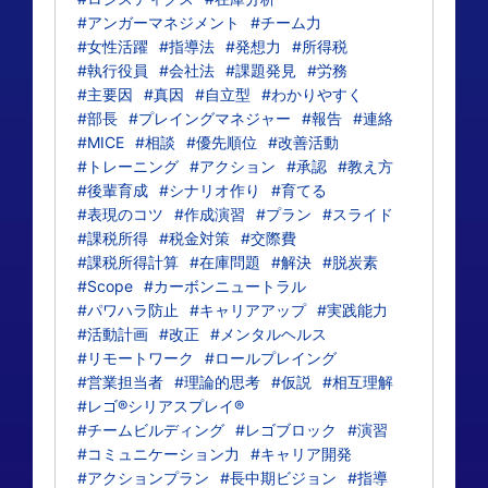
#アンガーマネジメント
#チーム力
#女性活躍
#指導法
#発想力
#所得税
#執行役員
#会社法
#課題発見
#労務
#主要因
#真因
#自立型
#わかりやすく
#部長
#プレイングマネジャー
#報告
#連絡
#MICE
#相談
#優先順位
#改善活動
#トレーニング
#アクション
#承認
#教え方
#後輩育成
#シナリオ作り
#育てる
#表現のコツ
#作成演習
#プラン
#スライド
#課税所得
#税金対策
#交際費
#課税所得計算
#在庫問題
#解決
#脱炭素
#Scope
#カーボンニュートラル
#パワハラ防止
#キャリアアップ
#実践能力
#活動計画
#改正
#メンタルヘルス
#リモートワーク
#ロールプレイング
#営業担当者
#理論的思考
#仮説
#相互理解
#レゴ®シリアスプレイ®
#チームビルディング
#レゴブロック
#演習
#コミュニケーション力
#キャリア開発
#アクションプラン
#長中期ビジョン
#指導