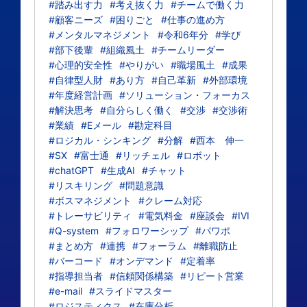
#踏み出す力
#考え抜く力
#チームで働く力
#顧客ニーズ
#困りごと
#仕事の進め方
#メンタルマネジメント
#令和6年分
#学び
#部下後輩
#組織風土
#チームリーダー
#心理的安全性
#やりがい
#職場風土
#成果
#自律型人財
#あり方
#自己革新
#外部環境
#年度経営計画
#ソリューション・フォーカス
#解決思考
#自分らしく働く
#交渉
#交渉術
#業績
#Eメール
#勘定科目
#ロジカル・シンキング
#分解
#西本 伸一
#SX
#富士通
#リッチェル
#ロボット
#chatGPT
#生成AI
#チャット
#リスキリング
#問題意識
#ボスマネジメント
#クレーム対応
#トレーサビリティ
#電気料金
#座談会
#IVI
#Q-system
#フォロワーシップ
#パワポ
#まとめ方
#連携
#フォーラム
#離職防止
#バーコード
#オンデマンド
#定着率
#指導担当者
#信頼関係構築
#リピート営業
#e-mail
#スライドマスター
#ロジスティクス
#在庫分析