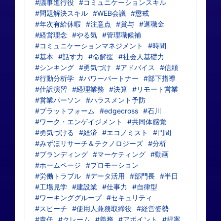
#議事進行役
#コミュニケーションスキル
#問題解決スキル
#WEB会議
#懲戒
#年次有給休暇
#注意点
#賞与
#退職金
#経営理念
#やる気
#管理職候補
#コミュニケーションマネジメント
#時間
#基本
#話す力
#命解援
#社会人基礎力
#シンキング
#勇気づけ
#アドバイス
#信頼
#行動分析学
#パワーパートナー
#部下指導
#仕訳演習
#経理業務
#決算
#リモート営業
#営業パーソン
#ハラスメント予防
#プラットフォーム
#edgecross
#石川
#ワーク・エンゲイジメント
#共同体感覚
#勇気づける
#経済
#エコノミスト
#門間
#みずほリサーチ＆テクノロジーズ
#分析
#ブランディング
#マーケティング
#動画
#ホームページ
#プロモーション
#労働トラブル
#データ活用
#部門長
#半日
#工場見学
#建設業
#仕事力
#自律型
#ワーキンググループ
#セキュリティ
#スピーチ
#使用人兼務取締役
#経営姿勢
#責任
#クレーム
#義務
#アポイント
#提案