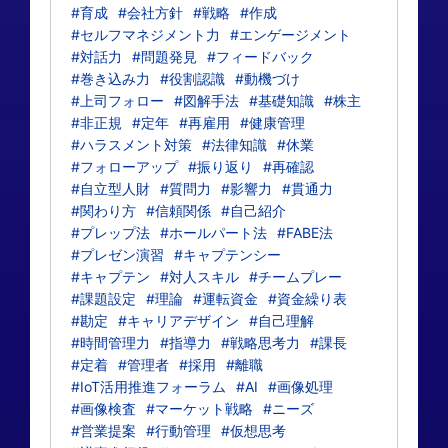
#育成
#会社方針
#戦略
#作成
#セルフマネジメント力
#エンゲージメント
#対話力
#問題発見
#フィードバック
#巻き込み力
#役割認識
#動機づけ
#上司フォロー
#図解手法
#基礎知識
#株主
#非正規
#定年
#再雇用
#健康管理
#ハラスメント対策
#法律知識
#休業
#フォローアップ
#振り返り
#再確認
#自立型人財
#質問力
#影響力
#貫通力
#関わり方
#信頼関係
#自己紹介
#プレップ法
#ホールパート法
#FABE法
#プレゼン演習
#キャプテンシー
#キャプテン
#対人スキル
#チームプレー
#課題設定
#理論
#運転資金
#資金繰り表
#勘定
#キャリアデザイン
#自己理解
#時間管理力
#指導力
#戦略思考力
#課長
#定着
#管理者
#採用
#離職
#IoT活用推進フォーラム
#AI
#画像処理
#画像検査
#マーケット戦略
#ニーズ
#営業提案
#行動管理
#仮想思考