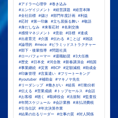
#アドラー心理学
#巻き込み
#エンゲイジメント
#経営課題
#経営本陣
#全社目標
#儲け
#部門年度計画
#利益
#応対
#第一印象
#立ち居振る舞い
#敬語
#身だしなみ
#来客応対
#名刺交換
#感情マネジメント
#意欲
#目標
#達成
#出産育児
#介護
#伝わる
#ことば
#雑談
#論理的
#mece
#ピラミッドストラクチャー
#部下・後輩指導
#問題社員
#ローパフォーマー
#退職勧奨
#3大任務
#歴史
#日本史
#河合敦
#新春講演会
#戦国
#事業継続
#災害
#BCP
#定額減税
#助成金
#印象管理
#言葉遣い
#フリートーキング
#youtuber
#補助金
#マキノヤ先生
#リーダシップ
#働きがい
#組長
#行動分析
#伝える
#営業成績
#トップセールス
#会話
#お客様
#聴く
#取締役会
#法規制
#監査役
#年間スケジュール
#会計業務
#未払消費税
#引当仕訳
#年次決算作業
#結果の出るリーダー
#仕事の質
#対人関係