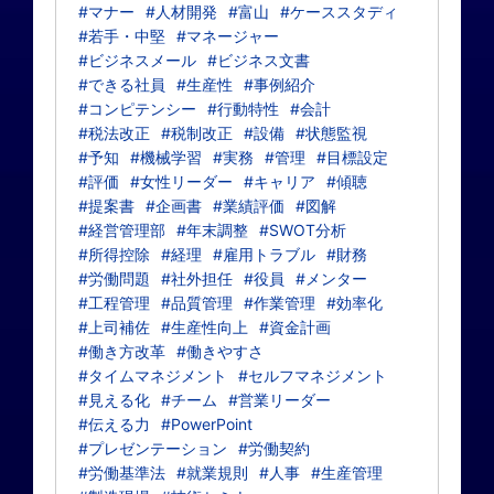
#マナー
#人材開発
#富山
#ケーススタディ
#若手・中堅
#マネージャー
#ビジネスメール
#ビジネス文書
#できる社員
#生産性
#事例紹介
#コンピテンシー
#行動特性
#会計
#税法改正
#税制改正
#設備
#状態監視
#予知
#機械学習
#実務
#管理
#目標設定
#評価
#女性リーダー
#キャリア
#傾聴
#提案書
#企画書
#業績評価
#図解
#経営管理部
#年末調整
#SWOT分析
#所得控除
#経理
#雇用トラブル
#財務
#労働問題
#社外担任
#役員
#メンター
#工程管理
#品質管理
#作業管理
#効率化
#上司補佐
#生産性向上
#資金計画
#働き方改革
#働きやすさ
#タイムマネジメント
#セルフマネジメント
#見える化
#チーム
#営業リーダー
#伝える力
#PowerPoint
#プレゼンテーション
#労働契約
#労働基準法
#就業規則
#人事
#生産管理