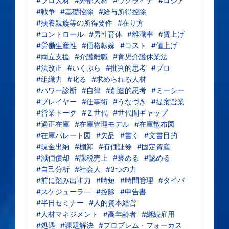
#プロ人材
#外部人材
#ウクライナ
#ロシア
#戦争
#基礎控除
#給与所得控除
#扶養親族等の所得要件
#在り方
#コントロール
#男性育休
#離職率
#賃上げ
#労働生産性
#価格転嫁
#コスト
#値上げ
#両立支援
#介護離職
#育児介護休業法
#法改正
#いくぷら
#批判的思考
#プロ
#組織力
#叱る
#求められる人材
#パワー診断
#自律
#創造的思考
#ミーシー
#プレイヤー
#仕事術
#うなづき
#提案営業
#営業トーク
#Ｚ世代
#世代間ギャップ
#適正在庫
#在庫管理モデル
#在庫散布図
#在庫パレート図
#欠品
#書く
#文書目的
#現金出納
#棚卸
#有価証券
#固定資産
#減価償却
#課税売上
#褒める
#認める
#自己分析
#社会人
#3つの力
#前に踏み出す力
#時短
#時間管理
#タイパ
#スケジューラ―
#控除
#申告書
#半日セミナー
#人的資本経営
#人材マネジメント
#高年齢者
#継続雇用
#処遇
#課題解決
#プロブレム・フォーカス