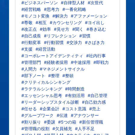
#ビジネスパーソン
#自律型人材
#次世代
#経営戦略
#思考力
#一番化戦略
#モノコト変換
#解決力
#アファメーション
#尊敬
#相互
#カウンセリング
#ヨイ出し
#改正点
#効率
#見せ方
#聞く
#巻き込む
#自己成長
#リフレクション
#習慣
#行動変革
#行動習慣
#交渉力
#さばき力
#支援
#経営活動
#コーポレートアイデンティティ
#社内行事
#管理部門
#経験者採用
#中途採用
#即戦力
#人間力
#マネジメントサイクル
#部下ノート
#整理
#整頓
#クリティカルシンキング
#ラテラルシンキング
#時間創造
#エッセンシャル思考
#有効活用
#自己管理
#リーダーシップスタイル診断
#自己効力感
#任せる
#企業会計
#コスト意識
#売上
#グループワーク
#伝達
#アナウンサー
#割り振り
#委譲
#5つの箱
#新任管理職
#管理職の役割
#欠員補充
#人手不足