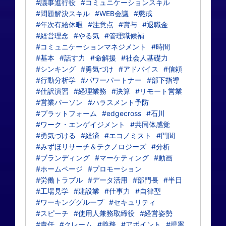
#議事進行役
#コミュニケーションスキル
#問題解決スキル
#WEB会議
#懲戒
#年次有給休暇
#注意点
#賞与
#退職金
#経営理念
#やる気
#管理職候補
#コミュニケーションマネジメント
#時間
#基本
#話す力
#命解援
#社会人基礎力
#シンキング
#勇気づけ
#アドバイス
#信頼
#行動分析学
#パワーパートナー
#部下指導
#仕訳演習
#経理業務
#決算
#リモート営業
#営業パーソン
#ハラスメント予防
#プラットフォーム
#edgecross
#石川
#ワーク・エンゲイジメント
#共同体感覚
#勇気づける
#経済
#エコノミスト
#門間
#みずほリサーチ＆テクノロジーズ
#分析
#ブランディング
#マーケティング
#動画
#ホームページ
#プロモーション
#労働トラブル
#データ活用
#部門長
#半日
#工場見学
#建設業
#仕事力
#自律型
#ワーキンググループ
#セキュリティ
#スピーチ
#使用人兼務取締役
#経営姿勢
#責任
#クレーム
#義務
#アポイント
#提案