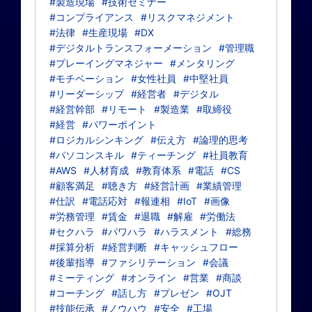
#製造現場
#技術セミナー
#コンプライアンス
#リスクマネジメント
#法律
#生産現場
#DX
#デジタルトランスフォーメーション
#管理職
#プレーイングマネジャー
#メンタリング
#モチベーション
#女性社員
#中堅社員
#リーダーシップ
#経営者
#デジタル
#経営幹部
#リモート
#製造業
#取締役
#経営
#パワーポイント
#ロジカルシンキング
#伝え方
#論理的思考
#パソコンスキル
#ティーチング
#社員教育
#AWS
#人材育成
#教育体系
#電話
#CS
#顧客満足
#聴き方
#経営計画
#業績管理
#仕訳
#電話応対
#報連相
#IoT
#画像
#労務管理
#賃金
#退職
#解雇
#労働法
#セクハラ
#パワハラ
#ハラスメント
#総務
#採算分析
#経営判断
#キャッシュフロー
#後輩指導
#ファシリテーション
#会議
#ミーティング
#オンライン
#営業
#商談
#コーチング
#話し方
#プレゼン
#OJT
#技能伝承
#ノウハウ
#安全
#工場