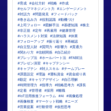
#育成
#会社方針
#戦略
#作成
#セルフマネジメント力
#エンゲージメント
#対話力
#問題発見
#フィードバック
#巻き込み力
#役割認識
#動機づけ
#上司フォロー
#図解手法
#基礎知識
#株主
#非正規
#定年
#再雇用
#健康管理
#ハラスメント対策
#法律知識
#休業
#フォローアップ
#振り返り
#再確認
#自立型人財
#質問力
#影響力
#貫通力
#関わり方
#信頼関係
#自己紹介
#プレップ法
#ホールパート法
#FABE法
#プレゼン演習
#キャプテンシー
#キャプテン
#対人スキル
#チームプレー
#課題設定
#理論
#運転資金
#資金繰り表
#勘定
#キャリアデザイン
#自己理解
#時間管理力
#指導力
#戦略思考力
#課長
#定着
#管理者
#採用
#離職
#IoT活用推進フォーラム
#AI
#画像処理
#画像検査
#マーケット戦略
#ニーズ
#営業提案
#行動管理
#仮想思考