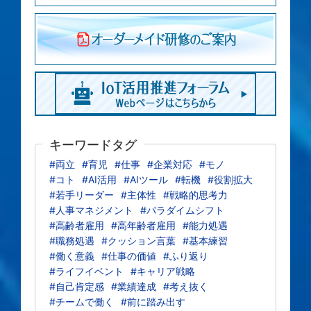
キーワードタグ
#両立
#育児
#仕事
#企業対応
#モノ
#コト
#AI活用
#AIツール
#転機
#役割拡大
#若手リーダー
#主体性
#戦略的思考力
#人事マネジメント
#パラダイムシフト
#高齢者雇用
#高年齢者雇用
#能力処遇
#職務処遇
#クッション言葉
#基本練習
#働く意義
#仕事の価値
#ふり返り
#ライフイベント
#キャリア戦略
#自己肯定感
#業績達成
#考え抜く
#チームで働く
#前に踏み出す