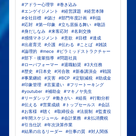
#アドラー心理学
#巻き込み
#エンゲイジメント
#経営課題
#経営本陣
#全社目標
#儲け
#部門年度計画
#利益
#応対
#第一印象
#立ち居振る舞い
#敬語
#身だしなみ
#来客応対
#名刺交換
#感情マネジメント
#意欲
#目標
#達成
#出産育児
#介護
#伝わる
#ことば
#雑談
#論理的
#mece
#ピラミッドストラクチャー
#部下・後輩指導
#問題社員
#ローパフォーマー
#退職勧奨
#3大任務
#歴史
#日本史
#河合敦
#新春講演会
#戦国
#事業継続
#災害
#BCP
#定額減税
#助成金
#印象管理
#言葉遣い
#フリートーキング
#youtuber
#補助金
#マキノヤ先生
#リーダシップ
#働きがい
#組長
#行動分析
#伝える
#営業成績
#トップセールス
#会話
#お客様
#聴く
#取締役会
#法規制
#監査役
#年間スケジュール
#会計業務
#未払消費税
#引当仕訳
#年次決算作業
#結果の出るリーダー
#仕事の質
#対人関係