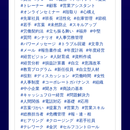
#トレーナー
#顧客
#営業アシスタント
#オンラインセミナー
#段取り
#心構え
#先輩社員
#班長
#活性化
#在庫管理
#節税
#若手
#言葉
#未然防止
#スキルアップ
#労働契約法
#立ち振る舞い
#福井
#中堅
#質問
#シナリオ
#人事労務管理
#パワーメッセージ
#トラブル回避
#文章力
#メール
#報告書作成
#年度計画
#年度経営
#経営ビジョン
#人財育成
#資料作成
#経営分析
#損益計算書
#自立
#意識改革
#教育プログラム
#新任役員
#自立型人材
#役割
#ディスカッション
#労働時間
#女性
#人事制度
#コーポレートガバナンス
#組織
#中小企業
#聞き方
#商談の基本
#キャッシュフロー経営
#問題解決力
#人間関係
#電話対応
#基礎
#応用
#言葉づかい
#提案力
#営業力
#営業スキル
#総務担当者
#危機管理
#報・連・相
#ヒアリング
#クロージング
#若手社員
#テレワーク
#金沢
#セルフコントロール