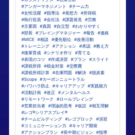
#アンガーマネジメント
#チーム力
#女性活躍
#指導法
#発想力
#所得税
#執行役員
#会社法
#課題発見
#労務
#主要因
#真因
#自立型
#わかりやすく
#部長
#プレイングマネジャー
#報告
#連絡
#MICE
#相談
#優先順位
#改善活動
#トレーニング
#アクション
#承認
#教え方
#後輩育成
#シナリオ作り
#育てる
#表現のコツ
#作成演習
#プラン
#スライド
#課税所得
#税金対策
#交際費
#課税所得計算
#在庫問題
#解決
#脱炭素
#Scope
#カーボンニュートラル
#パワハラ防止
#キャリアアップ
#実践能力
#活動計画
#改正
#メンタルヘルス
#リモートワーク
#ロールプレイング
#営業担当者
#理論的思考
#仮説
#相互理解
#レゴ®シリアスプレイ®
#チームビルディング
#レゴブロック
#演習
#コミュニケーション力
#キャリア開発
#アクションプラン
#長中期ビジョン
#指導