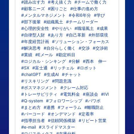
#踏み出す力
#考え抜く力
#チームで働く力
#顧客ニーズ
#困りごと
#仕事の進め方
#メンタルマネジメント
#令和6年分
#学び
#部下後輩
#組織風土
#チームリーダー
#心理的安全性
#やりがい
#職場風土
#成果
#自律型人財
#あり方
#自己革新
#外部環境
#年度経営計画
#ソリューション・フォーカス
#解決思考
#自分らしく働く
#交渉
#交渉術
#業績
#Eメール
#勘定科目
#ロジカル・シンキング
#分解
#西本 伸一
#SX
#富士通
#リッチェル
#ロボット
#chatGPT
#生成AI
#チャット
#リスキリング
#問題意識
#ボスマネジメント
#クレーム対応
#トレーサビリティ
#電気料金
#座談会
#IVI
#Q-system
#フォロワーシップ
#パワポ
#まとめ方
#連携
#フォーラム
#離職防止
#バーコード
#オンデマンド
#定着率
#指導担当者
#信頼関係構築
#リピート営業
#e-mail
#スライドマスター
#ロジスティクス
#在庫分析