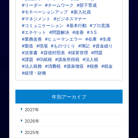
#リーダー
#チームワーク
#部下育成
#モチベーションアップ
#新入社員
#マネジメント
#ビジネスマナー
#コミュニケーション
#基本行動
#プロ意識
#エチケット
#問題解決
#改善
#５S
#業務改善
#ヒューマンエラー
#在庫
#生産
#製造
#現場
#ものづくり
#簿記
#資金繰り
#決算書
#貸借対照表
#採算管理
#問題
#課題
#印紙税
#源泉所得税
#法人税
#法人税務
#消費税
#源泉徴収
#税務
#税金
#経理・財務
年別アーカイブ
2027年
2026年
2025年