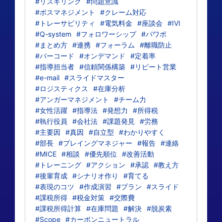
#リスキリング
#問題意識
#ボスマネジメント
#クレーム対応
#トレーサビリティ
#電気料金
#座談会
#IVI
#Q-system
#フォロワーシップ
#パワポ
#まとめ方
#連携
#フォーラム
#離職防止
#バーコード
#オンデマンド
#定着率
#指導担当者
#信頼関係構築
#リピート営業
#e-mail
#スライドマスター
#ロジスティクス
#在庫分析
#アンガーマネジメント
#チーム力
#女性活躍
#指導法
#発想力
#所得税
#執行役員
#会社法
#課題発見
#労務
#主要因
#真因
#自立型
#わかりやすく
#部長
#プレイングマネジャー
#報告
#連絡
#MICE
#相談
#優先順位
#改善活動
#トレーニング
#アクション
#承認
#教え方
#後輩育成
#シナリオ作り
#育てる
#表現のコツ
#作成演習
#プラン
#スライド
#課税所得
#税金対策
#交際費
#課税所得計算
#在庫問題
#解決
#脱炭素
#Scope
#カーボンニュートラル