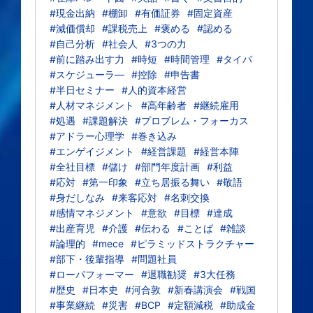
#現金出納
#棚卸
#有価証券
#固定資産
#減価償却
#課税売上
#褒める
#認める
#自己分析
#社会人
#3つの力
#前に踏み出す力
#時短
#時間管理
#タイパ
#スケジューラ―
#控除
#申告書
#半日セミナー
#人的資本経営
#人材マネジメント
#高年齢者
#継続雇用
#処遇
#課題解決
#プロブレム・フォーカス
#アドラー心理学
#巻き込み
#エンゲイジメント
#経営課題
#経営本陣
#全社目標
#儲け
#部門年度計画
#利益
#応対
#第一印象
#立ち居振る舞い
#敬語
#身だしなみ
#来客応対
#名刺交換
#感情マネジメント
#意欲
#目標
#達成
#出産育児
#介護
#伝わる
#ことば
#雑談
#論理的
#mece
#ピラミッドストラクチャー
#部下・後輩指導
#問題社員
#ローパフォーマー
#退職勧奨
#3大任務
#歴史
#日本史
#河合敦
#新春講演会
#戦国
#事業継続
#災害
#BCP
#定額減税
#助成金