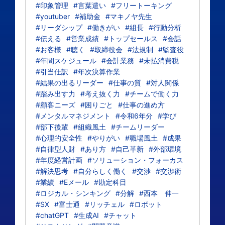
#印象管理
#言葉遣い
#フリートーキング
#youtuber
#補助金
#マキノヤ先生
#リーダシップ
#働きがい
#組長
#行動分析
#伝える
#営業成績
#トップセールス
#会話
#お客様
#聴く
#取締役会
#法規制
#監査役
#年間スケジュール
#会計業務
#未払消費税
#引当仕訳
#年次決算作業
#結果の出るリーダー
#仕事の質
#対人関係
#踏み出す力
#考え抜く力
#チームで働く力
#顧客ニーズ
#困りごと
#仕事の進め方
#メンタルマネジメント
#令和6年分
#学び
#部下後輩
#組織風土
#チームリーダー
#心理的安全性
#やりがい
#職場風土
#成果
#自律型人財
#あり方
#自己革新
#外部環境
#年度経営計画
#ソリューション・フォーカス
#解決思考
#自分らしく働く
#交渉
#交渉術
#業績
#Eメール
#勘定科目
#ロジカル・シンキング
#分解
#西本 伸一
#SX
#富士通
#リッチェル
#ロボット
#chatGPT
#生成AI
#チャット