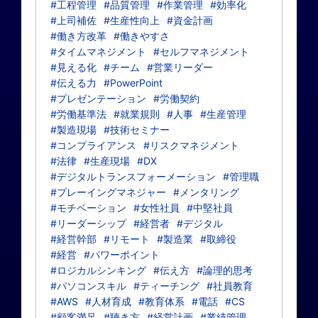
#工程管理
#品質管理
#作業管理
#効率化
#上司補佐
#生産性向上
#資金計画
#働き方改革
#働きやすさ
#タイムマネジメント
#セルフマネジメント
#見える化
#チーム
#営業リーダー
#伝える力
#PowerPoint
#プレゼンテーション
#労働契約
#労働基準法
#就業規則
#人事
#生産管理
#製造現場
#技術セミナー
#コンプライアンス
#リスクマネジメント
#法律
#生産現場
#DX
#デジタルトランスフォーメーション
#管理職
#プレーイングマネジャー
#メンタリング
#モチベーション
#女性社員
#中堅社員
#リーダーシップ
#経営者
#デジタル
#経営幹部
#リモート
#製造業
#取締役
#経営
#パワーポイント
#ロジカルシンキング
#伝え方
#論理的思考
#パソコンスキル
#ティーチング
#社員教育
#AWS
#人材育成
#教育体系
#電話
#CS
#顧客満足
#聴き方
#経営計画
#業績管理