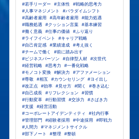
#若手リーダー
#主体性
#戦略的思考力
#人事マネジメント
#パラダイムシフト
#高齢者雇用
#高年齢者雇用
#能力処遇
#職務処遇
#クッション言葉
#基本練習
#働く意義
#仕事の価値
#ふり返り
#ライフイベント
#キャリア戦略
#自己肯定感
#業績達成
#考え抜く
#チームで働く
#前に踏み出す
#ビジネスパーソン
#自律型人材
#次世代
#経営戦略
#思考力
#一番化戦略
#モノコト変換
#解決力
#アファメーション
#尊敬
#相互
#カウンセリング
#ヨイ出し
#改正点
#効率
#見せ方
#聞く
#巻き込む
#自己成長
#リフレクション
#習慣
#行動変革
#行動習慣
#交渉力
#さばき力
#支援
#経営活動
#コーポレートアイデンティティ
#社内行事
#管理部門
#経験者採用
#中途採用
#即戦力
#人間力
#マネジメントサイクル
#部下ノート
#整理
#整頓