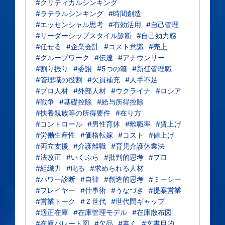
#クリティカルシンキング
#ラテラルシンキング
#時間創造
#エッセンシャル思考
#有効活用
#自己管理
#リーダーシップスタイル診断
#自己効力感
#任せる
#企業会計
#コスト意識
#売上
#グループワーク
#伝達
#アナウンサー
#割り振り
#委譲
#5つの箱
#新任管理職
#管理職の役割
#欠員補充
#人手不足
#プロ人材
#外部人材
#ウクライナ
#ロシア
#戦争
#基礎控除
#給与所得控除
#扶養親族等の所得要件
#在り方
#コントロール
#男性育休
#離職率
#賃上げ
#労働生産性
#価格転嫁
#コスト
#値上げ
#両立支援
#介護離職
#育児介護休業法
#法改正
#いくぷら
#批判的思考
#プロ
#組織力
#叱る
#求められる人材
#パワー診断
#自律
#創造的思考
#ミーシー
#プレイヤー
#仕事術
#うなづき
#提案営業
#営業トーク
#Ｚ世代
#世代間ギャップ
#適正在庫
#在庫管理モデル
#在庫散布図
#在庫パレート図
#欠品
#書く
#文書目的