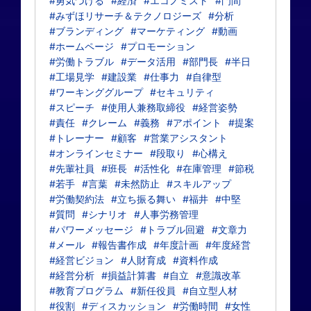
#勇気づける
#経済
#エコノミスト
#門間
#みずほリサーチ＆テクノロジーズ
#分析
#ブランディング
#マーケティング
#動画
#ホームページ
#プロモーション
#労働トラブル
#データ活用
#部門長
#半日
#工場見学
#建設業
#仕事力
#自律型
#ワーキンググループ
#セキュリティ
#スピーチ
#使用人兼務取締役
#経営姿勢
#責任
#クレーム
#義務
#アポイント
#提案
#トレーナー
#顧客
#営業アシスタント
#オンラインセミナー
#段取り
#心構え
#先輩社員
#班長
#活性化
#在庫管理
#節税
#若手
#言葉
#未然防止
#スキルアップ
#労働契約法
#立ち振る舞い
#福井
#中堅
#質問
#シナリオ
#人事労務管理
#パワーメッセージ
#トラブル回避
#文章力
#メール
#報告書作成
#年度計画
#年度経営
#経営ビジョン
#人財育成
#資料作成
#経営分析
#損益計算書
#自立
#意識改革
#教育プログラム
#新任役員
#自立型人材
#役割
#ディスカッション
#労働時間
#女性