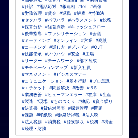
#仕訳
#電話応対
#報連相
#IoT
#画像
#労務管理
#賃金
#退職
#解雇
#労働法
#セクハラ
#パワハラ
#ハラスメント
#総務
#採算分析
#経営判断
#キャッシュフロー
#後輩指導
#ファシリテーション
#会議
#ミーティング
#オンライン
#営業
#商談
#コーチング
#話し方
#プレゼン
#OJT
#技能伝承
#ノウハウ
#安全
#工場
#リーダー
#チームワーク
#部下育成
#モチベーションアップ
#新入社員
#マネジメント
#ビジネスマナー
#コミュニケーション
#基本行動
#プロ意識
#エチケット
#問題解決
#改善
#５S
#業務改善
#ヒューマンエラー
#在庫
#生産
#製造
#現場
#ものづくり
#簿記
#資金繰り
#決算書
#貸借対照表
#採算管理
#問題
#課題
#印紙税
#源泉所得税
#法人税
#法人税務
#消費税
#源泉徴収
#税務
#税金
#経理・財務