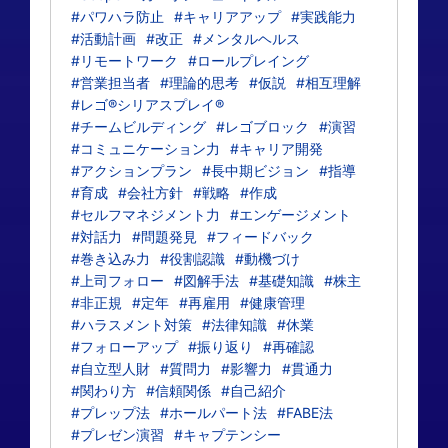
#パワハラ防止
#キャリアアップ
#実践能力
#活動計画
#改正
#メンタルヘルス
#リモートワーク
#ロールプレイング
#営業担当者
#理論的思考
#仮説
#相互理解
#レゴ®シリアスプレイ®
#チームビルディング
#レゴブロック
#演習
#コミュニケーション力
#キャリア開発
#アクションプラン
#長中期ビジョン
#指導
#育成
#会社方針
#戦略
#作成
#セルフマネジメント力
#エンゲージメント
#対話力
#問題発見
#フィードバック
#巻き込み力
#役割認識
#動機づけ
#上司フォロー
#図解手法
#基礎知識
#株主
#非正規
#定年
#再雇用
#健康管理
#ハラスメント対策
#法律知識
#休業
#フォローアップ
#振り返り
#再確認
#自立型人財
#質問力
#影響力
#貫通力
#関わり方
#信頼関係
#自己紹介
#プレップ法
#ホールパート法
#FABE法
#プレゼン演習
#キャプテンシー