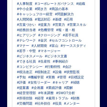
#人事制度
#コーポレートガバナンス
#組織
#中小企業
#聞き方
#商談の基本
#キャッシュフロー経営
#問題解決力
#人間関係
#電話対応
#基礎
#応用
#言葉づかい
#提案力
#営業力
#営業スキル
#総務担当者
#危機管理
#報・連・相
#ヒアリング
#クロージング
#若手社員
#テレワーク
#金沢
#セルフコントロール
#マナー
#人材開発
#富山
#ケーススタディ
#若手・中堅
#マネージャー
#ビジネスメール
#ビジネス文書
#できる社員
#生産性
#事例紹介
#コンピテンシー
#行動特性
#会計
#税法改正
#税制改正
#設備
#状態監視
#予知
#機械学習
#実務
#管理
#目標設定
#評価
#女性リーダー
#キャリア
#傾聴
#提案書
#企画書
#業績評価
#図解
#経営管理部
#年末調整
#SWOT分析
#所得控除
#経理
#雇用トラブル
#財務
#労働問題
#社外担任
#役員
#メンター