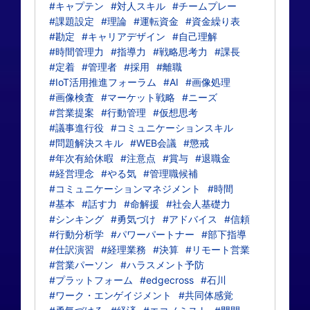
#キャプテン
#対人スキル
#チームプレー
#課題設定
#理論
#運転資金
#資金繰り表
#勘定
#キャリアデザイン
#自己理解
#時間管理力
#指導力
#戦略思考力
#課長
#定着
#管理者
#採用
#離職
#IoT活用推進フォーラム
#AI
#画像処理
#画像検査
#マーケット戦略
#ニーズ
#営業提案
#行動管理
#仮想思考
#議事進行役
#コミュニケーションスキル
#問題解決スキル
#WEB会議
#懲戒
#年次有給休暇
#注意点
#賞与
#退職金
#経営理念
#やる気
#管理職候補
#コミュニケーションマネジメント
#時間
#基本
#話す力
#命解援
#社会人基礎力
#シンキング
#勇気づけ
#アドバイス
#信頼
#行動分析学
#パワーパートナー
#部下指導
#仕訳演習
#経理業務
#決算
#リモート営業
#営業パーソン
#ハラスメント予防
#プラットフォーム
#edgecross
#石川
#ワーク・エンゲイジメント
#共同体感覚