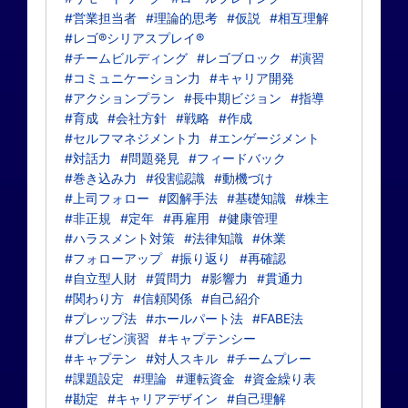
#営業担当者
#理論的思考
#仮説
#相互理解
#レゴ®シリアスプレイ®
#チームビルディング
#レゴブロック
#演習
#コミュニケーション力
#キャリア開発
#アクションプラン
#長中期ビジョン
#指導
#育成
#会社方針
#戦略
#作成
#セルフマネジメント力
#エンゲージメント
#対話力
#問題発見
#フィードバック
#巻き込み力
#役割認識
#動機づけ
#上司フォロー
#図解手法
#基礎知識
#株主
#非正規
#定年
#再雇用
#健康管理
#ハラスメント対策
#法律知識
#休業
#フォローアップ
#振り返り
#再確認
#自立型人財
#質問力
#影響力
#貫通力
#関わり方
#信頼関係
#自己紹介
#プレップ法
#ホールパート法
#FABE法
#プレゼン演習
#キャプテンシー
#キャプテン
#対人スキル
#チームプレー
#課題設定
#理論
#運転資金
#資金繰り表
#勘定
#キャリアデザイン
#自己理解