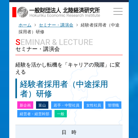
ホーム
セミナー・講演会
経験者採用者（中途
採用者）研修
SEMINAR & LECTURE
セミナー・講演会
経験を活かし転機を「キャリアの飛躍」に変
える
経験者採用者（中途採用
者）研修
新企画
富山
若手・中堅社員
女性社員
管理職
経営者・経営幹部
一般
日 時