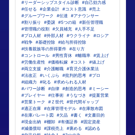
#リーダーシップスタイル診断
#自己効力感
#任せる
#企業会計
#コスト意識
#売上
#グループワーク
#伝達
#アナウンサー
#割り振り
#委譲
#5つの箱
#新任管理職
#管理職の役割
#欠員補充
#人手不足
#プロ人材
#外部人材
#ウクライナ
#ロシア
#戦争
#基礎控除
#給与所得控除
#扶養親族等の所得要件
#在り方
#コントロール
#男性育休
#離職率
#賃上げ
#労働生産性
#価格転嫁
#コスト
#値上げ
#両立支援
#介護離職
#育児介護休業法
#法改正
#いくぷら
#批判的思考
#プロ
#組織力
#叱る
#求められる人材
#パワー診断
#自律
#創造的思考
#ミーシー
#プレイヤー
#仕事術
#うなづき
#提案営業
#営業トーク
#Ｚ世代
#世代間ギャップ
#適正在庫
#在庫管理モデル
#在庫散布図
#在庫パレート図
#欠品
#書く
#文書目的
#現金出納
#棚卸
#有価証券
#固定資産
#減価償却
#課税売上
#褒める
#認める
#自己分析
#社会人
#3つの力