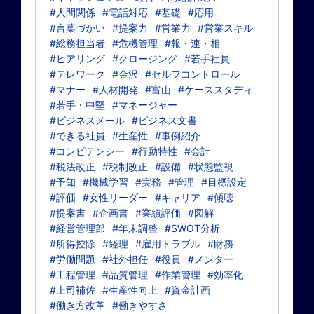
#人間関係
#電話対応
#基礎
#応用
#言葉づかい
#提案力
#営業力
#営業スキル
#総務担当者
#危機管理
#報・連・相
#ヒアリング
#クロージング
#若手社員
#テレワーク
#金沢
#セルフコントロール
#マナー
#人材開発
#富山
#ケーススタディ
#若手・中堅
#マネージャー
#ビジネスメール
#ビジネス文書
#できる社員
#生産性
#事例紹介
#コンピテンシー
#行動特性
#会計
#税法改正
#税制改正
#設備
#状態監視
#予知
#機械学習
#実務
#管理
#目標設定
#評価
#女性リーダー
#キャリア
#傾聴
#提案書
#企画書
#業績評価
#図解
#経営管理部
#年末調整
#SWOT分析
#所得控除
#経理
#雇用トラブル
#財務
#労働問題
#社外担任
#役員
#メンター
#工程管理
#品質管理
#作業管理
#効率化
#上司補佐
#生産性向上
#資金計画
#働き方改革
#働きやすさ