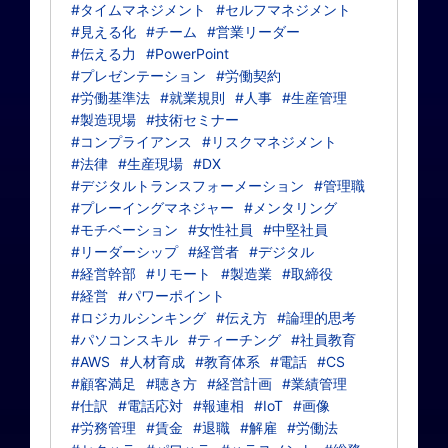
#タイムマネジメント
#セルフマネジメント
#見える化
#チーム
#営業リーダー
#伝える力
#PowerPoint
#プレゼンテーション
#労働契約
#労働基準法
#就業規則
#人事
#生産管理
#製造現場
#技術セミナー
#コンプライアンス
#リスクマネジメント
#法律
#生産現場
#DX
#デジタルトランスフォーメーション
#管理職
#プレーイングマネジャー
#メンタリング
#モチベーション
#女性社員
#中堅社員
#リーダーシップ
#経営者
#デジタル
#経営幹部
#リモート
#製造業
#取締役
#経営
#パワーポイント
#ロジカルシンキング
#伝え方
#論理的思考
#パソコンスキル
#ティーチング
#社員教育
#AWS
#人材育成
#教育体系
#電話
#CS
#顧客満足
#聴き方
#経営計画
#業績管理
#仕訳
#電話応対
#報連相
#IoT
#画像
#労務管理
#賃金
#退職
#解雇
#労働法