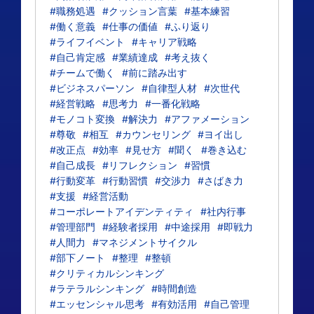
#職務処遇
#クッション言葉
#基本練習
#働く意義
#仕事の価値
#ふり返り
#ライフイベント
#キャリア戦略
#自己肯定感
#業績達成
#考え抜く
#チームで働く
#前に踏み出す
#ビジネスパーソン
#自律型人材
#次世代
#経営戦略
#思考力
#一番化戦略
#モノコト変換
#解決力
#アファメーション
#尊敬
#相互
#カウンセリング
#ヨイ出し
#改正点
#効率
#見せ方
#聞く
#巻き込む
#自己成長
#リフレクション
#習慣
#行動変革
#行動習慣
#交渉力
#さばき力
#支援
#経営活動
#コーポレートアイデンティティ
#社内行事
#管理部門
#経験者採用
#中途採用
#即戦力
#人間力
#マネジメントサイクル
#部下ノート
#整理
#整頓
#クリティカルシンキング
#ラテラルシンキング
#時間創造
#エッセンシャル思考
#有効活用
#自己管理