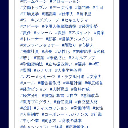
#ホームページ
#プロモーション
#労働トラブル
#データ活用
#部門長
#半日
#工場見学
#建設業
#仕事力
#自律型
#ワーキンググループ
#セキュリティ
#スピーチ
#使用人兼務取締役
#経営姿勢
#責任
#クレーム
#義務
#アポイント
#提案
#トレーナー
#顧客
#営業アシスタント
#オンラインセミナー
#段取り
#心構え
#先輩社員
#班長
#活性化
#在庫管理
#節税
#若手
#言葉
#未然防止
#スキルアップ
#労働契約法
#立ち振る舞い
#福井
#中堅
#質問
#シナリオ
#人事労務管理
#パワーメッセージ
#トラブル回避
#文章力
#メール
#報告書作成
#年度計画
#年度経営
#経営ビジョン
#人財育成
#資料作成
#経営分析
#損益計算書
#自立
#意識改革
#教育プログラム
#新任役員
#自立型人材
#役割
#ディスカッション
#労働時間
#女性
#人事制度
#コーポレートガバナンス
#組織
#中小企業
#聞き方
#商談の基本
#キャッシュフロー経営
#問題解決力