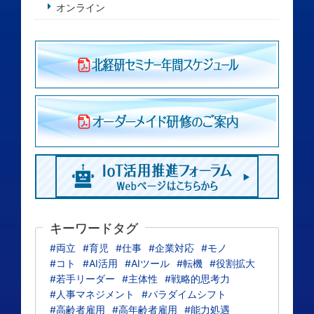
オンライン
キーワードタグ
#両立
#育児
#仕事
#企業対応
#モノ
#コト
#AI活用
#AIツール
#転機
#役割拡大
#若手リーダー
#主体性
#戦略的思考力
#人事マネジメント
#パラダイムシフト
#高齢者雇用
#高年齢者雇用
#能力処遇