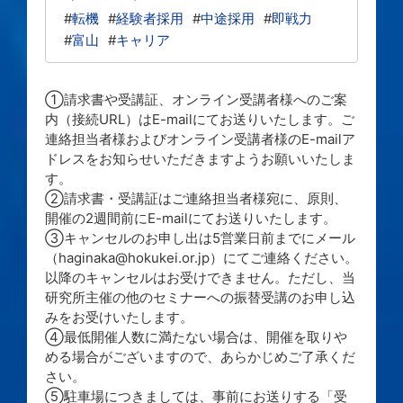
#
転機
#
経験者採用
#
中途採用
#
即戦力
#
富山
#
キャリア
①請求書や受講証、オンライン受講者様へのご案
内（接続URL）はE-mailにてお送りいたします。ご
連絡担当者様およびオンライン受講者様のE-mailア
ドレスをお知らせいただきますようお願いいたしま
す。
②請求書・受講証はご連絡担当者様宛に、原則、
開催の2週間前にE-mailにてお送りいたします。
③キャンセルのお申し出は5営業日前までにメール
（haginaka@hokukei.or.jp）にてご連絡ください。
以降のキャンセルはお受けできません。ただし、当
研究所主催の他のセミナーへの振替受講のお申し込
みをお受けいたします。
④最低開催人数に満たない場合は、開催を取りや
める場合がございますので、あらかじめご了承くだ
さい。
⑤駐車場につきましては、事前にお送りする「受