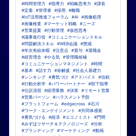
#時間管理力
#指導力
#戦略思考力
#課長
#定着
#管理者
#採用
#離職
#IoT活用推進フォーラム
#AI
#画像処理
#画像検査
#マーケット戦略
#ニーズ
#営業提案
#行動管理
#仮想思考
#議事進行役
#コミュニケーションスキル
#問題解決スキル
#WEB会議
#懲戒
#年次有給休暇
#注意点
#賞与
#退職金
#経営理念
#やる気
#管理職候補
#コミュニケーションマネジメント
#時間
#基本
#話す力
#命解援
#社会人基礎力
#シンキング
#勇気づけ
#アドバイス
#信頼
#行動分析学
#パワーパートナー
#部下指導
#仕訳演習
#経理業務
#決算
#リモート営業
#営業パーソン
#ハラスメント予防
#プラットフォーム
#edgecross
#石川
#ワーク・エンゲイジメント
#共同体感覚
#勇気づける
#経済
#エコノミスト
#門間
#みずほリサーチ＆テクノロジーズ
#分析
#ブランディング
#マーケティング
#動画