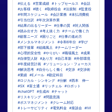
#伝える
#営業成績
#トップセールス
#会話
#お客様
#聴く
#取締役会
#法規制
#監査役
#年間スケジュール
#会計業務
#未払消費税
#引当仕訳
#年次決算作業
#結果の出るリーダー
#仕事の質
#対人関係
#踏み出す力
#考え抜く力
#チームで働く力
#顧客ニーズ
#困りごと
#仕事の進め方
#メンタルマネジメント
#令和6年分
#学び
#部下後輩
#組織風土
#チームリーダー
#心理的安全性
#やりがい
#職場風土
#成果
#自律型人財
#あり方
#自己革新
#外部環境
#年度経営計画
#ソリューション・フォーカス
#解決思考
#自分らしく働く
#交渉
#交渉術
#業績
#Eメール
#勘定科目
#ロジカル・シンキング
#分解
#西本 伸一
#SX
#富士通
#リッチェル
#ロボット
#chatGPT
#生成AI
#チャット
#リスキリング
#問題意識
#ボスマネジメント
#クレーム対応
#トレーサビリティ
#電気料金
#座談会
#IVI