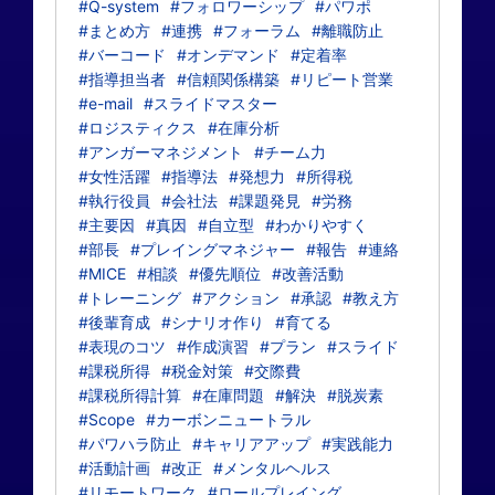
#Q-system
#フォロワーシップ
#パワポ
#まとめ方
#連携
#フォーラム
#離職防止
#バーコード
#オンデマンド
#定着率
#指導担当者
#信頼関係構築
#リピート営業
#e-mail
#スライドマスター
#ロジスティクス
#在庫分析
#アンガーマネジメント
#チーム力
#女性活躍
#指導法
#発想力
#所得税
#執行役員
#会社法
#課題発見
#労務
#主要因
#真因
#自立型
#わかりやすく
#部長
#プレイングマネジャー
#報告
#連絡
#MICE
#相談
#優先順位
#改善活動
#トレーニング
#アクション
#承認
#教え方
#後輩育成
#シナリオ作り
#育てる
#表現のコツ
#作成演習
#プラン
#スライド
#課税所得
#税金対策
#交際費
#課税所得計算
#在庫問題
#解決
#脱炭素
#Scope
#カーボンニュートラル
#パワハラ防止
#キャリアアップ
#実践能力
#活動計画
#改正
#メンタルヘルス
#リモートワーク
#ロールプレイング