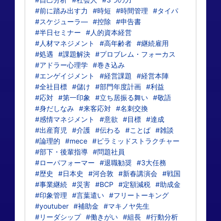
#前に踏み出す力
#時短
#時間管理
#タイパ
#スケジューラ―
#控除
#申告書
#半日セミナー
#人的資本経営
#人材マネジメント
#高年齢者
#継続雇用
#処遇
#課題解決
#プロブレム・フォーカス
#アドラー心理学
#巻き込み
#エンゲイジメント
#経営課題
#経営本陣
#全社目標
#儲け
#部門年度計画
#利益
#応対
#第一印象
#立ち居振る舞い
#敬語
#身だしなみ
#来客応対
#名刺交換
#感情マネジメント
#意欲
#目標
#達成
#出産育児
#介護
#伝わる
#ことば
#雑談
#論理的
#mece
#ピラミッドストラクチャー
#部下・後輩指導
#問題社員
#ローパフォーマー
#退職勧奨
#3大任務
#歴史
#日本史
#河合敦
#新春講演会
#戦国
#事業継続
#災害
#BCP
#定額減税
#助成金
#印象管理
#言葉遣い
#フリートーキング
#youtuber
#補助金
#マキノヤ先生
#リーダシップ
#働きがい
#組長
#行動分析