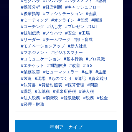
#セクハラ
#パワハラ
#ハラスメント
#総務
#採算分析
#経営判断
#キャッシュフロー
#後輩指導
#ファシリテーション
#会議
#ミーティング
#オンライン
#営業
#商談
#コーチング
#話し方
#プレゼン
#OJT
#技能伝承
#ノウハウ
#安全
#工場
#リーダー
#チームワーク
#部下育成
#モチベーションアップ
#新入社員
#マネジメント
#ビジネスマナー
#コミュニケーション
#基本行動
#プロ意識
#エチケット
#問題解決
#改善
#５S
#業務改善
#ヒューマンエラー
#在庫
#生産
#製造
#現場
#ものづくり
#簿記
#資金繰り
#決算書
#貸借対照表
#採算管理
#問題
#課題
#印紙税
#源泉所得税
#法人税
#法人税務
#消費税
#源泉徴収
#税務
#税金
#経理・財務
年別アーカイブ